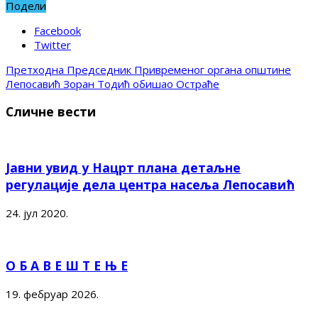
Подели
Facebook
Twitter
Претходна
Председник Привременог органа општине
Лепосавић Зоран Тодић обишао Остраће
Сличне вести
Јавни увид у Нацрт плана детаљне
регулације дела центра насеља Лепосавић
24. јул 2020.
О Б А В Е Ш Т Е Њ Е
19. фебруар 2026.