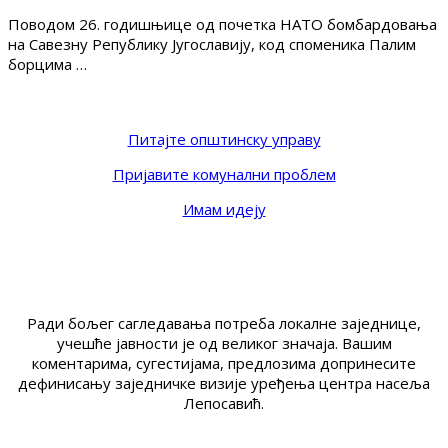
Поводом 26. годишњице од почетка НАТО бомбардовања
на Савезну Републику Југославију, код споменика Палим
борцима …
Питајте општинску управу
Пријавите комунални проблем
Имам идеју
Ради бољег сагледавања потреба локалне заједнице,
учешће јавности је од великог значаја. Вашим
коментарима, сугестијама, предлозима допринесите
дефинисању заједничке визије уређења центра насеља
Лепосавић.