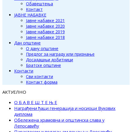
Обавештења
Контакт
ЈАВНЕ НАБАВКЕ
Јавне набавке 2021
Јавне набавке 2020
Јавне набавке 2019
Јавне набавке 2018
Дан општине
О дану општине
Предлог за награду или признање
Досадашњи добитници
Братске општине
Контакти
Сви контакти
Контакт форма
АКТУЕЛНО
О Б А В Е Ш Т Е Њ Е
Награђени ђаци генерација и носиоци Вукових
диплома
Обележена храмовна и општинска слава у
Лепосавићу
Парастосом и полагањем венаца у Леосавићу