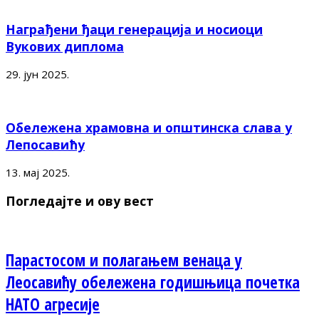
Награђени ђаци генерација и носиоци
Вукових диплома
29. јун 2025.
Обележена храмовна и општинска слава у
Лепосавићу
13. мај 2025.
Погледајте и ову вест
Парастосом и полагањем венаца у
Леосавићу обележена годишњица почетка
НАТО агресије