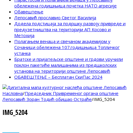
обележена годишњица почетка НАТО агресије
Обавештење
Лепосавић прославио Светог Василија
Додела подстицаја за подршку развоју привреде и
предузетништва на територији АП Косово и
Метохија
Полагањем венаца и свечаном академијом у
Сочаници обележена 107.годишњица Топличког
устанка
Братске и пријатељске општине и грдови уручили
поклон пакетиће малишанима из предшколских
установа на територији општине Лепосавић
ОБАВЕШТЕЊЕ – Бесплатан СкиПас 2024
Насловна
/
Председник Привременог органа општине
Лепосавић Зоран Тодић обишао Остраће
/
IMG_5204
IMG_5204