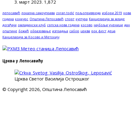
3. март 2023.
1,872
лепосавић
локална самоуправа
zoran todić
пољопривреда
избори 2019
нова
година
конкурс
Општина Лепосавић
спорт
култура
Канцеларија за младе
догађаји
омладински клуб
српска нова година
косово
најбољи ученици
дан
општине
божић
образовање
изградња
сабор
црква
рок фест
деца
Канцеларија за Косово и Метохију
Црква у Лепосавићу
Црква Светог Василија Острошког
© Copyright 2026, Општина Лепосавић