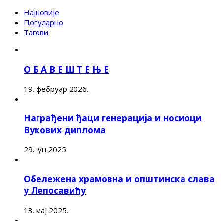
Најновије
Популарно
Тагови
О Б А В Е Ш Т Е Њ Е
19. фебруар 2026.
Награђени ђаци генерација и носиоци
Вукових диплома
29. јун 2025.
Обележена храмовна и општинска слава
у Лепосавићу
13. мај 2025.