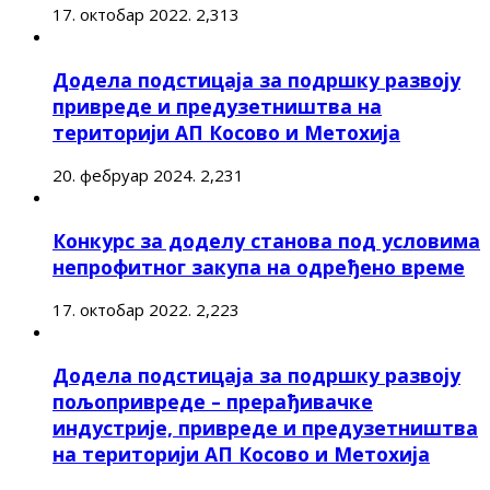
17. октобар 2022.
2,313
Додела подстицаја за подршку развоју
привреде и предузетништва на
територији АП Косово и Метохија
20. фебруар 2024.
2,231
Конкурс за доделу станова под условима
непрофитног закупа на одређено време
17. октобар 2022.
2,223
Додела подстицаја за подршку развоју
пољопривреде – прерађивачке
индустрије, привреде и предузетништва
на територији АП Косово и Метохија