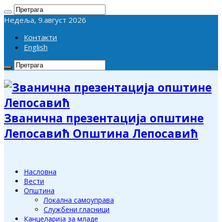
Недеља, 9.август 2026
Контакти
English
Званична презентација општине
Лепосавић Општина Лепосавић
Насловна
Вести
Општина
Локална самоуправа
Службени гласници
Канцеларија за младе