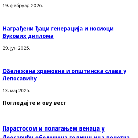
19. фебруар 2026.
Награђени ђаци генерација и носиоци
Вукових диплома
29. јун 2025.
Обележена храмовна и општинска слава у
Лепосавићу
13. мај 2025.
Погледајте и ову вест
Парастосом и полагањем венаца у
Леосавићу обележена годишњица почетка