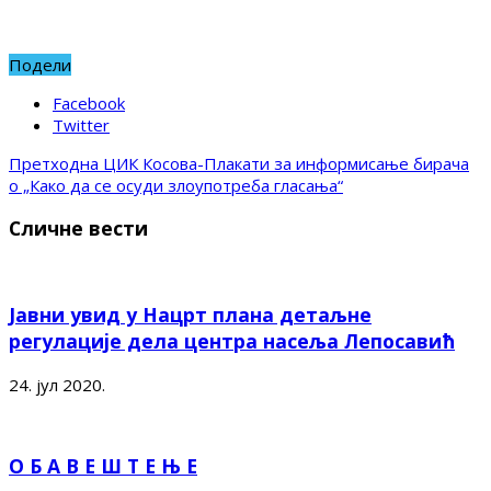
Подели
Facebook
Twitter
Претходна
ЦИК Косова-Плакати за информисање бирача
о „Како да се осуди злоупотреба гласања“
Сличне вести
Јавни увид у Нацрт плана детаљне
регулације дела центра насеља Лепосавић
24. јул 2020.
О Б А В Е Ш Т Е Њ Е