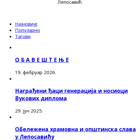
Лепосавић.
Најновије
Популарно
Тагови
О Б А В Е Ш Т Е Њ Е
19. фебруар 2026.
Награђени ђаци генерација и носиоци
Вукових диплома
29. јун 2025.
Обележена храмовна и општинска слава
у Лепосавићу