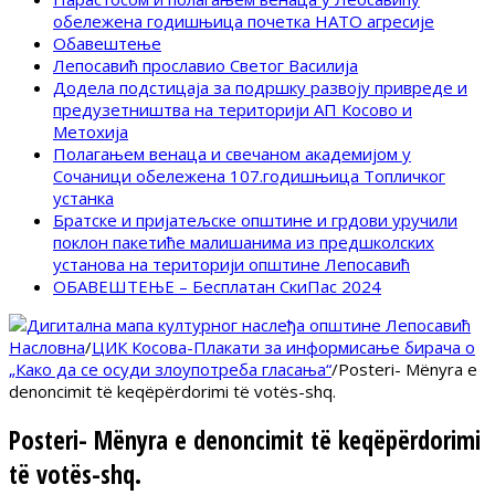
обележена годишњица почетка НАТО агресије
Обавештење
Лепосавић прославио Светог Василија
Додела подстицаја за подршку развоју привреде и
предузетништва на територији АП Косово и
Метохија
Полагањем венаца и свечаном академијом у
Сочаници обележена 107.годишњица Топличког
устанка
Братске и пријатељске општине и грдови уручили
поклон пакетиће малишанима из предшколских
установа на територији општине Лепосавић
ОБАВЕШТЕЊЕ – Бесплатан СкиПас 2024
Насловна
/
ЦИК Косова-Плакати за информисање бирача о
„Како да се осуди злоупотреба гласања“
/
Posteri- Mënyra e
denoncimit të keqëpërdorimi të votës-shq.
Posteri- Mënyra e denoncimit të keqëpërdorimi
të votës-shq.