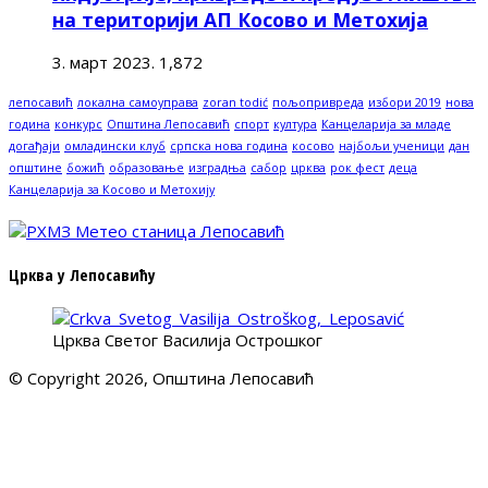
на територији АП Косово и Метохија
3. март 2023.
1,872
лепосавић
локална самоуправа
zoran todić
пољопривреда
избори 2019
нова
година
конкурс
Општина Лепосавић
спорт
култура
Канцеларија за младе
догађаји
омладински клуб
српска нова година
косово
најбољи ученици
дан
општине
божић
образовање
изградња
сабор
црква
рок фест
деца
Канцеларија за Косово и Метохију
Црква у Лепосавићу
Црква Светог Василија Острошког
© Copyright 2026, Општина Лепосавић