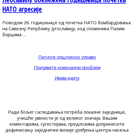
НАТО агресије
Поводом 26. годишњице од почетка НАТО бомбардовања
на Савезну Републику Југославију, код споменика Палим
борцима …
Питајте општинску управу
Пријавите комунални проблем
Имам идеју
Ради бољег сагледавања потреба локалне заједнице,
учешће јавности је од великог значаја. Вашим
коментарима, сугестијама, предлозима допринесите
дефинисању заједничке визије уређења центра насеља