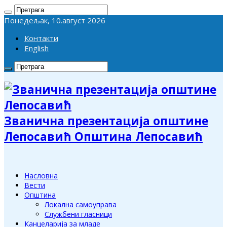
Понедељак, 10.август 2026
Контакти
English
Званична презентација општине
Лепосавић Општина Лепосавић
Насловна
Вести
Општина
Локална самоуправа
Службени гласници
Канцеларија за младе