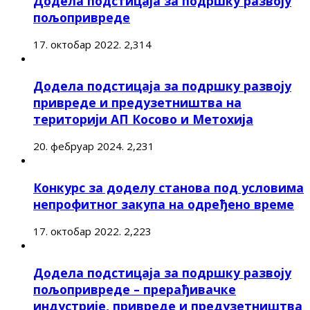
Додела подстицаја за подршку развоју
пољопривреде
17. октобар 2022.
2,314
Додела подстицаја за подршку развоју
привреде и предузетништва на
територији АП Косово и Метохија
20. фебруар 2024.
2,231
Конкурс за доделу станова под условима
непрофитног закупа на одређено време
17. октобар 2022.
2,223
Додела подстицаја за подршку развоју
пољопривреде – прерађивачке
индустрије, привреде и предузетништва