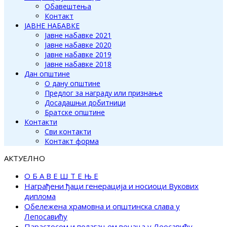
Обавештења
Контакт
ЈАВНЕ НАБАВКЕ
Јавне набавке 2021
Јавне набавке 2020
Јавне набавке 2019
Јавне набавке 2018
Дан општине
О дану општине
Предлог за награду или признање
Досадашњи добитници
Братске општине
Контакти
Сви контакти
Контакт форма
АКТУЕЛНО
О Б А В Е Ш Т Е Њ Е
Награђени ђаци генерација и носиоци Вукових
диплома
Обележена храмовна и општинска слава у
Лепосавићу
Парастосом и полагањем венаца у Леосавићу