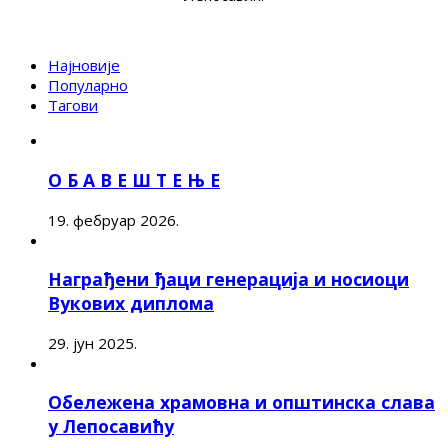
Најновије
Популарно
Тагови
О Б А В Е Ш Т Е Њ Е
19. фебруар 2026.
Награђени ђаци генерација и носиоци
Вукових диплома
29. јун 2025.
Обележена храмовна и општинска слава
у Лепосавићу