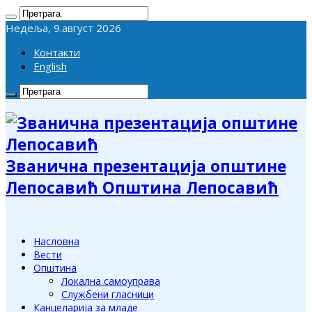
Недеља, 9.август 2026
Контакти
English
Званична презентација општине
Лепосавић Општина Лепосавић
Насловна
Вести
Општина
Локална самоуправа
Службени гласници
Канцеларија за младе