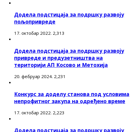
Додела подстицаја за подршку развоју
пољопривреде
17. октобар 2022.
2,313
Додела подстицаја за подршку развоју
привреде и предузетништва на
територији АП Косово и Метохија
20. фебруар 2024.
2,231
Конкурс за доделу станова под условима
непрофитног закупа на одређено време
17. октобар 2022.
2,223
Додела подстицаја за подршку развоју