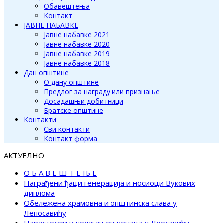
Обавештења
Контакт
ЈАВНЕ НАБАВКЕ
Јавне набавке 2021
Јавне набавке 2020
Јавне набавке 2019
Јавне набавке 2018
Дан општине
О дану општине
Предлог за награду или признање
Досадашњи добитници
Братске општине
Контакти
Сви контакти
Контакт форма
АКТУЕЛНО
О Б А В Е Ш Т Е Њ Е
Награђени ђаци генерација и носиоци Вукових
диплома
Обележена храмовна и општинска слава у
Лепосавићу
Парастосом и полагањем венаца у Леосавићу