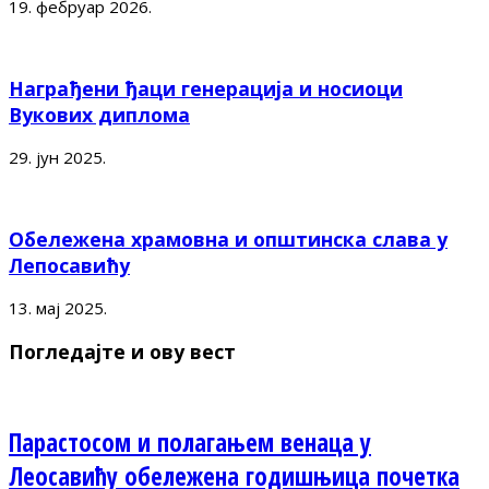
19. фебруар 2026.
Награђени ђаци генерација и носиоци
Вукових диплома
29. јун 2025.
Обележена храмовна и општинска слава у
Лепосавићу
13. мај 2025.
Погледајте и ову вест
Парастосом и полагањем венаца у
Леосавићу обележена годишњица почетка