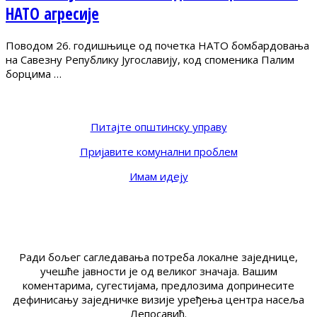
НАТО агресије
Поводом 26. годишњице од почетка НАТО бомбардовања
на Савезну Републику Југославију, код споменика Палим
борцима …
Питајте општинску управу
Пријавите комунални проблем
Имам идеју
Ради бољег сагледавања потреба локалне заједнице,
учешће јавности је од великог значаја. Вашим
коментарима, сугестијама, предлозима допринесите
дефинисању заједничке визије уређења центра насеља
Лепосавић.