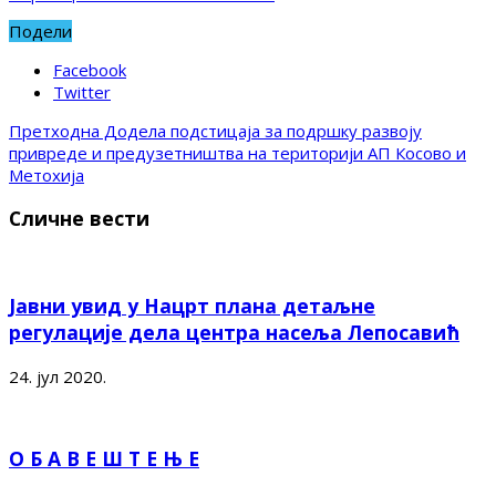
Подели
Facebook
Twitter
Претходна
Додела подстицаја за подршку развоју
привреде и предузетништва на територији АП Косово и
Метохија
Сличне вести
Јавни увид у Нацрт плана детаљне
регулације дела центра насеља Лепосавић
24. јул 2020.
О Б А В Е Ш Т Е Њ Е