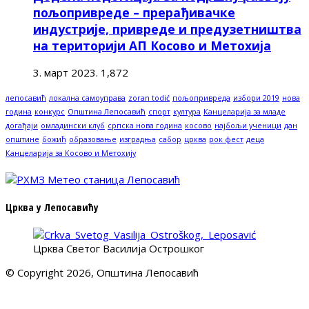
пољопривреде – прерађивачке
индустрије, привреде и предузетништва
на територији АП Косово и Метохија
3. март 2023.
1,872
лепосавић
локална самоуправа
zoran todić
пољопривреда
избори 2019
нова
година
конкурс
Општина Лепосавић
спорт
култура
Канцеларија за младе
догађаји
омладински клуб
српска нова година
косово
најбољи ученици
дан
општине
божић
образовање
изградња
сабор
црква
рок фест
деца
Канцеларија за Косово и Метохију
Црква у Лепосавићу
Црква Светог Василија Острошког
© Copyright 2026, Општина Лепосавић