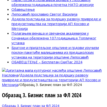
обележена годишњица почетка НАТО агресије
Обавештење
Лепосавић прославио Светог Василија
Додела подстицаја за подршку развоју привреде и
предузетништва на територији АП Косово и
Метохија
Полагањем венаца и свечаном академијом у
Сочаници обележена 107.годишњица Топличког
устанка
Братске и пријатељске општине и грдови уручили
поклон пакетиће малишанима из предшколских
установа на територији општине Лепосавић
ОБАВЕШТЕЊЕ – Бесплатан СкиПас 2024
Насловна
/
Додела подстицаја за подршку развоју
привреде и предузетништва на територији АП Косово и
Метохија
/
Образац 3. Бизнис план за ФЛ 2024
Образац 3. Бизнис план за ФЛ 2024
Образац 3. Бизнис план за ФЛ 2024