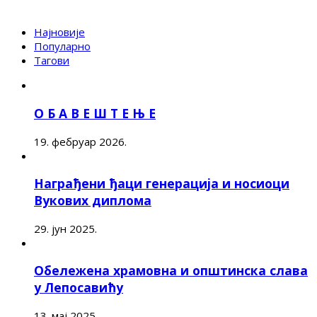
Најновије
Популарно
Тагови
О Б А В Е Ш Т Е Њ Е
19. фебруар 2026.
Награђени ђаци генерација и носиоци
Вукових диплома
29. јун 2025.
Обележена храмовна и општинска слава
у Лепосавићу
13. мај 2025.