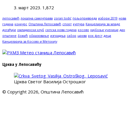
3. март 2023.
1,872
лепосавић
локална самоуправа
zoran todić
пољопривреда
избори 2019
нова
година
конкурс
Општина Лепосавић
спорт
култура
Канцеларија за младе
догађаји
омладински клуб
српска нова година
косово
најбољи ученици
дан
општине
божић
образовање
изградња
сабор
црква
рок фест
деца
Канцеларија за Косово и Метохију
Црква у Лепосавићу
Црква Светог Василија Острошког
© Copyright 2026, Општина Лепосавић