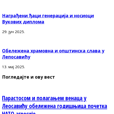
Награђени ђаци генерација и носиоци
Вукових диплома
29. јун 2025.
Обележена храмовна и општинска слава у
Лепосавићу
13. мај 2025.
Погледајте и ову вест
Парастосом и полагањем венаца у
Леосавићу обележена годишњица почетка
НАТО агресије