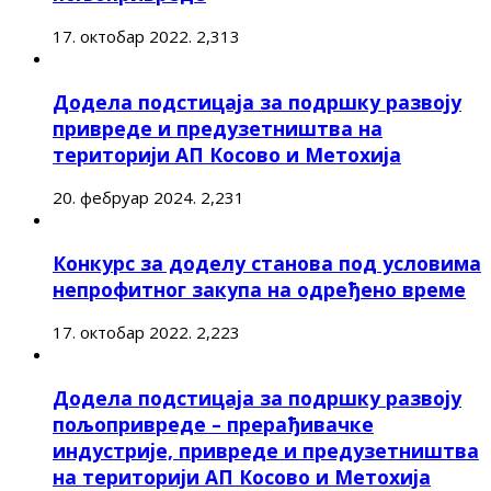
17. октобар 2022.
2,313
Додела подстицаја за подршку развоју
привреде и предузетништва на
територији АП Косово и Метохија
20. фебруар 2024.
2,231
Конкурс за доделу станова под условима
непрофитног закупа на одређено време
17. октобар 2022.
2,223
Додела подстицаја за подршку развоју
пољопривреде – прерађивачке
индустрије, привреде и предузетништва
на територији АП Косово и Метохија