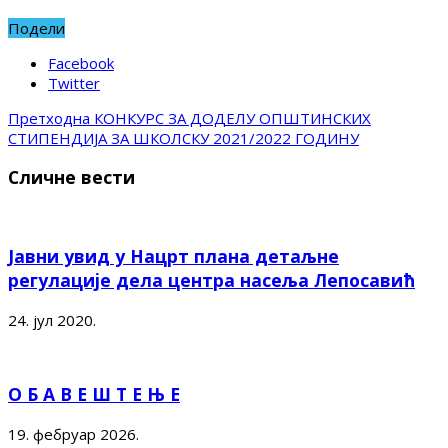
Подели
Facebook
Twitter
Претходна
КОНКУРС ЗА ДОДЕЛУ ОПШТИНСКИХ
СТИПЕНДИЈА ЗА ШКОЛСКУ 2021/2022 ГОДИНУ
Сличне вести
Јавни увид у Нацрт плана детаљне
регулације дела центра насеља Лепосавић
24. јул 2020.
О Б А В Е Ш Т Е Њ Е
19. фебруар 2026.