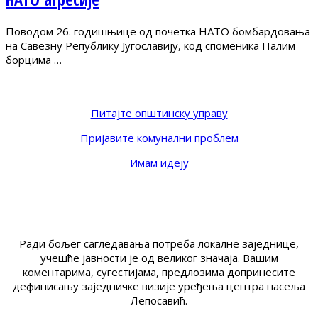
Поводом 26. годишњице од почетка НАТО бомбардовања
на Савезну Републику Југославију, код споменика Палим
борцима …
Питајте општинску управу
Пријавите комунални проблем
Имам идеју
Ради бољег сагледавања потреба локалне заједнице,
учешће јавности је од великог значаја. Вашим
коментарима, сугестијама, предлозима допринесите
дефинисању заједничке визије уређења центра насеља
Лепосавић.