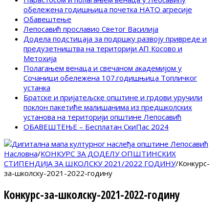
обележена годишњица почетка НАТО агресије
Обавештење
Лепосавић прославио Светог Василија
Додела подстицаја за подршку развоју привреде и
предузетништва на територији АП Косово и
Метохија
Полагањем венаца и свечаном академијом у
Сочаници обележена 107.годишњица Топличког
устанка
Братске и пријатељске општине и грдови уручили
поклон пакетиће малишанима из предшколских
установа на територији општине Лепосавић
ОБАВЕШТЕЊЕ – Бесплатан СкиПас 2024
Насловна
/
КОНКУРС ЗА ДОДЕЛУ ОПШТИНСКИХ
СТИПЕНДИЈА ЗА ШКОЛСКУ 2021/2022 ГОДИНУ
/
Конкурс-
за-школску-2021-2022-годину
Конкурс-за-школску-2021-2022-годину