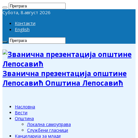
Субота, 8.август 2026
Контакти
English
Званична презентација општине
Лепосавић Општина Лепосавић
Насловна
Вести
Општина
Локална самоуправа
Службени гласници
Канцеларија за младе