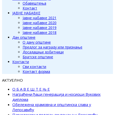
Обавештења
Контакт
ЈАВНЕ НАБАВКЕ
Јавне набавке 2021
Јавне набавке 2020
Јавне набавке 2019
Јавне набавке 2018
Дан општине
О дану општине
Предлог за награду или признање
Досадашњи добитници
Братске општине
Контакти
Сви контакти
Контакт форма
АКТУЕЛНО
О Б А В Е Ш Т Е Њ Е
Награђени ђаци генерација и носиоци Вукових
диплома
Обележена храмовна и општинска слава у
Лепосавићу
Парастосом и полагањем венаца у Леосавићу