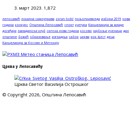
3. март 2023.
1,872
лепосавић
локална самоуправа
zoran todić
пољопривреда
избори 2019
нова
година
конкурс
Општина Лепосавић
спорт
култура
Канцеларија за младе
догађаји
омладински клуб
српска нова година
косово
најбољи ученици
дан
општине
божић
образовање
изградња
сабор
црква
рок фест
деца
Канцеларија за Косово и Метохију
Црква у Лепосавићу
Црква Светог Василија Острошког
© Copyright 2026, Општина Лепосавић