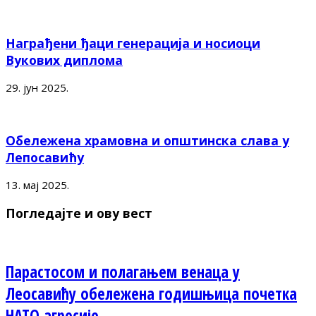
Награђени ђаци генерација и носиоци
Вукових диплома
29. јун 2025.
Обележена храмовна и општинска слава у
Лепосавићу
13. мај 2025.
Погледајте и ову вест
Парастосом и полагањем венаца у
Леосавићу обележена годишњица почетка
НАТО агресије