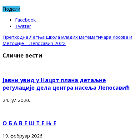
Подели
Facebook
Twitter
Претходна
Летња школа младих математичара Косова и
Метохије – Лепосавић 2022
Сличне вести
Јавни увид у Нацрт плана детаљне
регулације дела центра насеља Лепосавић
24. јул 2020.
О Б А В Е Ш Т Е Њ Е
19. фебруар 2026.