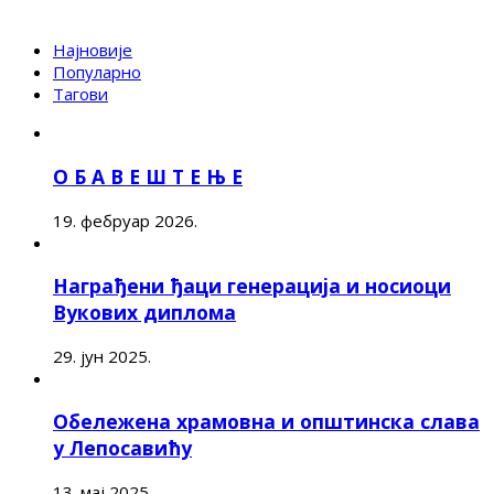
Најновије
Популарно
Тагови
О Б А В Е Ш Т Е Њ Е
19. фебруар 2026.
Награђени ђаци генерација и носиоци
Вукових диплома
29. јун 2025.
Обележена храмовна и општинска слава
у Лепосавићу
13. мај 2025.