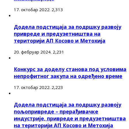
17. октобар 2022.
2,313
Додела подстицаја за подршку развоју
привреде и предузетништва на
територији АП Косово и Метохија
20. фебруар 2024.
2,231
Конкурс за доделу станова под условима
непрофитног закупа на одређено време
17. октобар 2022.
2,223
Додела подстицаја за подршку развоју
пољопривреде – прерађивачке
индустрије, привреде и предузетништва
на територији АП Косово и Метохија