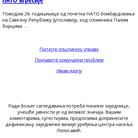
Поводом 26. годишњице од почетка НАТО бомбардовања
на Савезну Републику Југославију, код споменика Палим
борцима …
Питајте општинску управу
Пријавите комунални проблем
Имам идеју
Ради бољег сагледавања потреба локалне заједнице,
учешће јавности је од великог значаја. Вашим
коментарима, сугестијама, предлозима допринесите
дефинисању заједничке визије уређења центра насеља
Лепосавић.