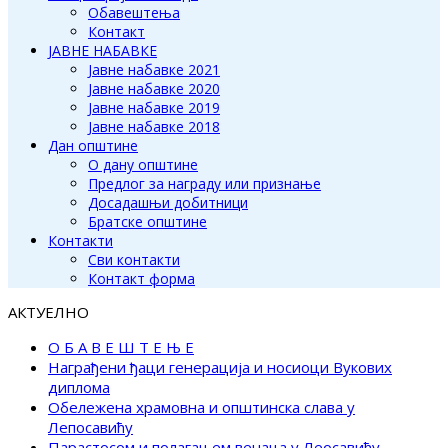
Обавештења
Контакт
ЈАВНЕ НАБАВКЕ
Јавне набавке 2021
Јавне набавке 2020
Јавне набавке 2019
Јавне набавке 2018
Дан општине
О дану општине
Предлог за награду или признање
Досадашњи добитници
Братске општине
Контакти
Сви контакти
Контакт форма
АКТУЕЛНО
О Б А В Е Ш Т Е Њ Е
Награђени ђаци генерација и носиоци Вукових
диплома
Обележена храмовна и општинска слава у
Лепосавићу
Парастосом и полагањем венаца у Леосавићу