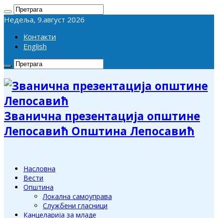
Недеља, 9.август 2026
Контакти
English
Званична презентација општине
Лепосавић Општина Лепосавић
Насловна
Вести
Општина
Локална самоуправа
Службени гласници
Канцеларија за младе