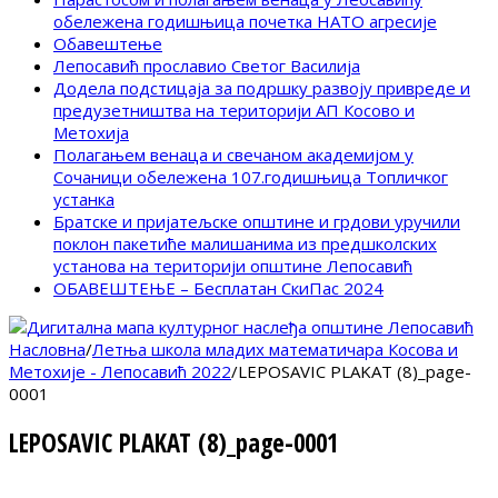
обележена годишњица почетка НАТО агресије
Обавештење
Лепосавић прославио Светог Василија
Додела подстицаја за подршку развоју привреде и
предузетништва на територији АП Косово и
Метохија
Полагањем венаца и свечаном академијом у
Сочаници обележена 107.годишњица Топличког
устанка
Братске и пријатељске општине и грдови уручили
поклон пакетиће малишанима из предшколских
установа на територији општине Лепосавић
ОБАВЕШТЕЊЕ – Бесплатан СкиПас 2024
Насловна
/
Летња школа младих математичара Косова и
Метохије - Лепосавић 2022
/
LEPOSAVIC PLAKAT (8)_page-
0001
LEPOSAVIC PLAKAT (8)_page-0001