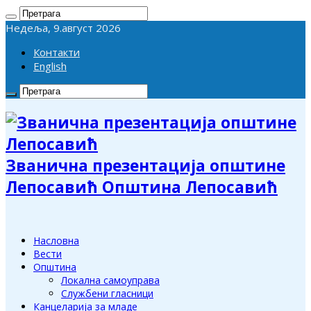
Недеља, 9.август 2026
Контакти
English
Званична презентација општине
Лепосавић Општина Лепосавић
Насловна
Вести
Општина
Локална самоуправа
Службени гласници
Канцеларија за младе