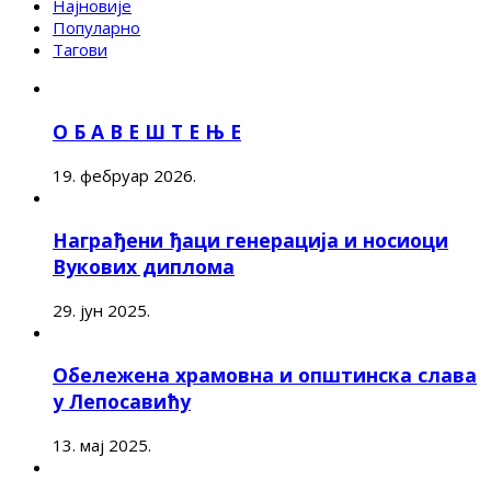
Најновије
Популарно
Тагови
О Б А В Е Ш Т Е Њ Е
19. фебруар 2026.
Награђени ђаци генерација и носиоци
Вукових диплома
29. јун 2025.
Обележена храмовна и општинска слава
у Лепосавићу
13. мај 2025.