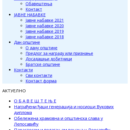
Обавештења
Контакт
ЈАВНЕ НАБАВКЕ
Јавне набавке 2021
Јавне набавке 2020
Јавне набавке 2019
Јавне набавке 2018
Дан општине
О дану општине
Предлог за награду или признање
Досадашњи добитници
Братске општине
Контакти
Сви контакти
Контакт форма
АКТУЕЛНО
О Б А В Е Ш Т Е Њ Е
Награђени ђаци генерација и носиоци Вукових
диплома
Обележена храмовна и општинска слава у
Лепосавићу
Парастосом и полагањем венаца у Леосавићу