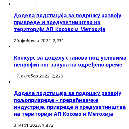
Додела подстицаја за подршку развоју
привреде и предузетништва на
територији АП Косово и Метохија
20. фебруар 2024.
2,231
Конкурс за доделу станова под условима
непрофитног закупа на одређено време
17. октобар 2022.
2,223
Додела подстицаја за подршку развоју
пољопривреде – прерађивачке
индустрије, привреде и предузетништва
на територији АП Косово и Метохија
3. март 2023.
1,872