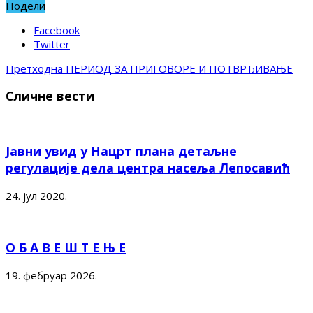
Подели
Facebook
Twitter
Претходна
ПЕРИОД ЗА ПРИГОВОРЕ И ПОТВРЂИВАЊЕ
Сличне вести
Јавни увид у Нацрт плана детаљне
регулације дела центра насеља Лепосавић
24. јул 2020.
О Б А В Е Ш Т Е Њ Е
19. фебруар 2026.