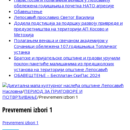
обележена годишњица почетка НАТО агресије
Обавештење
Лепосавић прославио Светог Василија
Додела подстицаја за подршку развоју привреде и
предузетништва на територији АП Косово и
Метохија
Полагањем венаца и свечаном академијом у
Сочаници обележена 107.годишњица Топличког
устанка
Братске и пријатељске општине и грдови уручили
поклон пакетиће малишанима из предшколских
установа на територији општине Лепосавић
ОБАВЕШТЕЊЕ – Бесплатан СкиПас 2024
Насловна
/
ПЕРИОД ЗА ПРИГОВОРЕ И
ПОТВРЂИВАЊЕ
/
Prevremeni izbori 1
Prevremeni izbori 1
Prevremeni izbori 1