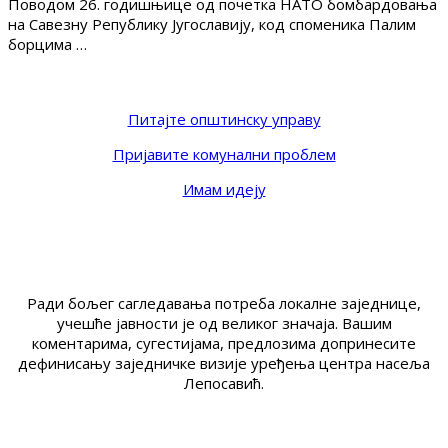
Поводом 26. годишњице од почетка НАТО бомбардовања
на Савезну Републику Југославију, код споменика Палим
борцима …
Питајте општинску управу
Пријавите комунални проблем
Имам идеју
Ради бољег сагледавања потреба локалне заједнице,
учешће јавности је од великог значаја. Вашим
коментарима, сугестијама, предлозима допринесите
дефинисању заједничке визије уређења центра насеља
Лепосавић.