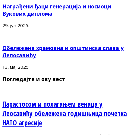
Награђени ђаци генерација и носиоци
Вукових диплома
29. јун 2025.
Обележена храмовна и општинска слава у
Лепосавићу
13. мај 2025.
Погледајте и ову вест
Парастосом и полагањем венаца у
Леосавићу обележена годишњица почетка
НАТО агресије