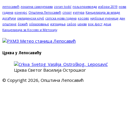
лепосавић
локална самоуправа
zoran todić
пољопривреда
избори 2019
нова
година
конкурс
Општина Лепосавић
спорт
култура
Канцеларија за младе
догађаји
омладински клуб
српска нова година
косово
најбољи ученици
дан
општине
божић
образовање
изградња
сабор
црква
рок фест
деца
Канцеларија за Косово и Метохију
Црква у Лепосавићу
Црква Светог Василија Острошког
© Copyright 2026, Општина Лепосавић