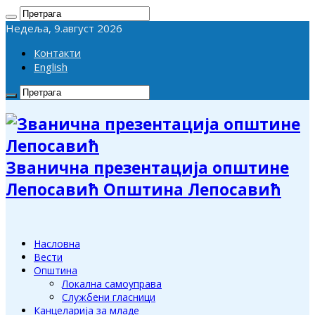
Недеља, 9.август 2026
Контакти
English
Званична презентација општине
Лепосавић Општина Лепосавић
Насловна
Вести
Општина
Локална самоуправа
Службени гласници
Канцеларија за младе