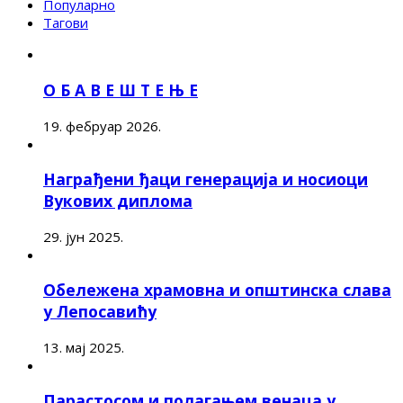
Популарно
Тагови
О Б А В Е Ш Т Е Њ Е
19. фебруар 2026.
Награђени ђаци генерација и носиоци
Вукових диплома
29. јун 2025.
Обележена храмовна и општинска слава
у Лепосавићу
13. мај 2025.
Парастосом и полагањем венаца у