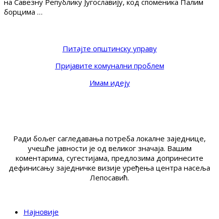
на Савезну Републику Југославију, код споменика Палим
борцима …
Питајте општинску управу
Пријавите комунални проблем
Имам идеју
Ради бољег сагледавања потреба локалне заједнице,
учешће јавности је од великог значаја. Вашим
коментарима, сугестијама, предлозима допринесите
дефинисању заједничке визије уређења центра насеља
Лепосавић.
Најновије