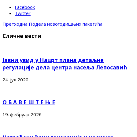
Facebook
Twitter
Претходна
Подела новогодишњих пакетића
Сличне вести
Јавни увид у Нацрт плана детаљне
регулације дела центра насеља Лепосавић
24. јул 2020.
О Б А В Е Ш Т Е Њ Е
19. фебруар 2026.