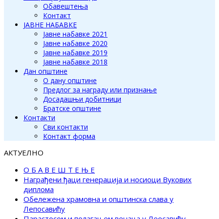
Обавештења
Контакт
ЈАВНЕ НАБАВКЕ
Јавне набавке 2021
Јавне набавке 2020
Јавне набавке 2019
Јавне набавке 2018
Дан општине
О дану општине
Предлог за награду или признање
Досадашњи добитници
Братске општине
Контакти
Сви контакти
Контакт форма
АКТУЕЛНО
О Б А В Е Ш Т Е Њ Е
Награђени ђаци генерација и носиоци Вукових
диплома
Обележена храмовна и општинска слава у
Лепосавићу
Парастосом и полагањем венаца у Леосавићу