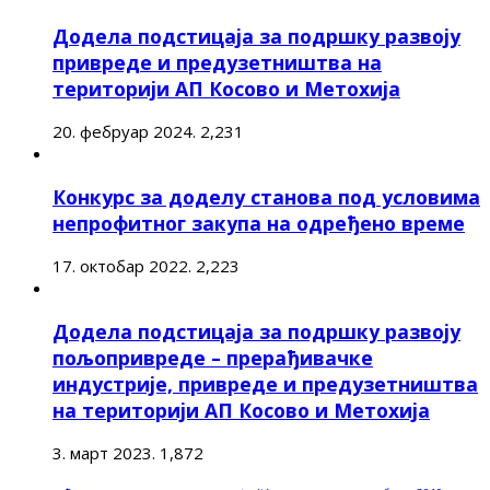
Додела подстицаја за подршку развоју
привреде и предузетништва на
територији АП Косово и Метохија
20. фебруар 2024.
2,231
Конкурс за доделу станова под условима
непрофитног закупа на одређено време
17. октобар 2022.
2,223
Додела подстицаја за подршку развоју
пољопривреде – прерађивачке
индустрије, привреде и предузетништва
на територији АП Косово и Метохија
3. март 2023.
1,872