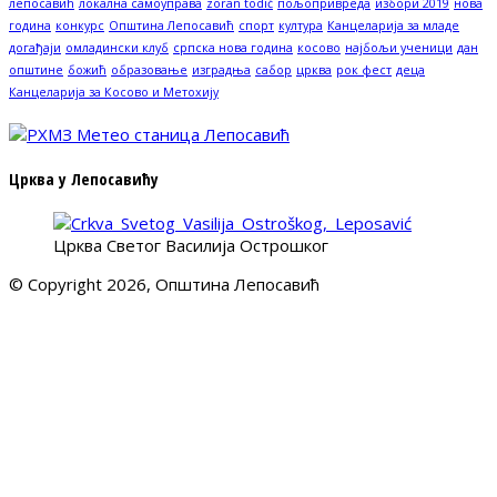
лепосавић
локална самоуправа
zoran todić
пољопривреда
избори 2019
нова
година
конкурс
Општина Лепосавић
спорт
култура
Канцеларија за младе
догађаји
омладински клуб
српска нова година
косово
најбољи ученици
дан
општине
божић
образовање
изградња
сабор
црква
рок фест
деца
Канцеларија за Косово и Метохију
Црква у Лепосавићу
Црква Светог Василија Острошког
© Copyright 2026, Општина Лепосавић