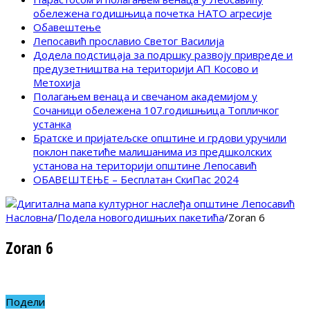
обележена годишњица почетка НАТО агресије
Обавештење
Лепосавић прославио Светог Василија
Додела подстицаја за подршку развоју привреде и
предузетништва на територији АП Косово и
Метохија
Полагањем венаца и свечаном академијом у
Сочаници обележена 107.годишњица Топличког
устанка
Братске и пријатељске општине и грдови уручили
поклон пакетиће малишанима из предшколских
установа на територији општине Лепосавић
ОБАВЕШТЕЊЕ – Бесплатан СкиПас 2024
Насловна
/
Подела новогодишњих пакетића
/
Zoran 6
Zoran 6
Подели