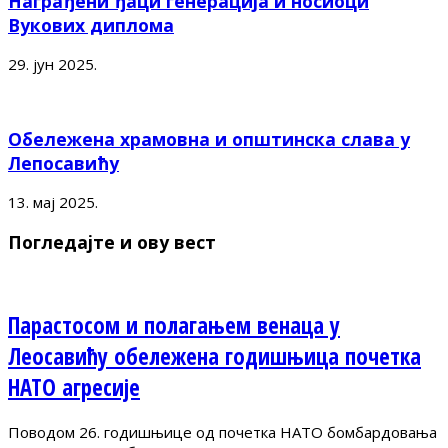
Награђени ђаци генерација и носиоци
Вукових диплома
29. јун 2025.
Обележена храмовна и општинска слава у
Лепосавићу
13. мај 2025.
Погледајте и ову вест
Парастосом и полагањем венаца у
Леосавићу обележена годишњица почетка
НАТО агресије
Поводом 26. годишњице од почетка НАТО бомбардовања