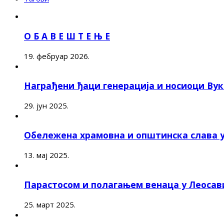
О Б А В Е Ш Т Е Њ Е
19. фебруар 2026.
Награђени ђаци генерација и носиоци Ву
29. јун 2025.
Обележена храмовна и општинска слава 
13. мај 2025.
Парастосом и полагањем венаца у Леоса
25. март 2025.