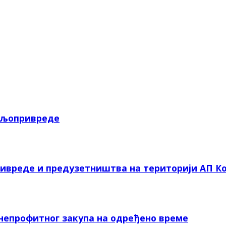
пољопривреде
ривреде и предузетништва на територији АП Ко
 непрофитног закупа на одређено време