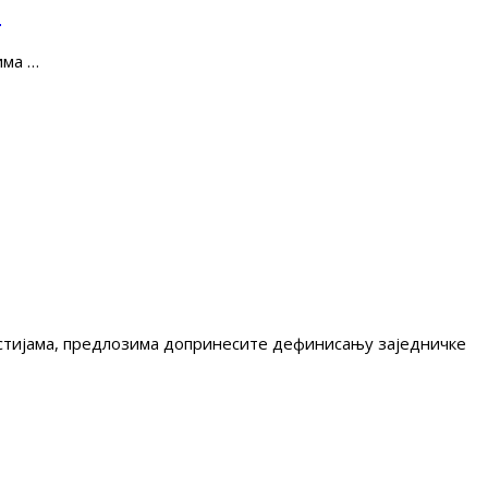
е
има …
гестијама, предлозима допринесите дефинисању заједничке