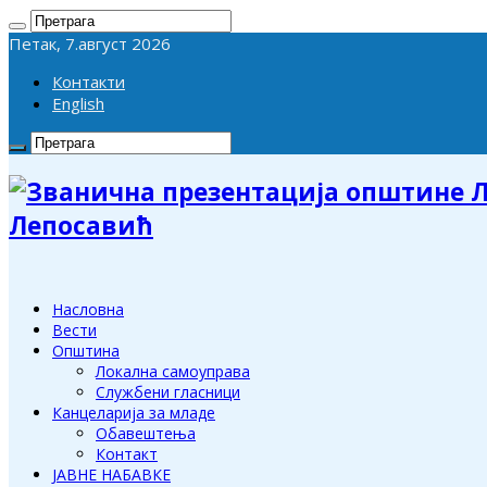
Петак, 7.август 2026
Контакти
English
Лепосавић
Насловна
Вести
Општина
Локална самоуправа
Службени гласници
Канцеларија за младе
Обавештења
Контакт
ЈАВНЕ НАБАВКЕ