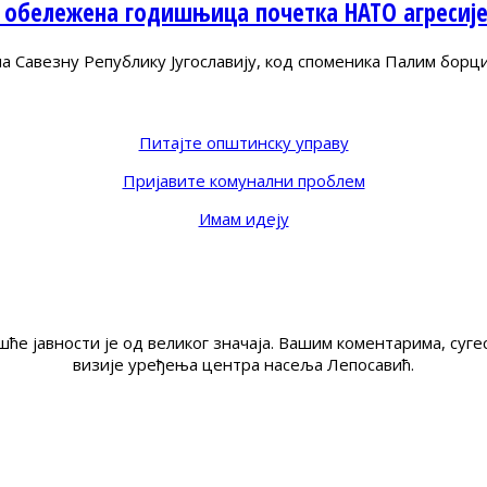
 обележена годишњица почетка НАТО агресиј
Савезну Републику Југославију, код споменика Палим борц
Питајте општинску управу
Пријавите комунални проблем
Имам идеју
ће јавности је од великог значаја. Вашим коментарима, су
визије уређења центра насеља Лепосавић.