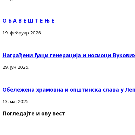
О Б А В Е Ш Т Е Њ Е
19. фебруар 2026.
Награђени ђаци генерација и носиоци Вукови
29. јун 2025.
Обележена храмовна и општинска слава у Ле
13. мај 2025.
Погледајте и ову вест