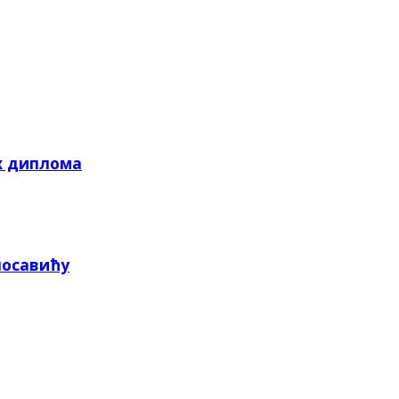
х диплома
посавићу