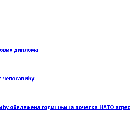
кових диплома
у Лепосавићу
вићу обележена годишњица почетка НАТО агрес