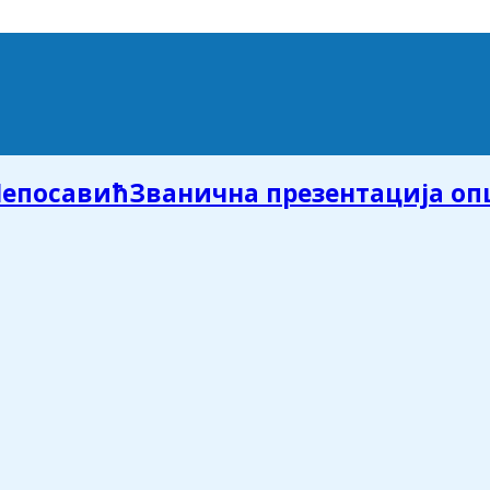
Званична презентација о