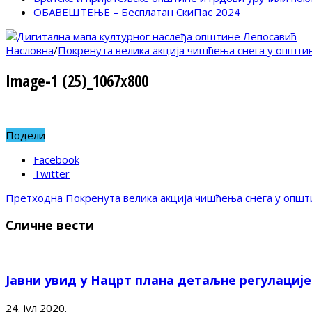
ОБАВЕШТЕЊЕ – Бесплатан СкиПас 2024
Насловна
/
Покренута велика акција чишћења снега у општи
Image-1 (25)_1067x800
Подели
Facebook
Twitter
Претходна
Покренута велика акција чишћења снега у општ
Сличне вести
Јавни увид у Нацрт плана детаљне регулациј
24. јул 2020.