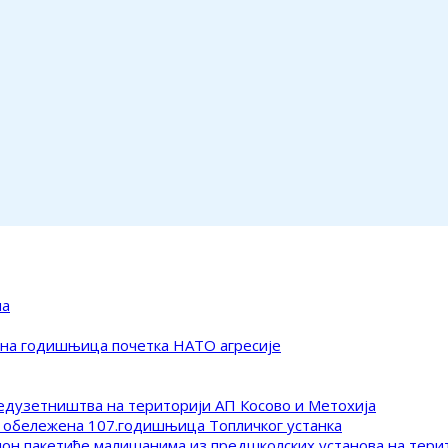
ма
ена годишњица почетка НАТО агресије
редузетништва на територији АП Косово и Метохија
 обележена 107.годишњица Топличког устанка
клон пакетиће малишанима из предшколских установа на тер