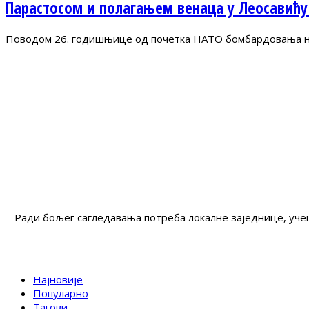
Парастосом и полагањем венаца у Леосавићу
Поводом 26. годишњице од почетка НАТО бомбардовања на 
Ради бољег сагледавања потреба локалне заједнице, учеш
Најновије
Популарно
Тагови