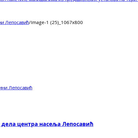
ни Лепосавић
/
Image-1 (25)_1067x800
ини Лепосавић
е дела центра насеља Лепосавић