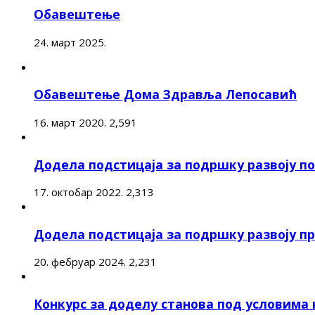
Обавештење
24. март 2025.
Обавештење Дома Здравља Лепосавић
16. март 2020.
2,591
Додела подстицаја за подршку развоју 
17. октобар 2022.
2,313
Додела подстицаја за подршку развоју п
20. фебруар 2024.
2,231
Конкурс за доделу станова под условима