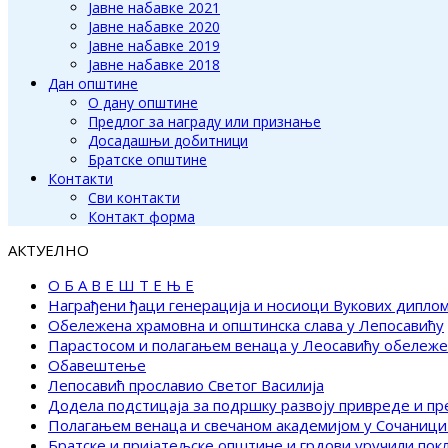
Јавне набавке 2021
Јавне набавке 2020
Јавне набавке 2019
Јавне набавке 2018
Дан општине
О дану општине
Предлог за награду или признање
Досадашњи добитници
Братске општине
Контакти
Сви контакти
Контакт форма
АКТУЕЛНО
О Б А В Е Ш Т Е Њ Е
Награђени ђаци генерација и носиоци Вукових дипло
Обележена храмовна и општинска слава у Лепосавићу
Парастосом и полагањем венаца у Леосавићу обележ
Обавештење
Лепосавић прославио Светог Василија
Додела подстицаја за подршку развоју привреде и п
Полагањем венаца и свечаном академијом у Сочаници
Братске и пријатељске општине и грдови уручили по