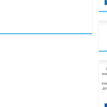
ло
ко
до