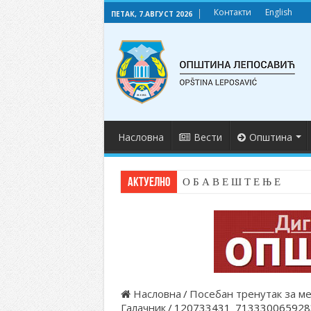
Контакти
English
ПЕТАК, 7.АВГУСТ 2026
Насловна
Вести
Општина
АКТУЕЛНО
О Б А В Е Ш Т Е Њ Е
Насловна
/
Посебан тренутак за м
Галачник
/
120733431_713330065928