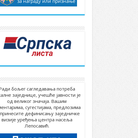
Ради бољег сагледавања потреба
калне заједнице, учешће јавности је
од великог значаја. Вашим
ментарима, сугестијама, предлозима
принесите дефинисању заједничке
визије уређења центра насеља
Лепосавић.