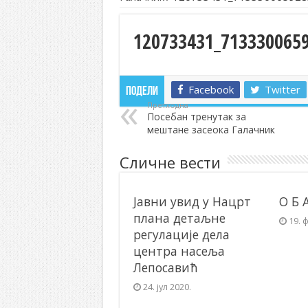
120733431_713330065
Facebook
Twitter
Подели
Претходна
Посебан тренутак за
мештане засеока Галачник
Сличне вести
Јавни увид у Нацрт
О Б 
плана детаљне
19. 
регулације дела
центра насеља
Лепосавић
24. јул 2020.