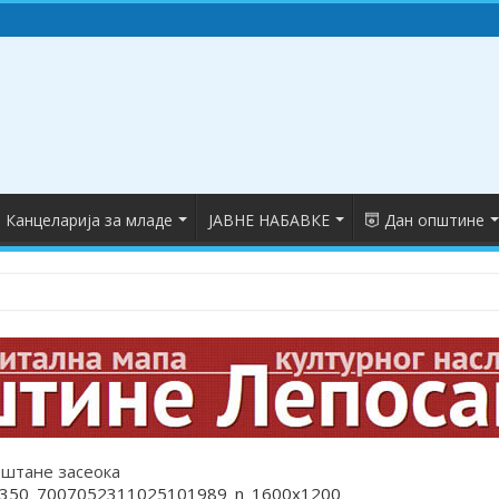
Канцеларија за младе
ЈАВНЕ НАБАВКЕ
Дан општине
ештане засеока
350_7007052311025101989_n_1600x1200