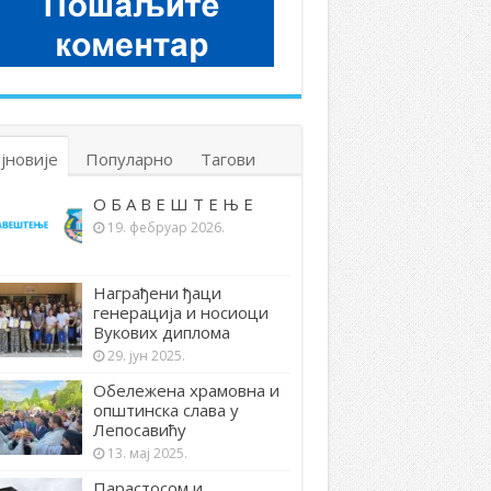
јновије
Популарно
Тагови
О Б А В Е Ш Т Е Њ Е
19. фебруар 2026.
Награђени ђаци
генерација и носиоци
Вукових диплома
29. јун 2025.
Обележена храмовна и
општинска слава у
Лепосавићу
13. мај 2025.
Парастосом и