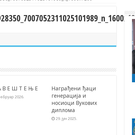
928350_7007052311025101989_n_1600x1
А В Е Ш Т Е Њ Е
Награђени ђаци
генерација и
фебруар 2026.
носиоци Вукових
диплома
29. јун 2025.