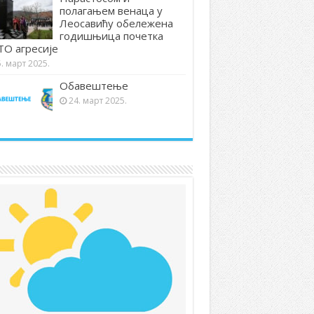
полагањем венаца у
Леосавићу обележена
годишњица почетка
О агресије
. март 2025.
Обавештење
24. март 2025.