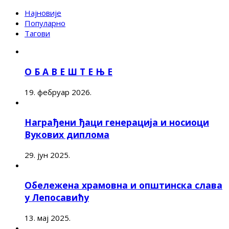
Најновије
Популарно
Тагови
О Б А В Е Ш Т Е Њ Е
19. фебруар 2026.
Награђени ђаци генерација и носиоци
Вукових диплома
29. јун 2025.
Обележена храмовна и општинска слава
у Лепосавићу
13. мај 2025.