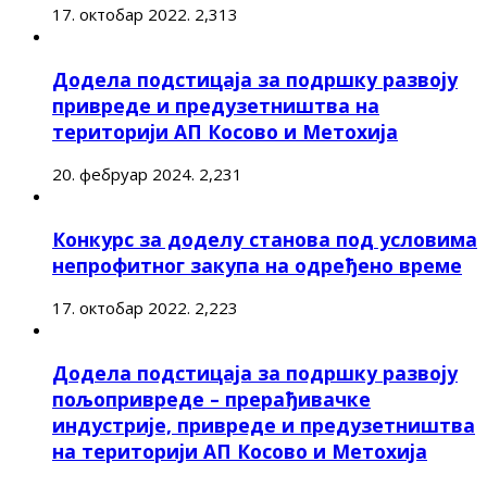
17. октобар 2022.
2,313
Додела подстицаја за подршку развоју
привреде и предузетништва на
територији АП Косово и Метохија
20. фебруар 2024.
2,231
Конкурс за доделу станова под условима
непрофитног закупа на одређено време
17. октобар 2022.
2,223
Додела подстицаја за подршку развоју
пољопривреде – прерађивачке
индустрије, привреде и предузетништва
на територији АП Косово и Метохија