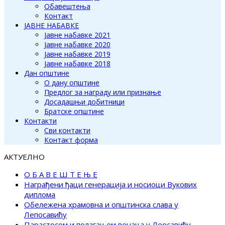
Обавештења
Контакт
ЈАВНЕ НАБАВКЕ
Јавне набавке 2021
Јавне набавке 2020
Јавне набавке 2019
Јавне набавке 2018
Дан општине
О дану општине
Предлог за награду или признање
Досадашњи добитници
Братске општине
Контакти
Сви контакти
Контакт форма
АКТУЕЛНО
О Б А В Е Ш Т Е Њ Е
Награђени ђаци генерација и носиоци Вукових
диплома
Обележена храмовна и општинска слава у
Лепосавићу
Парастосом и полагањем венаца у Леосавићу