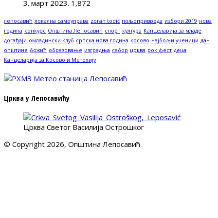
3. март 2023.
1,872
лепосавић
локална самоуправа
zoran todić
пољопривреда
избори 2019
нова
година
конкурс
Општина Лепосавић
спорт
култура
Канцеларија за младе
догађаји
омладински клуб
српска нова година
косово
најбољи ученици
дан
општине
божић
образовање
изградња
сабор
црква
рок фест
деца
Канцеларија за Косово и Метохију
Црква у Лепосавићу
Црква Светог Василија Острошког
© Copyright 2026, Општина Лепосавић