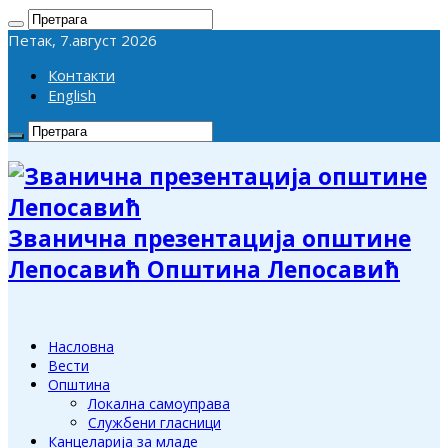
Петак, 7.август 2026
Контакти
English
Званична презентација општине
Лепосавић Општина Лепосавић
Насловна
Вести
Општина
Локална самоуправа
Службени гласници
Канцеларија за младе