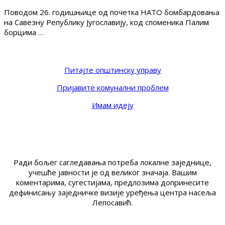
Поводом 26. годишњице од почетка НАТО бомбардовања
на Савезну Републику Југославију, код споменика Палим
борцима …
Питајте општинску управу
Пријавите комунални проблем
Имам идеју
Ради бољег сагледавања потреба локалне заједнице,
учешће јавности је од великог значаја. Вашим
коментарима, сугестијама, предлозима допринесите
дефинисању заједничке визије уређења центра насеља
Лепосавић.