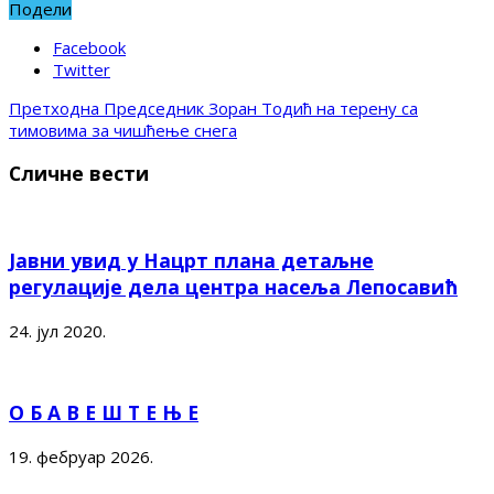
Подели
Facebook
Twitter
Претходна
Председник Зоран Тодић на терену са
тимовима за чишћење снега
Сличне вести
Јавни увид у Нацрт плана детаљне
регулације дела центра насеља Лепосавић
24. јул 2020.
О Б А В Е Ш Т Е Њ Е
19. фебруар 2026.