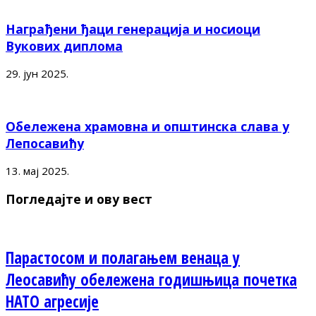
Награђени ђаци генерација и носиоци
Вукових диплома
29. јун 2025.
Обележена храмовна и општинска слава у
Лепосавићу
13. мај 2025.
Погледајте и ову вест
Парастосом и полагањем венаца у
Леосавићу обележена годишњица почетка
НАТО агресије