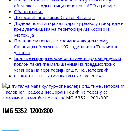
обележена годишњица почетка НАТО агресије
Обавештење
Лепосавић прославио Светог Василија
Додела подстицаја за подршку развоју привреде и
предузетништва на територији АП Косово и
Метохија
Полагањем венаца и свечаном академијом у
Сочаници обележена 107.годишњица Топличког
устанка
Братске и пријатељске општине и грдови уручили
поклон пакетиће малишанима из предшколских
установа на територији општине Лепосавић
ОБАВЕШТЕЊЕ – Бесплатан СкиПас 2024
Насловна
/
Председник Зоран Тодић на терену са
тимовима за чишћење снега
/
IMG_5352_1200x800
IMG_5352_1200x800