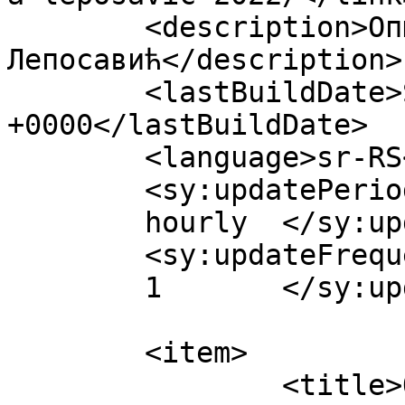
	<description>Општина 
Лепосавић</description>

	<lastBuildDate>Sat, 01 Oct 2022 17:54:10 
+0000</lastBuildDate>

	<language>sr-RS</language>

	<sy:updatePeriod>

	hourly	</sy:updatePeriod>

	<sy:updateFrequency>

	1	</sy:updateFrequency>

	<item>

		<title>Обавештење поводом 