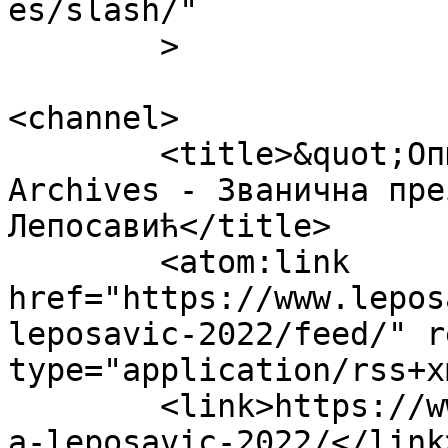
es/slash/"

	>

<channel>

	<title>&quot;Општина Лепосавић 2022&quot; 
Archives - Званична пре
Лепосавић</title>

	<atom:link 
href="https://www.lepos
leposavic-2022/feed/" r
type="application/rss+x
	<link>https://www.leposavic.net/tag/opstin
a-leposavic-2022/</link>