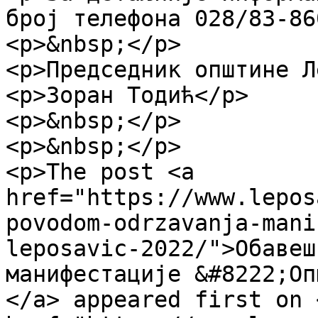
број телефона 028/83-86
<p>&nbsp;</p>

<p>Председник општине Л
<p>Зоран Тодић</p>

<p>&nbsp;</p>

<p>&nbsp;</p>

<p>The post <a 
href="https://www.lepos
povodom-odrzavanja-mani
leposavic-2022/">Обавеш
манифестације &#8222;Оп
</a> appeared first on <