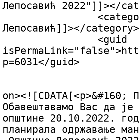
Лепосавић 2022"]]></cat
		<category><![CDATA[дан општине 
Лепосавић]]></category>

		<guid 
isPermaLink="false">htt
p=6031</guid>

					<de
on><![CDATA[<p>&#160; П
Обавештавамо Вас да је 
општине 20.10.2022. год
планирала одржавање ман