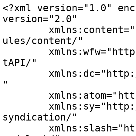
<?xml version="1.0" enc
version="2.0"

	xmlns:content="http://purl.org/rss/1.0/mod
ules/content/"

	xmlns:wfw="http://wellformedweb.org/Commen
tAPI/"

	xmlns:dc="http://purl.org/dc/elements/1.1/
"

	xmlns:atom="http://www.w3.org/2005/Atom"

	xmlns:sy="http://purl.org/rss/1.0/modules/
syndication/"

	xmlns:slash="http://purl.org/rss/1.0/modul