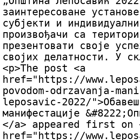
„Општина Лепосавић 2022
заинтересоване установе
субјекти и индивидуални
произвођачи са територи
презентовати своје успе
својих делатности. У ск
<p>The post <a 
href="https://www.lepos
povodom-odrzavanja-mani
leposavic-2022/">Обавеш
манифестације &#8222;Оп
</a> appeared first on <
href="https://www.lepos