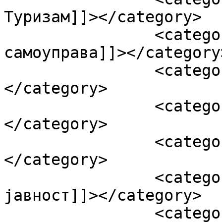
Туризам]]></category>

		<category><![CDATA[Локална 
самоуправа]]></category>
		<category><![CDATA[Образовање]]>
</category>

		<category><![CDATA[Пољопривреда]]>
</category>

		<category><![CDATA[Привреда]]>
</category>

		<category><![CDATA[Саопштења за 
јавност]]></category>

		<category><![CDATA["Општина 