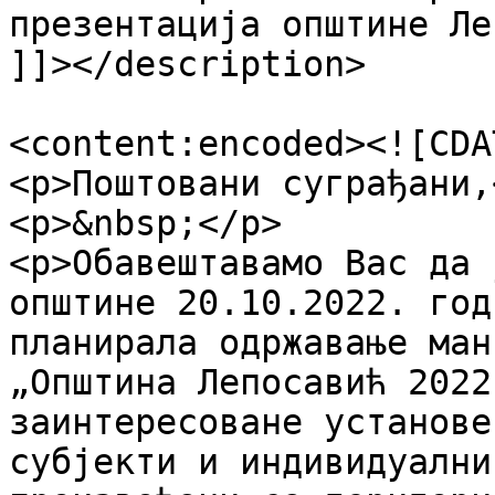
презентација општине Ле
]]></description>

<content:encoded><![CDA
<p>Поштовани суграђани,<
<p>&nbsp;</p>

<p>Обавештавамо Вас да 
општине 20.10.2022. год
планирала одржавање ман
„Општина Лепосавић 2022
заинтересоване установе
субјекти и индивидуални