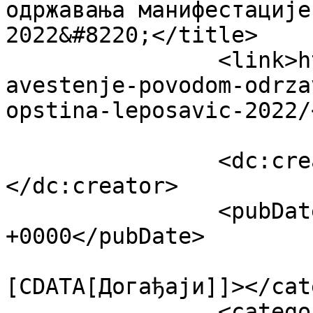
одржавања манифестације
2022&#8220;</title>

		<link>https://www.leposavic.net/ob
avestenje-povodom-odrza
opstina-leposavic-2022/
		<dc:creator><![CDATA[itsector]]>
</dc:creator>

		<pubDate>Fri, 30 Sep 2022 18:32:36 
+0000</pubDate>

				<catego
[CDATA[Догађаји]]></cat
		<category><![CDATA[Култура и 