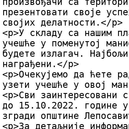
произвођачи са територи
презентовати своје успе
својих делатности.</p>

<p>У складу са нашим пл
учешће у поменутој мани
будете излагач. Најбољи
награђени.</p>

<p>Очекујемо да ћете ра
узети учешће у овој ман
<p>Сви заинтересовани с
до 15.10.2022. године у
згради општине Лепосави
<p>За детаљније информа