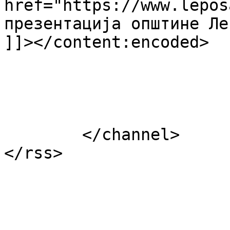
href="https://www.lepos
презентација општине Ле
]]></content:encoded>

			</item>
	</channel>
