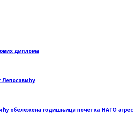
кових диплома
у Лепосавићу
вићу обележена годишњица почетка НАТО агрес