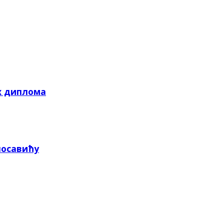
х диплома
посавићу