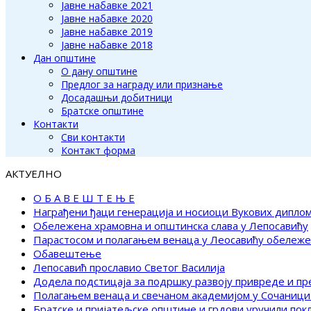
Јавне набавке 2021
Јавне набавке 2020
Јавне набавке 2019
Јавне набавке 2018
Дан општине
О дану општине
Предлог за награду или признање
Досадашњи добитници
Братске општине
Контакти
Сви контакти
Контакт форма
АКТУЕЛНО
О Б А В Е Ш Т Е Њ Е
Награђени ђаци генерација и носиоци Вукових дипло
Обележена храмовна и општинска слава у Лепосавићу
Парастосом и полагањем венаца у Леосавићу обележ
Обавештење
Лепосавић прославио Светог Василија
Додела подстицаја за подршку развоју привреде и п
Полагањем венаца и свечаном академијом у Сочаници
Братске и пријатељске општине и грдови уручили по