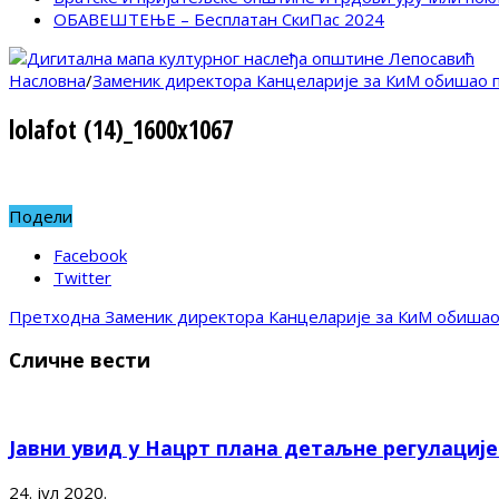
ОБАВЕШТЕЊЕ – Бесплатан СкиПас 2024
Насловна
/
Заменик директора Канцеларије за КиМ обишао 
lolafot (14)_1600x1067
Подели
Facebook
Twitter
Претходна
Заменик директора Канцеларије за КиМ обишао
Сличне вести
Јавни увид у Нацрт плана детаљне регулациј
24. јул 2020.