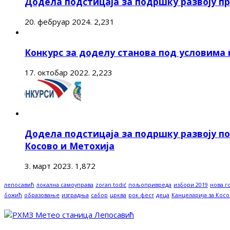
Додела подстицаја за подршку развоју п
20. фебруар 2024.
2,231
Конкурс за доделу станова под условима
17. октобар 2022.
2,223
Додела подстицаја за подршку развоју п
Косово и Метохија
3. март 2023.
1,872
лепосавић
локална самоуправа
zoran todić
пољопривреда
избори 2019
нова г
божић
образовање
изградња
сабор
црква
рок фест
деца
Канцеларија за Косо