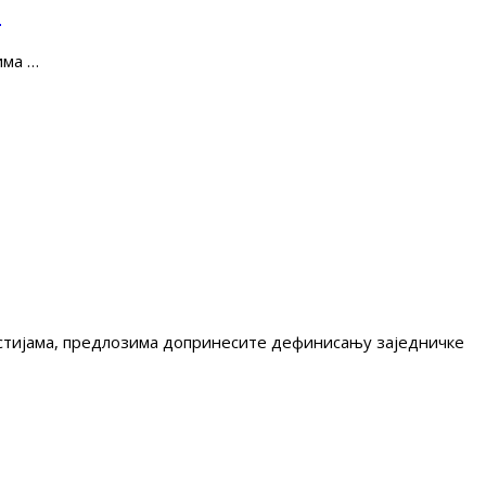
е
има …
гестијама, предлозима допринесите дефинисању заједничке