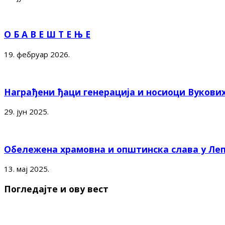
О Б А В Е Ш Т Е Њ Е
19. фебруар 2026.
Награђени ђаци генерација и носиоци Вукови
29. јун 2025.
Обележена храмовна и општинска слава у Ле
13. мај 2025.
Погледајте и ову вест