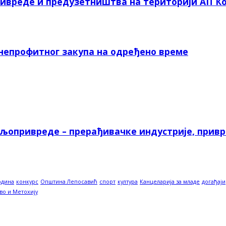
ривреде и предузетништва на територији АП Ко
 непрофитног закупа на одређено време
ољопривреде – прерађивачке индустрије, прив
одина
конкурс
Општина Лепосавић
спорт
култура
Канцеларија за младе
догађаји
во и Метохију