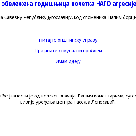
 обележена годишњица почетка НАТО агресиј
Савезну Републику Југославију, код споменика Палим борц
Питајте општинску управу
Пријавите комунални проблем
Имам идеју
ће јавности је од великог значаја. Вашим коментарима, су
визије уређења центра насеља Лепосавић.