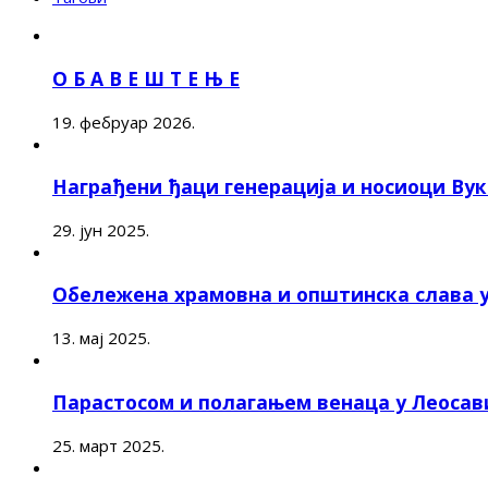
О Б А В Е Ш Т Е Њ Е
19. фебруар 2026.
Награђени ђаци генерација и носиоци Ву
29. јун 2025.
Обележена храмовна и општинска слава 
13. мај 2025.
Парастосом и полагањем венаца у Леоса
25. март 2025.