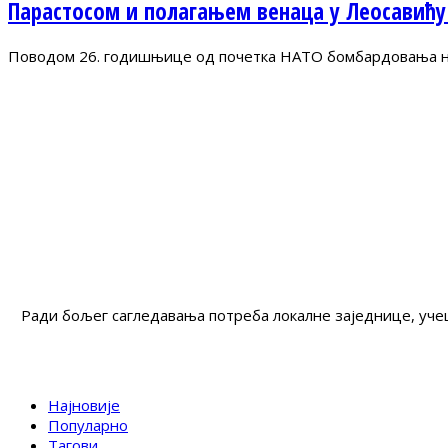
Парастосом и полагањем венаца у Леосавићу
Поводом 26. годишњице од почетка НАТО бомбардовања на 
Ради бољег сагледавања потреба локалне заједнице, учеш
Најновије
Популарно
Тагови