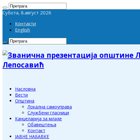
Субота, 8.август 2026
Контакти
English
Лепосавић
Насловна
Вести
Општина
Локална самоуправа
Службени гласници
Канцеларија за младе
Обавештења
Контакт
ЈАВНЕ НАБАВКЕ