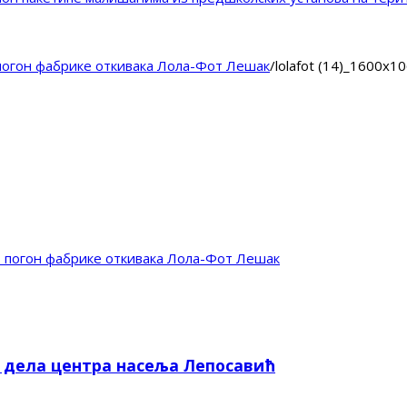
погон фабрике откивака Лола-Фот Лешак
/
lolafot (14)_1600x1
 погон фабрике откивака Лола-Фот Лешак
е дела центра насеља Лепосавић