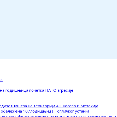
ма
ена годишњица почетка НАТО агресије
редузетништва на територији АП Косово и Метохија
 обележена 107.годишњица Топличког устанка
клон пакетиће малишанима из предшколских установа на тер