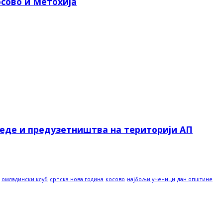
сово и Метохија
реде и предузетништва на територији АП
омладински клуб
српска нова година
косово
најбољи ученици
дан општине