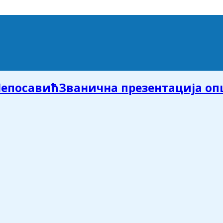
Званична презентација о