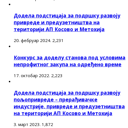
Додела подстицаја за подршку развоју
привреде и предузетништва на
територији АП Косово и Метохија
20. фебруар 2024.
2,231
Конкурс за доделу станова под условима
непрофитног закупа на одређено време
17. октобар 2022.
2,223
Додела подстицаја за подршку развоју
пољопривреде – прерађивачке
индустрије, привреде и предузетништва
на територији АП Косово и Метохија
3. март 2023.
1,872