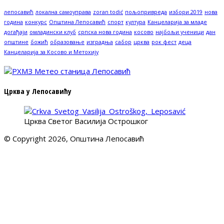
лепосавић
локална самоуправа
zoran todić
пољопривреда
избори 2019
нова
година
конкурс
Општина Лепосавић
спорт
култура
Канцеларија за младе
догађаји
омладински клуб
српска нова година
косово
најбољи ученици
дан
општине
божић
образовање
изградња
сабор
црква
рок фест
деца
Канцеларија за Косово и Метохију
Црква у Лепосавићу
Црква Светог Василија Острошког
© Copyright 2026, Општина Лепосавић