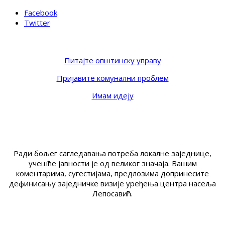
Facebook
Twitter
Питајте општинску управу
Пријавите комунални проблем
Имам идеју
Ради бољег сагледавања потреба локалне заједнице,
учешће јавности је од великог значаја. Вашим
коментарима, сугестијама, предлозима допринесите
дефинисању заједничке визије уређења центра насеља
Лепосавић.