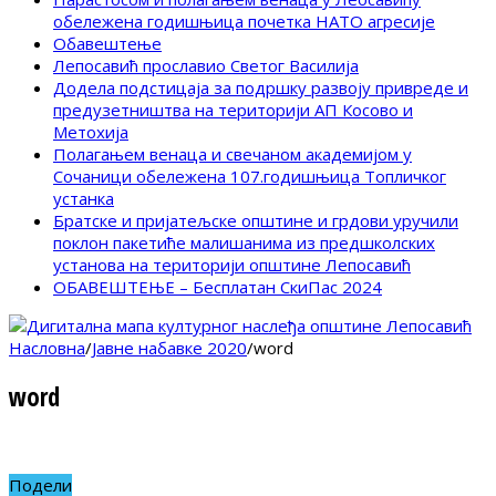
обележена годишњица почетка НАТО агресије
Обавештење
Лепосавић прославио Светог Василија
Додела подстицаја за подршку развоју привреде и
предузетништва на територији АП Косово и
Метохија
Полагањем венаца и свечаном академијом у
Сочаници обележена 107.годишњица Топличког
устанка
Братске и пријатељске општине и грдови уручили
поклон пакетиће малишанима из предшколских
установа на територији општине Лепосавић
ОБАВЕШТЕЊЕ – Бесплатан СкиПас 2024
Насловна
/
Јавне набавке 2020
/
word
word
Подели