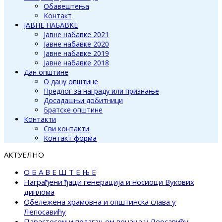
Обавештења
Контакт
ЈАВНЕ НАБАВКЕ
Јавне набавке 2021
Јавне набавке 2020
Јавне набавке 2019
Јавне набавке 2018
Дан општине
О дану општине
Предлог за награду или признање
Досадашњи добитници
Братске општине
Контакти
Сви контакти
Контакт форма
АКТУЕЛНО
О Б А В Е Ш Т Е Њ Е
Награђени ђаци генерација и носиоци Вукових
диплома
Обележена храмовна и општинска слава у
Лепосавићу
Парастосом и полагањем венаца у Леосавићу