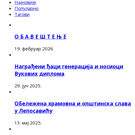
Најновије
Популарно
Тагови
О Б А В Е Ш Т Е Њ Е
19. фебруар 2026.
Награђени ђаци генерација и носиоци
Вукових диплома
29. јун 2025.
Обележена храмовна и општинска слава
у Лепосавићу
13. мај 2025.