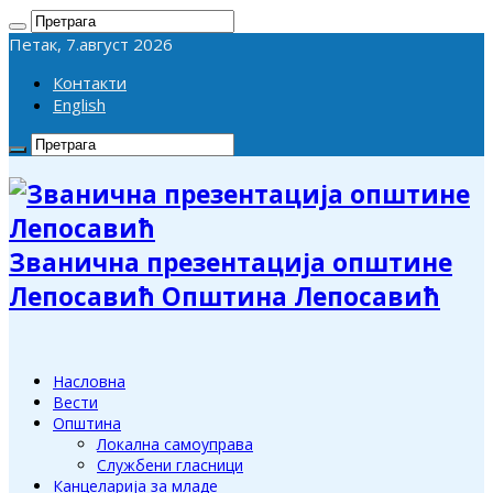
Петак, 7.август 2026
Контакти
English
Званична презентација општине
Лепосавић Општина Лепосавић
Насловна
Вести
Општина
Локална самоуправа
Службени гласници
Канцеларија за младе