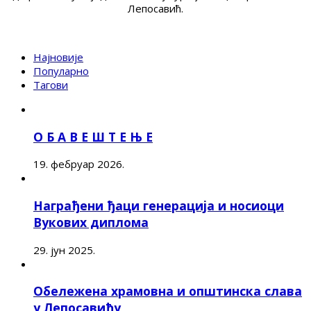
Лепосавић.
Најновије
Популарно
Тагови
О Б А В Е Ш Т Е Њ Е
19. фебруар 2026.
Награђени ђаци генерација и носиоци
Вукових диплома
29. јун 2025.
Обележена храмовна и општинска слава
у Лепосавићу