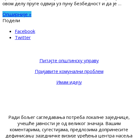
овом делу пруге одвија уз пуну безбедност и да је …
Опширније »
Подели
Facebook
Twitter
Питајте општинску управу
Пријавите комунални проблем
Имам идеју
Ради бољег сагледавања потреба локалне заједнице,
учешће јавности је од великог значаја. Вашим
коментарима, сугестијама, предлозима допринесите
дефинисању заједничке визије уређења центра насеља