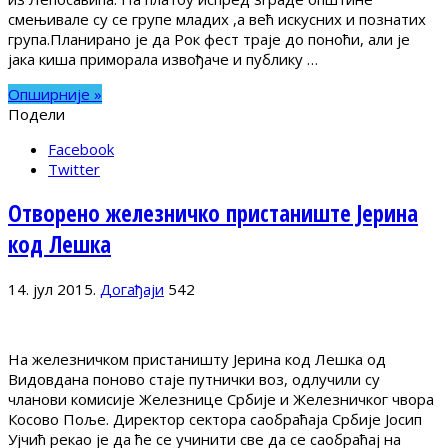
смењивале су се групе младих ,а већ искусних и познатих
група.Планирано је да Рок фест траје до поноћи, али је
јака киша приморала извођаче и публику …
Опширније »
Подели
Facebook
Twitter
Отворено железничко пристаниште Јерина
код Лешка
14. јул 2015.
Догађаји
542
На железничком пристаништу Јерина код Лешка од
Видовдана поново стаје путнички воз, одлучили су
чланови комисије Железнице Србије и Железничког чвора
Косово Поље. Директор сектора саобраћаја Србије Јосип
Ујчић рекао је да ће се учинити све да се саобраћај на