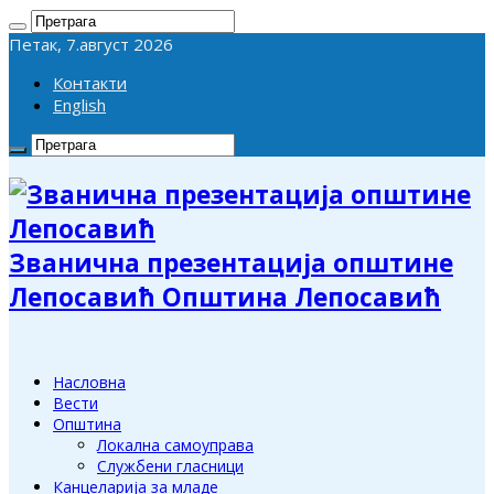
Петак, 7.август 2026
Контакти
English
Званична презентација општине
Лепосавић Општина Лепосавић
Насловна
Вести
Општина
Локална самоуправа
Службени гласници
Канцеларија за младе