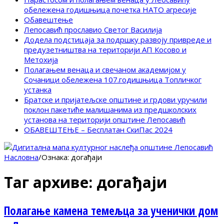
обележена годишњица почетка НАТО агресије
Обавештење
Лепосавић прославио Светог Василија
Додела подстицаја за подршку развоју привреде и
предузетништва на територији АП Косово и
Метохија
Полагањем венаца и свечаном академијом у
Сочаници обележена 107.годишњица Топличког
устанка
Братске и пријатељске општине и грдови уручили
поклон пакетиће малишанима из предшколских
установа на територији општине Лепосавић
ОБАВЕШТЕЊЕ – Бесплатан СкиПас 2024
Насловна
/
Ознака:
догађаји
Таг архиве:
догађаји
Полагање камена темељца за ученички дом