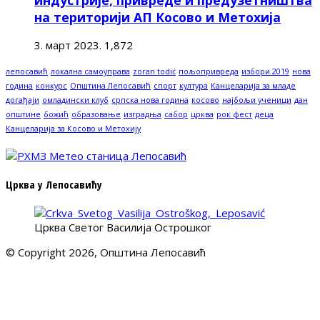
на територији АП Косово и Метохија
3. март 2023.
1,872
лепосавић
локална самоуправа
zoran todić
пољопривреда
избори 2019
нова
година
конкурс
Општина Лепосавић
спорт
култура
Канцеларија за младе
догађаји
омладински клуб
српска нова година
косово
најбољи ученици
дан
општине
божић
образовање
изградња
сабор
црква
рок фест
деца
Канцеларија за Косово и Метохију
Црква у Лепосавићу
Црква Светог Василија Острошког
© Copyright 2026, Општина Лепосавић