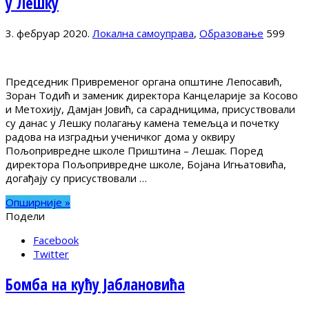
у Лешку
3. фебруар 2020.
Локална самоуправа
,
Образовање
599
Председник Привременог органа општине Лепосавић,
Зоран Тодић и заменик директора Канцеларије за Косово
и Метохију, Дамјан Јовић, са сарадницима, присуствовали
су данас у Лешку полагању камена темељца и почетку
радова на изградњи ученичког дома у оквиру
Пољопривредне школе Приштина – Лешак. Поред
директора Пољопривредне школе, Бојана Игњатовића,
догађају су присуствовали …
Опширније »
Подели
Facebook
Twitter
Бомба на кућу Јаблановића