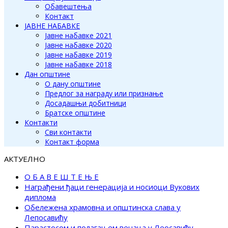
Обавештења
Контакт
ЈАВНЕ НАБАВКЕ
Јавне набавке 2021
Јавне набавке 2020
Јавне набавке 2019
Јавне набавке 2018
Дан општине
О дану општине
Предлог за награду или признање
Досадашњи добитници
Братске општине
Контакти
Сви контакти
Контакт форма
АКТУЕЛНО
О Б А В Е Ш Т Е Њ Е
Награђени ђаци генерација и носиоци Вукових
диплома
Обележена храмовна и општинска слава у
Лепосавићу
Парастосом и полагањем венаца у Леосавићу