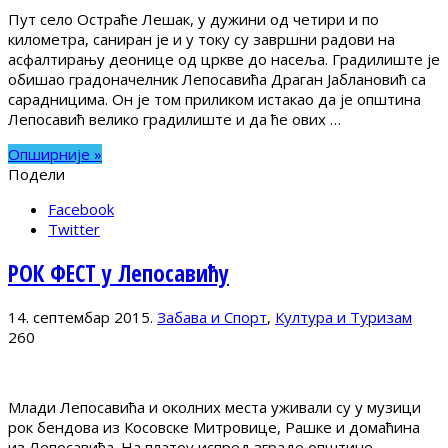
Пут село Остраће Лешак, у дужини од четири и по
километра, саниран је и у току су завршни радови на
асфалтирању деонице од цркве до насеља. Градилиште је
обишао градоначелник Лепосавића Драган Јаблановић са
сарадницима. Он је том приликом истакао да је општина
Лепосавић велико градилиште и да ће ових …
Опширније »
Подели
Facebook
Twitter
РОК ФЕСТ у Лепосавићу
14. септембар 2015.
Забава и Спорт
,
Култура и Туризам
260
Млади Лепосавића и околних места уживали су у музици
рок бендова из Косовске Митровице, Рашке и домаћина
из Лепосавића. На платоу испред зграде општине