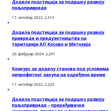
Додела подстицаја за подршку развоју
пољопривреде
17. октобар 2022.
2,313
Додела подстицаја за подршку развоју
привреде и предузетништва на
територији АП Косово и Метохија
20. фебруар 2024.
2,231
Конкурс за доделу станова под условима
непрофитног закупа на одређено време
17. октобар 2022.
2,223
Додела подстицаја за подршку развоју
пољопривреде – прерађивачке
индустрије, привреде и предузетништва