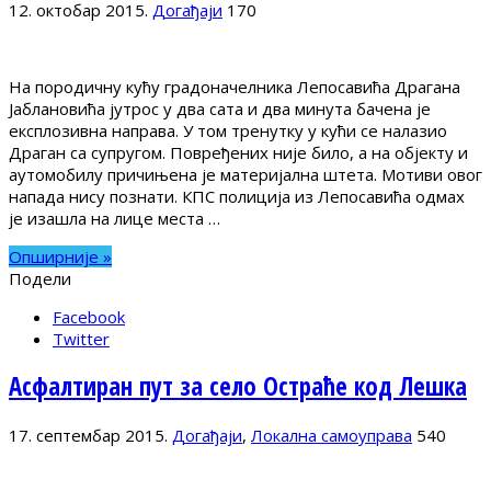
12. октобар 2015.
Догађаји
170
На породичну кућу градоначелника Лепосавића Драгана
Јаблановића јутрос у два сата и два минута бачена је
експлозивна направа. У том тренутку у кући се налазио
Драган са супругом. Повређених није било, а на објекту и
аутомобилу причињена је материјална штета. Мотиви овог
напада нису познати. КПС полиција из Лепосавића одмах
је изашла на лице места …
Опширније »
Подели
Facebook
Twitter
Асфалтиран пут за село Остраће код Лешка
17. септембар 2015.
Догађаји
,
Локална самоуправа
540