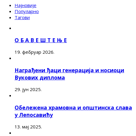
Најновије
Популарно
Тагови
О Б А В Е Ш Т Е Њ Е
19. фебруар 2026.
Награђени ђаци генерација и носиоци
Вукових диплома
29. јун 2025.
Обележена храмовна и општинска слава
у Лепосавићу
13. мај 2025.