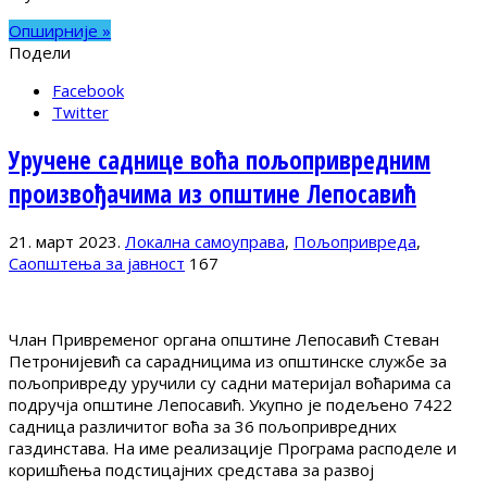
Опширније »
Подели
Facebook
Twitter
Уручене саднице воћа пољопривредним
произвођачима из општине Лепосавић
21. март 2023.
Локална самоуправа
,
Пољопривреда
,
Саопштења за јавност
167
Члан Привременог органа општине Лепосавић Стеван
Петронијевић са сарадницима из општинске службе за
пољопривреду уручили су садни материјал воћарима са
подручја општине Лепосавић. Укупно је подељено 7422
садница различитог воћа за 36 пољопривредних
газдинстава. На име реализације Програма расподеле и
коришћења подстицајних средстава за развој