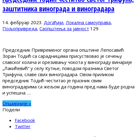
заштитника винограда и виноградара
14. фебруар 2023.
Догађаји
,
Локална самоуправа
,
Пољопривреда
,
Саопштења за јавност
129
Председник Привременог органа општине Лепосавић
Зоран Тодић са сарадницима присуствовао је сечењу
славског колача и орезивању чокота у винограду винарије
„Лакићевић“ у селу Кутње, поводом празника Светог
Трифуна, славе свих виноградара. Овом приликом
председник Тодић честитао је празник свим
виноградарима са жељом да година пред нама буде родна
и успешна. …
Опширније »
Подели
Facebook
Twitter