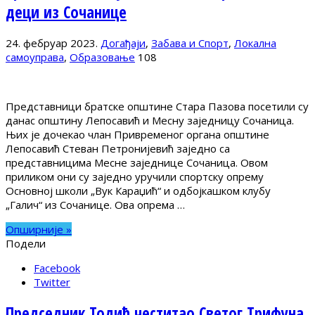
деци из Сочанице
24. фебруар 2023.
Догађаји
,
Забава и Спорт
,
Локална
самоуправа
,
Образовање
108
Представници братске општине Стара Пазова посетили су
данас општину Лепосавић и Месну заједницу Сочаница.
Њих је дочекао члан Привременог органа општине
Лепосавић Стеван Петронијевић заједно са
представницима Месне заједнице Сочаница. Овом
приликом они су заједно уручили спортску опрему
Основној школи „Вук Караџић“ и одбојкашком клубу
„Галич“ из Сочанице. Ова опрема …
Опширније »
Подели
Facebook
Twitter
Председник Тодић честитао Светог Трифуна,