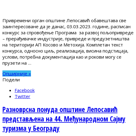
Привремени орган општине Лепосавић обавештава све
заинтересоване да је данас, 03.03.2023. године, расписан
конкурс за спровођење Програма за развој пољопривреде
– прерађивачке индустрије, привреде и предузетништва
на територији АП Косово и Метохија. Комплетан текст
конкурса, односно циљ, реализација, висина подстицаја,
услови, потребна документација као и рокови могу се
прузети на …
Опширније »
Подели
Facebook
Twitter
Разноврсна понуда општине Лепосавић
представљена на 44. Међународном Сајму
туризма у Београду