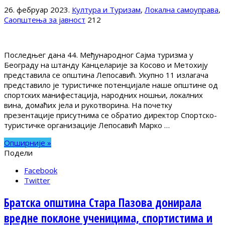
26. фебруар 2023.
Култура и Туризам
,
Локална самоуправа
,
Саопштења за јавност
212
Последњег дана 44. Међународног Сајма туризма у
Београду на штанду Канцеларије за Косово и Метохију
представила се општина Лепосавић. Укупно 11 излагача
представило је туристичке потенцијале наше општине од
спортских манифестација, народних ношњи, локалних
вина, домаћих јела и рукотворина. На почетку
презентације присутнима се обратио директор Спортско-
туристичке организације Лепосавић Марко …
Опширније »
Подели
Facebook
Twitter
Братска општина Стара Пазова донирала
вредне поклоне ученицима, спортистима и