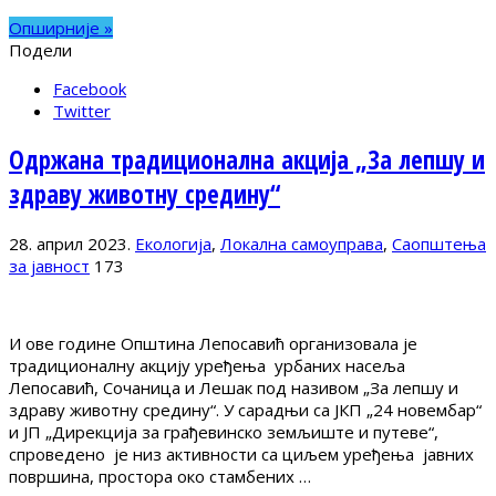
Опширније »
Подели
Facebook
Twitter
Одржана традиционална акција „За лепшу и
здраву животну средину“
28. април 2023.
Екологија
,
Локална самоуправа
,
Саопштења
за јавност
173
И ове године Општина Лепосавић организовала је
традиционалну акцију уређења урбаних насеља
Лепосавић, Сочаница и Лешак под називом „За лепшу и
здраву животну средину“. У сарадњи са ЈКП „24 новембар“
и ЈП „Дирекција за грађевинско земљиште и путеве“,
спроведено је низ активности са циљем уређења јавних
површина, простора око стамбених …