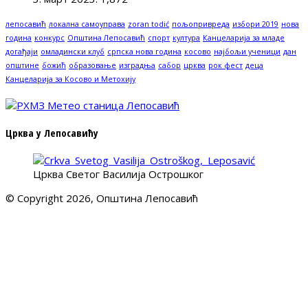
лепосавић
локална самоуправа
zoran todić
пољопривреда
избори 2019
нова
година
конкурс
Општина Лепосавић
спорт
култура
Канцеларија за младе
догађаји
омладински клуб
српска нова година
косово
најбољи ученици
дан
општине
божић
образовање
изградња
сабор
црква
рок фест
деца
Канцеларија за Косово и Метохију
Црква у Лепосавићу
Црква Светог Василија Острошког
© Copyright 2026, Општина Лепосавић