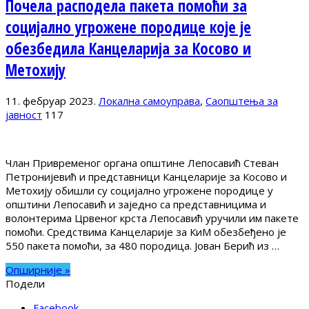
Почела расподела пакета помоћи за
социјално угрожене породице које је
обезбедила Канцеларија за Косово и
Метохију
11. фебруар 2023.
Локална самоуправа
,
Саопштења за
јавност
117
Члан Привременог органа општине Лепосавић Стеван
Петронијевић и представници Канцеларије за Косово и
Метохију обишли су социјално угрожене породице у
општини Лепосавић и заједно са представницима и
волонтерима Црвеног крста Лепосавић уручили им пакете
помоћи. Средствима Канцеларије за КиМ обезбеђено је
550 пакета помоћи, за 480 породица. Јован Берић из …
Опширније »
Подели
Facebook