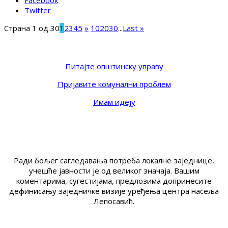
Facebook
Twitter
Страна 1 од 30
1
2
3
4
5
»
10
20
30
...
Last »
Питајте општинску управу
Пријавите комунални проблем
Имам идеју
Ради бољег сагледавања потреба локалне заједнице,
учешће јавности је од великог значаја. Вашим
коментарима, сугестијама, предлозима допринесите
дефинисању заједничке визије уређења центра насеља
Лепосавић.