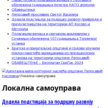
обележена годишњица почетка НАТО агресије
Обавештење
Лепосавић прославио Светог Василија
Додела подстицаја за подршку развоју привреде и
предузетништва на територији АП Косово и
Метохија
Полагањем венаца и свечаном академијом у
Сочаници обележена 107.годишњица Топличког
устанка
Братске и пријатељске општине и грдови уручили
поклон пакетиће малишанима из предшколских
установа на територији општине Лепосавић
ОБАВЕШТЕЊЕ – Бесплатан СкиПас 2024
Насловна
/
Локална самоуправа
Локална самоуправа
Додела подстицаја за подршку развоју