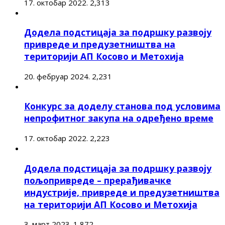
17. октобар 2022.
2,313
Додела подстицаја за подршку развоју
привреде и предузетништва на
територији АП Косово и Метохија
20. фебруар 2024.
2,231
Конкурс за доделу станова под условима
непрофитног закупа на одређено време
17. октобар 2022.
2,223
Додела подстицаја за подршку развоју
пољопривреде – прерађивачке
индустрије, привреде и предузетништва
на територији АП Косово и Метохија
3. март 2023.
1,872