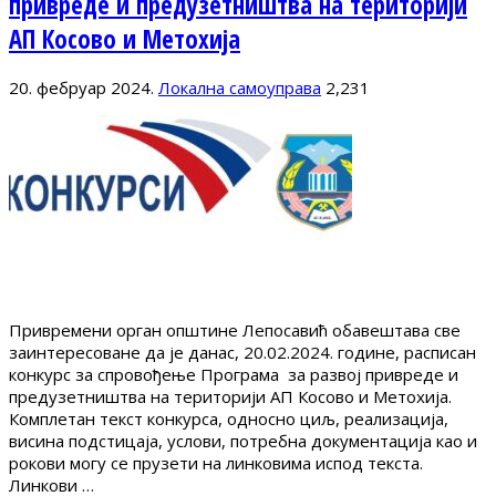
привреде и предузетништва на територији
АП Косово и Метохија
20. фебруар 2024.
Локална самоуправа
2,231
Привремени орган општине Лепосавић обавештава све
заинтересоване да је данас, 20.02.2024. године, расписан
конкурс за спровођење Програма за развој привреде и
предузетништва на територији АП Косово и Метохија.
Комплетан текст конкурса, односно циљ, реализација,
висина подстицаја, услови, потребна документација као и
рокови могу се прузети на линковима испод текста.
Линкови …