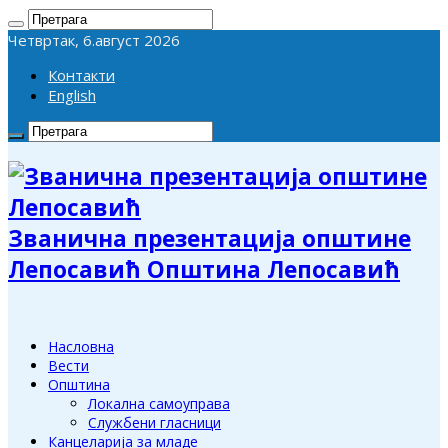
Четвртак, 6.август 2026
Контакти
English
Званична презентација општине
Лепосавић Општина Лепосавић
Насловна
Вести
Општина
Локална самоуправа
Службени гласници
Канцеларија за младе