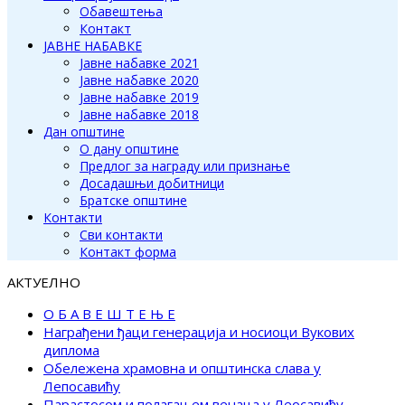
Обавештења
Контакт
ЈАВНЕ НАБАВКЕ
Јавне набавке 2021
Јавне набавке 2020
Јавне набавке 2019
Јавне набавке 2018
Дан општине
О дану општине
Предлог за награду или признање
Досадашњи добитници
Братске општине
Контакти
Сви контакти
Контакт форма
АКТУЕЛНО
О Б А В Е Ш Т Е Њ Е
Награђени ђаци генерација и носиоци Вукових
диплома
Обележена храмовна и општинска слава у
Лепосавићу
Парастосом и полагањем венаца у Леосавићу