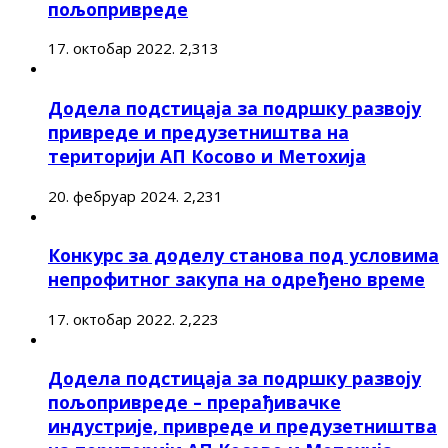
пољопривреде
17. октобар 2022.
2,313
Додела подстицаја за подршку развоју
привреде и предузетништва на
територији АП Косово и Метохија
20. фебруар 2024.
2,231
Конкурс за доделу станова под условима
непрофитног закупа на одређено време
17. октобар 2022.
2,223
Додела подстицаја за подршку развоју
пољопривреде – прерађивачке
индустрије, привреде и предузетништва