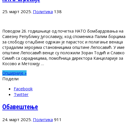
25. март 2025.
Политика
138
Поводом 26. годишњице од почетка НАТО бомбардовања на
Савезну Републику Југославију, код споменика Палим борцима
за слободу отаџбине одржан је парастос и полагање венаца
страдалим херојима становницима општине Лепосавић. У име
општине Лепосавић венце су положили Зоран Тодић и Славко
Симић са сарадницима, помоћница директора Канцеларије за
Косово и Метохију …
Опширније »
Подели
Facebook
Twitter
Обавештење
24. март 2025.
Политика
911