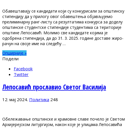
Обавештавају се кандидати који су конкурисали за општинску
стипендију да у прилогу овог обавештења објављујемо
прелиминарну ранг-листу са резултатима конкурса за доделу
општинске студентске стипендије студентима са територије
општине Лепосавић. Молимо све кандидате којима је
одобрена стипендија, да до 31. 3. 2025. године доставе жиро-
рачун на своје име на следећу …
Опширније »
Подели
Facebook
Twitter
Лепосавић прославио Светог Василија
12. мај 2024.
Политика
248
Обележавање општинске и храмовне славе почело је Светом
Архијерејском литургијом, након које је улицама Лепосавића