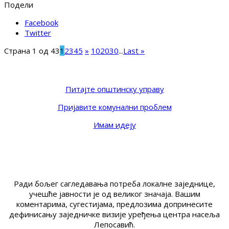
Подели
Facebook
Twitter
Страна 1 од 43
1
2
3
4
5
»
10
20
30
...
Last »
Питајте општинску управу
Пријавите комунални проблем
Имам идеју
Ради бољег сагледавања потреба локалне заједнице,
учешће јавности је од великог значаја. Вашим
коментарима, сугестијама, предлозима допринесите
дефинисању заједничке визије уређења центра насеља
Лепосавић.