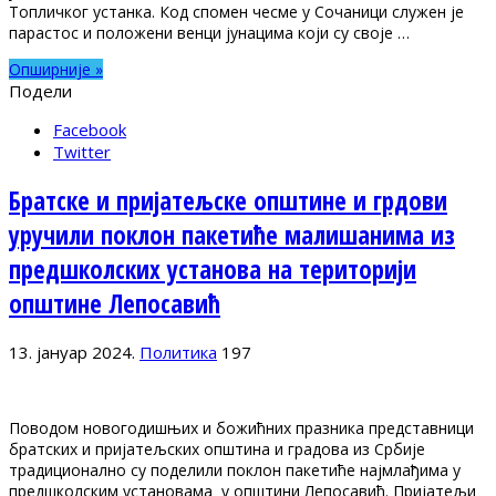
Топличког устанка. Код спомен чесме у Сочаници служен је
парастос и положени венци јунацима који су своје …
Опширније »
Подели
Facebook
Twitter
Братске и пријатељске општине и грдови
уручили поклон пакетиће малишанима из
предшколских установа на територији
општине Лепосавић
13. јануар 2024.
Политика
197
Поводом новогодишњих и божићних празника представници
братских и пријатељских општина и градова из Србије
традиционално су поделили поклон пакетиће најмлађима у
предшколским установама у општини Лепосавић. Пријатељи