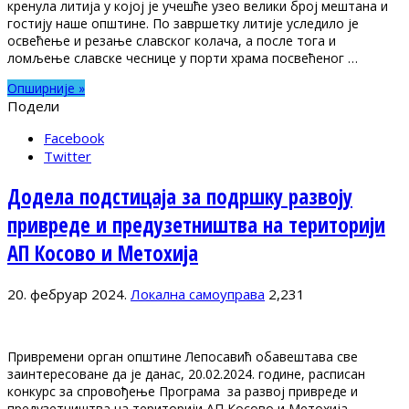
кренула литија у којој је учешће узео велики број мештана и
гостију наше општине. По завршетку литије уследило је
освећење и резање славског колача, а после тога и
ломљење славске чеснице у порти храма посвећеног …
Опширније »
Подели
Facebook
Twitter
Додела подстицаја за подршку развоју
привреде и предузетништва на територији
АП Косово и Метохија
20. фебруар 2024.
Локална самоуправа
2,231
Привремени орган општине Лепосавић обавештава све
заинтересоване да је данас, 20.02.2024. године, расписан
конкурс за спровођење Програма за развој привреде и
предузетништва на територији АП Косово и Метохија.