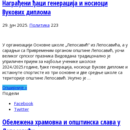
Награђени ђаци генерација и носиоци
Вукових диплома
29. јун 2025.
Политика
223
У организацији Основне школе „Лепосавић“ из Лепосавића, а у
сарадњи са Привременим органом општине Лепосавић, уочи
великог српског празника Видовдана традицонално је
уприличен пријем за најбоље ученике школске
2024./2025.године, ђаке генерација, носиоце Вукове дипломе и
истакнуте спортисте из три основне и две средње школе са
територије општине Лепосавић. Укупно је …
Опширније »
Подели
Facebook
Twitter
Обележена храмовна и општинска слава у