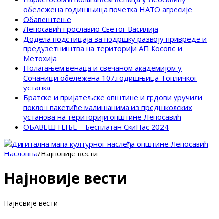
обележена годишњица почетка НАТО агресије
Обавештење
Лепосавић прославио Светог Василија
Додела подстицаја за подршку развоју привреде и
предузетништва на територији АП Косово и
Метохија
Полагањем венаца и свечаном академијом у
Сочаници обележена 107.годишњица Топличког
устанка
Братске и пријатељске општине и грдови уручили
поклон пакетиће малишанима из предшколских
установа на територији општине Лепосавић
ОБАВЕШТЕЊЕ – Бесплатан СкиПас 2024
Насловна
/
Најновије вести
Најновије вести
Најновије вести