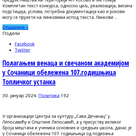
Комплетан текст конкурса, односно циљ, реализација, висина
подстицаја, услови, потребна документација као и рокови
могу се прузети на линковима испод текста. Линкови …
Опширније »
Подели
Facebook
Twitter
Полагањем венаца и свечаном академијом
у Сочаници обележена 107.годишњица
Топличког устанка
30. јануар 2024.
Политика
192
У организацији Центра за културу „Сава Дечанац“ у
Лепосавићу и Општине Лепосавић, а у присуству великог
броја мештана и ученика основних и средњих школа, данас је
у Сочаници обележена 107. годишњица од подизања