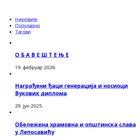
Најновије
Популарно
Тагови
О Б А В Е Ш Т Е Њ Е
19. фебруар 2026.
Награђени ђаци генерација и носиоци
Вукових диплома
29. јун 2025.
Обележена храмовна и општинска слава
у Лепосавићу