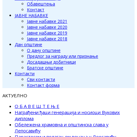
Обавештења
Контакт
ЈАВНЕ НАБАВКЕ
Јавне набавке 2021
Јавне набавке 2020
Јавне набавке 2019
Јавне набавке 2018
Дан општине
О дану општине
Предлог за награду или признање
Досадашњи добитници
Братске општине
Контакти
Сви контакти
Контакт форма
АКТУЕЛНО
О Б А В Е Ш Т Е Њ Е
Награђени ђаци генерација и носиоци Вукових
диплома
Обележена храмовна и општинска слава у
Лепосавићу
Парастосом и полагањем венаца у Леосавићу