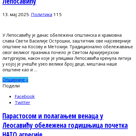
Лепосавићу
13. мај 2025.
Политика
115
У Лепосавићу је данас обележена општинска и храмовна
слава Свети Василије Острошки, заштитник ове најсеверније
општине на Косову и Метохији. Традиционално обележавање
овог великог празника почело је Светом Архијерејском
литургијом, након које је улицама Лепосавића кренула литија
у којој је учешће узео велики број деце, мештана наше
општине као и …
Опширније »
Подели
Facebook
Twitter
Парастосом и полагањем венаца у
Леосавићу обележена годишњица почетка
НАТО агресије