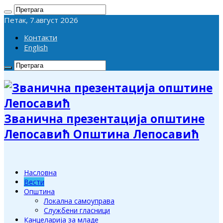
Петак, 7.август 2026
Контакти
English
Званична презентација општине
Лепосавић Општина Лепосавић
Насловна
Вести
Општина
Локална самоуправа
Службени гласници
Канцеларија за младе