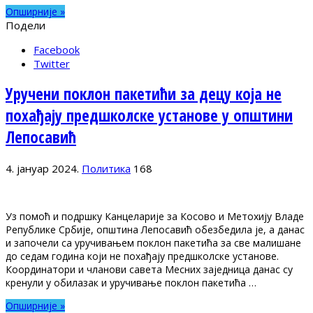
Опширније »
Подели
Facebook
Twitter
Уручени поклон пакетићи за децу која не
похађају предшколске установе у општини
Лепосавић
4. јануар 2024.
Политика
168
Уз помоћ и подршку Канцеларије за Косово и Метохију Владе
Републике Србије, општина Лепосавић обезбедила је, а данас
и започели са уручивањем поклон пакетића за све малишане
до седам година који не похађају предшколске установе.
Координатори и чланови савета Месних заједница данас су
кренули у обилазак и уручивање поклон пакетића …
Опширније »