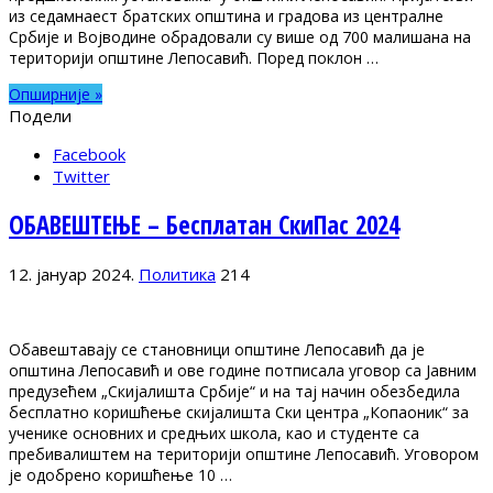
из седамнаест братских општина и градова из централне
Србије и Војводине обрадовали су више од 700 малишана на
територији општине Лепосавић. Поред поклон …
Опширније »
Подели
Facebook
Twitter
ОБАВЕШТЕЊЕ – Бесплатан СкиПас 2024
12. јануар 2024.
Политика
214
Обавештавају се становници општине Лепосавић да је
општина Лепосавић и ове године потписала уговор са Јавним
предузећем „Скијалишта Србије“ и на тај начин обезбедила
бесплатно коришћење скијалишта Ски центра „Копаоник“ за
ученике основних и средњих школа, као и студенте са
пребивалиштем на територији општине Лепосавић. Уговором
је одобрено коришћење 10 …