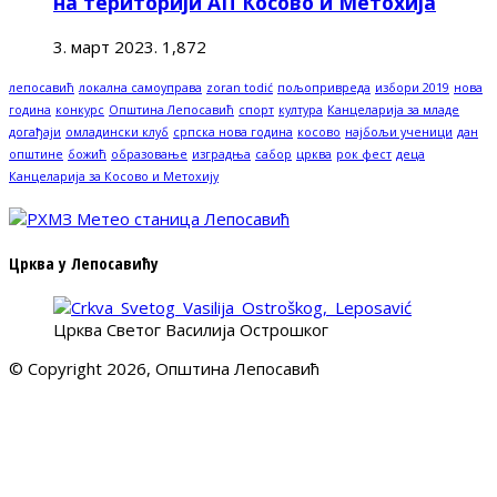
на територији АП Косово и Метохија
3. март 2023.
1,872
лепосавић
локална самоуправа
zoran todić
пољопривреда
избори 2019
нова
година
конкурс
Општина Лепосавић
спорт
култура
Канцеларија за младе
догађаји
омладински клуб
српска нова година
косово
најбољи ученици
дан
општине
божић
образовање
изградња
сабор
црква
рок фест
деца
Канцеларија за Косово и Метохију
Црква у Лепосавићу
Црква Светог Василија Острошког
© Copyright 2026, Општина Лепосавић