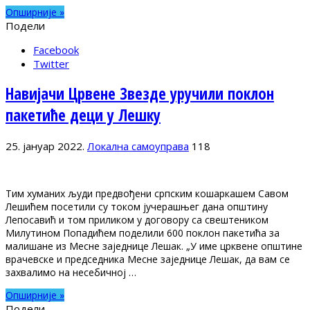
Опширније »
Подели
Facebook
Twitter
Навијачи Црвене Звезде уручили поклон
пакетиће деци у Лешку
25. јануар 2022.
Локална самоуправа
118
Тим хуманих људи предвођени српским кошаркашем Савом
Лешићем посетили су током јучерашњег дана општину
Лепосавић и том приликом у договору са свештеником
Милутином Попадићем поделили 600 поклон пакетића за
малишане из Месне заједнице Лешак. „У име црквене општине
врачевске и председника Месне заједнице Лешак, да вам се
захвалимо на несебичној …
Опширније »
Подели