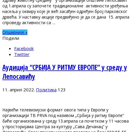
здраву животну средину“ у организацији општине Лепосавић
од 1.априла су започете традиционалне активности уређења
насеља у оквиру које је већ засађен одређен број парковског
дрвећа. У наставку акције предвиђено је да се дана 15. априла
спроведу активности са …
Опширније »
Подели
Facebook
Twitter
Аудиција “СРБИЈА У РИТМУ ЕВРОПЕ” у среду у
Лепосавићу
11. април 2022.
Политика
123
Највећи телевизијски формат овога типа у Европи у
организацији ТВ PRVA под називом „Србија у ритму Европе“
биће организована у среду 13.априла са почетком у 11 часова
у просторијама Центра за културу „Сава Дечанац“ у