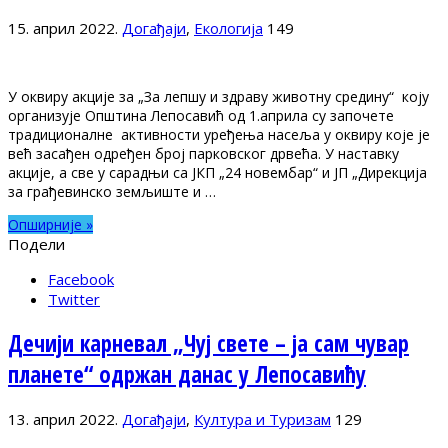
15. април 2022.
Догађаји
,
Екологија
149
У оквиру акције за „За лепшу и здраву животну средину“ коју
организује Општина Лепосавић од 1.априла су започете
традиционалне активности уређења насеља у оквиру које је
већ засађен одређен број парковског дрвећа. У наставку
акције, а све у сарадњи са ЈКП „24 новембар“ и ЈП „Дирекција
за грађевинско земљиште и …
Опширније »
Подели
Facebook
Twitter
Дечији карневал „Чуј свете – ја сам чувар
планете“ одржан данас у Лепосавићу
13. април 2022.
Догађаји
,
Култура и Туризам
129