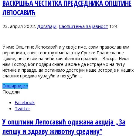
ВАСКРШЊА ЧЕСТИТКА ПРЕДСЕДНИКА ОПШТИНЕ
ЛЕПОСАВИЋ
23. април 2022.
Догађаји
,
Саопштења за јавност
124
У име Општине Лепосавић и у своје име, свим православним
верницима, свештенству и монаштву Српске Православне
Цркве, честитам највећи хришћански празник – Васкрс. Нека
нам Господ Бог подари снаге и воље да истрајемо на путу
истине и правде, да останемо достојни наше историје и наших
славних предака чувајући и негујући …
Опширније »
Подели
Facebook
Twitter
У општини Лепосавић одржана акција „За
лепшу и здраву животну средину“