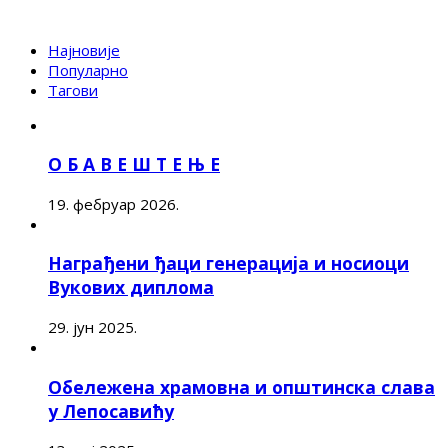
Најновије
Популарно
Тагови
О Б А В Е Ш Т Е Њ Е
19. фебруар 2026.
Награђени ђаци генерација и носиоци
Вукових диплома
29. јун 2025.
Обележена храмовна и општинска слава
у Лепосавићу