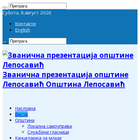
Субота, 8.август 2026
Контакти
English
Званична презентација општине
Лепосавић Општина Лепосавић
Насловна
Вести
Општина
Локална самоуправа
Службени гласници
Канцеларија за младе