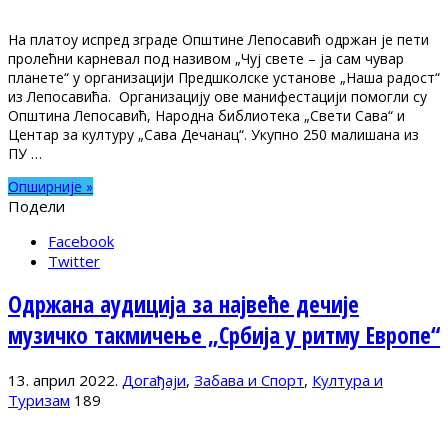
На платоу испред зграде Општине Лепосавић одржан је пети
пролећни карневал под називом „Чуј свете – ја сам чувар
планете“ у организацији Предшколске установе „Наша радост“
из Лепосавића. Организацију ове манифестацији помогли су
Општина Лепосавић, Народна библиотека „Свети Сава“ и
Центар за културу „Сава Дечанац“. Укупно 250 малишана из
ПУ …
Опширније »
Подели
Facebook
Twitter
Одржана аудиција за највеће дечије
музичко такмичење „Србија у ритму Европе“
13. април 2022.
Догађаји
,
Забава и Спорт
,
Култура и
Туризам
189