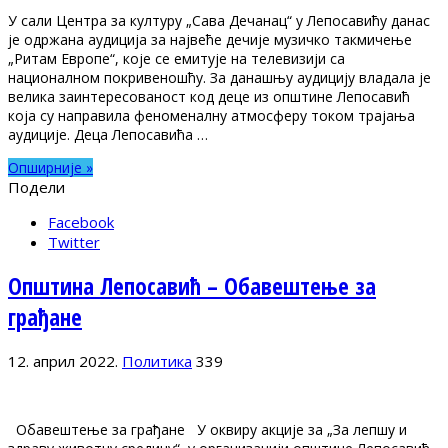
У сали Центра за културу „Сава Дечанац“ у Лепосавићу данас
је одржана аудиција за највеће дечије музичко такмичење
„Ритам Европе“, које се емитује на телевизији са
националном покривеношћу. За данашњу аудицију владала је
велика заинтересованост код деце из општине Лепосавић
која су направила феноменалну атмосферу током трајања
аудиције. Деца Лепосавића …
Опширније »
Подели
Facebook
Twitter
Општина Лепосавић – Oбавештење за
грађане
12. април 2022.
Политика
339
Обавештење за грађане У оквиру акције за „За лепшу и