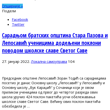
Опширније »
Подели
Facebook
Twitter
Сарадњом братских општина Стара Пазова и
Лепосавић ученицима додељени поклони
поводом школске славе Светог Саве
27. јануар 2022.
Локална самоуправа
104
Председник општине Лепосавић Зоран Тодић са сарадницима
посетио је данас Основну школу „Лепосавић“ у Лепосавићу и
Основну школу „Вук Караџић“ у Сочаници који је овом
приликом ученицима од првог до четвртог разреда ових
школа уручио 424 поклон пакетића уочи обележавања
школске славе Светог Саве. Већину ових поклон пакетића
обезбедила је …