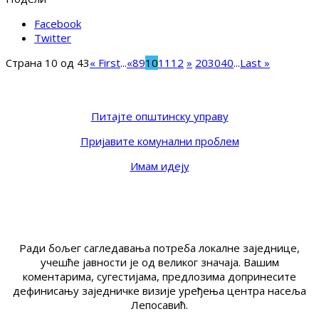
Facebook
Twitter
Страна 10 од 43
« First
...
«
8
9
10
11
12
»
20
30
40
...
Last »
Питајте општинску управу
Пријавите комунални проблем
Имам идеју
Ради бољег сагледавања потреба локалне заједнице,
учешће јавности је од великог значаја. Вашим
коментарима, сугестијама, предлозима допринесите
дефинисању заједничке визије уређења центра насеља
Лепосавић.