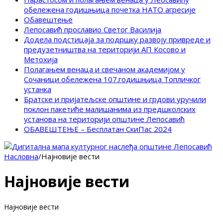
обележена годишњица почетка НАТО агресије
Обавештење
Лепосавић прославио Светог Василија
Додела подстицаја за подршку развоју привреде и
предузетништва на територији АП Косово и
Метохија
Полагањем венаца и свечаном академијом у
Сочаници обележена 107.годишњица Топличког
устанка
Братске и пријатељске општине и грдови уручили
поклон пакетиће малишанима из предшколских
установа на територији општине Лепосавић
ОБАВЕШТЕЊЕ – Бесплатан СкиПас 2024
Насловна
/
Најновије вести
Најновије вести
Најновије вести