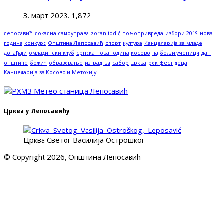
3. март 2023.
1,872
лепосавић
локална самоуправа
zoran todić
пољопривреда
избори 2019
нова
година
конкурс
Општина Лепосавић
спорт
култура
Канцеларија за младе
догађаји
омладински клуб
српска нова година
косово
најбољи ученици
дан
општине
божић
образовање
изградња
сабор
црква
рок фест
деца
Канцеларија за Косово и Метохију
Црква у Лепосавићу
Црква Светог Василија Острошког
© Copyright 2026, Општина Лепосавић