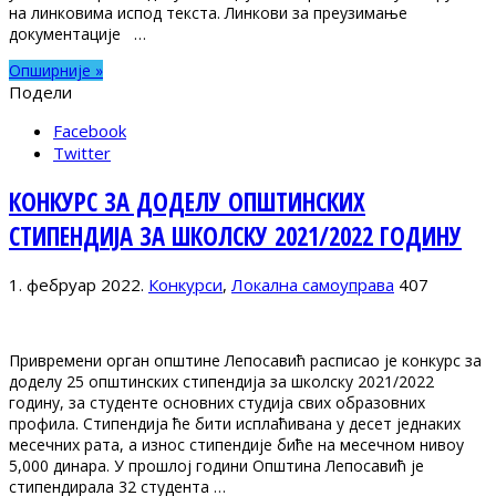
на линковима испод текста. Линкови за преузимање
документације …
Опширније »
Подели
Facebook
Twitter
КОНКУРС ЗА ДОДЕЛУ ОПШТИНСКИХ
СТИПЕНДИЈА ЗА ШКОЛСКУ 2021/2022 ГОДИНУ
1. фебруар 2022.
Конкурси
,
Локална самоуправа
407
Привремени орган општине Лепосавић расписао је конкурс за
доделу 25 општинских стипендија за школску 2021/2022
годину, за студенте основних студија свих образовних
профила. Стипендија ће бити исплаћивана у десет једнаких
месечних рата, а износ стипендије биће на месечном нивоу
5,000 динара. У прошлој години Општина Лепосавић је
стипендирала 32 студента …