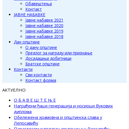
Обавештења
Контакт
ЈАВНЕ НАБАВКЕ
Јавне набавке 2021
Јавне набавке 2020
Јавне набавке 2019
Јавне набавке 2018
Дан општине
О дану општине
Предлог за награду или признање
Досадашњи добитници
Братске општине
Контакти
Сви контакти
Контакт форма
АКТУЕЛНО
О Б А В Е Ш Т Е Њ Е
Награђени ђаци генерација и носиоци Вукових
диплома
Обележена храмовна и општинска слава у
Лепосавићу
Парастосом и полагањем венаца у Леосавићу