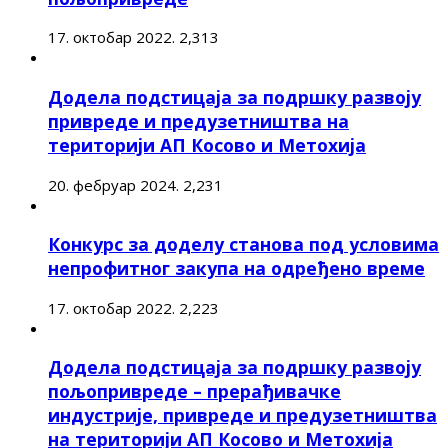
17. октобар 2022.
2,313
Додела подстицаја за подршку развоју
привреде и предузетништва на
територији АП Косово и Метохија
20. фебруар 2024.
2,231
Конкурс за доделу станова под условима
непрофитног закупа на одређено време
17. октобар 2022.
2,223
Додела подстицаја за подршку развоју
пољопривреде – прерађивачке
индустрије, привреде и предузетништва
на територији АП Косово и Метохија