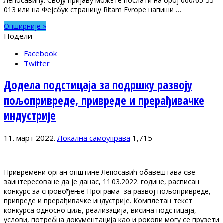
Лепосавићу. Своју пријаву можете послати на број 060/65-55-
013 или на Фејсбук страницу Ritam Evrope напиши …
Опширније »
Подели
Facebook
Twitter
Додела подстицаја за подршку развоју
пољопривреде, привреде и прерађивачке
индустрије
11. март 2022.
Локална самоуправа
1,715
Привремени орган општине Лепосавић обавештава све
заинтересоване да је данас, 11.03.2022. године, расписан
конкурс за спровођење Програма за развој пољопривреде,
привреде и прерађивачке индустрије. Комплетан текст
конкурса односно циљ, реализација, висина подстицаја,
услови, потребна документација као и рокови могу се прузети