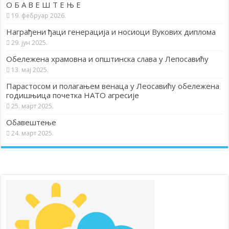
О Б А В Е Ш Т Е Њ Е
19. фебруар 2026.
Награђени ђаци генерација и носиоци Вукових диплома
29. јун 2025.
Обележена храмовна и општинска слава у Лепосавићу
13. мај 2025.
Парастосом и полагањем венаца у Леосавићу обележена
годишњица почетка НАТО агресије
25. март 2025.
Обавештење
24. март 2025.