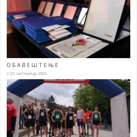
О Б А В Е Ш Т Е Њ Е
20. септембар 2023.