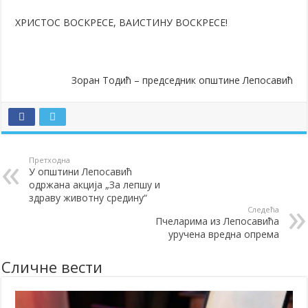
ХРИСТОС ВОСКРЕСЕ, ВАИСТИНУ ВОСКРЕСЕ!
Зоран Тодић – председник општине Лепосавић
Претходна
У општини Лепосавић
одржана акција „За лепшу и
здраву животну средину“
Следећа
Пчеларима из Лепосавића
уручена вредна опрема
Сличне вести