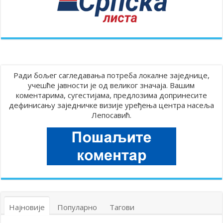
Ради бољег сагледавања потреба локалне заједнице,
учешће јавности је од великог значаја. Вашим
коментарима, сугестијама, предлозима допринесите
дефинисању заједничке визије уређења центра насеља
Лепосавић.
Најновије
Популарно
Тагови