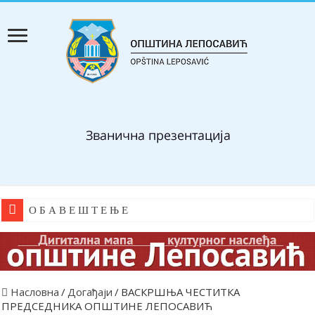
О Б А В Е Ш Т Е Њ Е
Насловна
/
Догађаји
/
ВАСКРШЊА ЧЕСТИТКА
ПРЕДСЕДНИКА ОПШТИНЕ ЛЕПОСАВИЋ