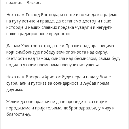
празник – Васкрс.
Нека нам Господ Бог подари снаге и воље да истрајемо
на путу истине и правде, да останемо достојни наше
историје и наших славних предака чувајући и негујући
наше традиционалне вредности.
Да нам Христово страдање и Празник над празницима
који симболизује победу вечног живота над смрћу,
светлости над тамом, смисла над бесмислом, свима буду
водиља у овим временима препуних искушења.
Нека нам Васкрсли Христос буде вера и нада у боље
сутра, али и путоказ за солидарност и љубав према
другима.
Желим да ове празничне дане проведете са својим
породицама и пријатељима, доброг здравља, у миру и
благостању.