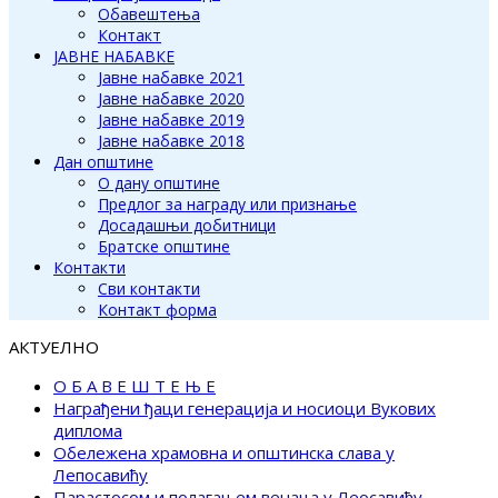
Обавештења
Контакт
ЈАВНЕ НАБАВКЕ
Јавне набавке 2021
Јавне набавке 2020
Јавне набавке 2019
Јавне набавке 2018
Дан општине
О дану општине
Предлог за награду или признање
Досадашњи добитници
Братске општине
Контакти
Сви контакти
Контакт форма
АКТУЕЛНО
О Б А В Е Ш Т Е Њ Е
Награђени ђаци генерација и носиоци Вукових
диплома
Обележена храмовна и општинска слава у
Лепосавићу
Парастосом и полагањем венаца у Леосавићу