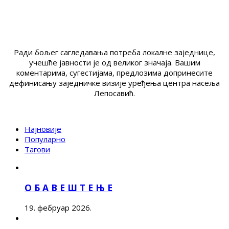
Ради бољег сагледавања потреба локалне заједнице,
учешће јавности је од великог значаја. Вашим
коментарима, сугестијама, предлозима допринесите
дефинисању заједничке визије уређења центра насеља
Лепосавић.
Најновије
Популарно
Тагови
О Б А В Е Ш Т Е Њ Е
19. фебруар 2026.