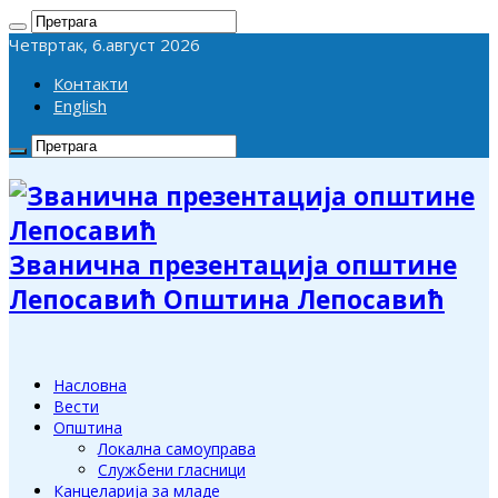
Четвртак, 6.август 2026
Контакти
English
Званична презентација општине
Лепосавић Општина Лепосавић
Насловна
Вести
Општина
Локална самоуправа
Службени гласници
Канцеларија за младе