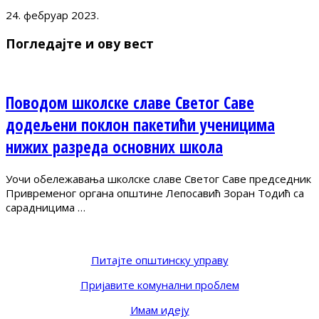
24. фебруар 2023.
Погледајте и ову вест
Поводом школске славе Светог Саве
додељени поклон пакетићи ученицима
нижих разреда основних школа
Уочи обележавања школске славе Светог Саве председник
Привременог органа општине Лепосавић Зоран Тодић са
сарадницима …
Питајте општинску управу
Пријавите комунални проблем
Имам идеју