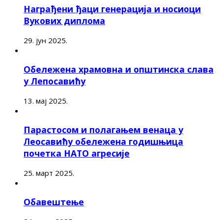
Награђени ђаци генерација и носиоци
Вукових диплома
29. јун 2025.
Обележена храмовна и општинска слава
у Лепосавићу
13. мај 2025.
Парастосом и полагањем венаца у
Леосавићу обележена годишњица
почетка НАТО агресије
25. март 2025.
Обавештење