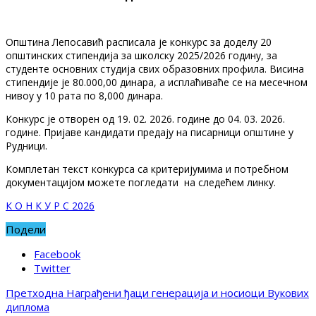
Општина Лепосавић расписала је конкурс за доделу 20
општинских стипендија за школску 2025/2026 годину, за
студенте основних студија свих образовних профила. Висина
стипендије је 80.000,00 динара, а исплаћиваће се на месечном
нивоу у 10 рата по 8,000 динара.
Конкурс је отворен од 19. 02. 2026. године до 04. 03. 2026.
године. Пријаве кандидати предају на писарници општине у
Рудници.
Комплетан текст конкурса са критеријумима и потребном
документацијом можете погледати на следећем линку.
К О Н К У Р С 2026
Подели
Facebook
Twitter
Претходна
Награђени ђаци генерација и носиоци Вукових
диплома