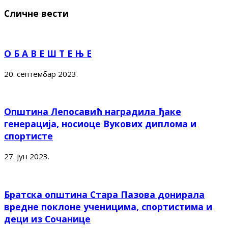
Сличне вести
О Б А В Е Ш Т Е Њ Е
20. септембар 2023.
Општина Лепосавић наградила ђаке
генерација, носиоце Вукових диплома и
спортисте
27. јун 2023.
Братска општина Стара Пазова донирала
вредне поклоне ученицима, спортистима и
деци из Сочанице