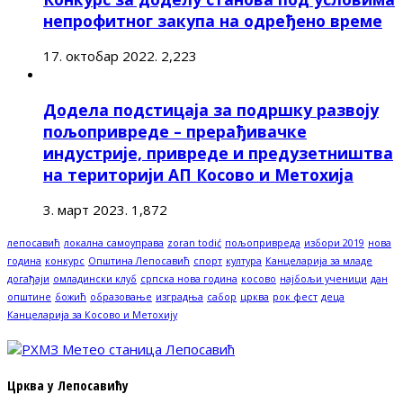
непрофитног закупа на одређено време
17. октобар 2022.
2,223
Додела подстицаја за подршку развоју
пољопривреде – прерађивачке
индустрије, привреде и предузетништва
на територији АП Косово и Метохија
3. март 2023.
1,872
лепосавић
локална самоуправа
zoran todić
пољопривреда
избори 2019
нова
година
конкурс
Општина Лепосавић
спорт
култура
Канцеларија за младе
догађаји
омладински клуб
српска нова година
косово
најбољи ученици
дан
општине
божић
образовање
изградња
сабор
црква
рок фест
деца
Канцеларија за Косово и Метохију
Црква у Лепосавићу