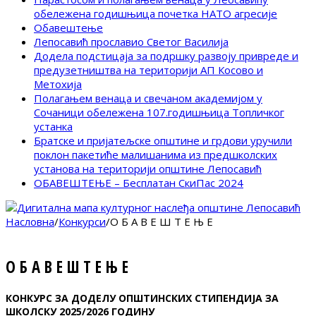
обележена годишњица почетка НАТО агресије
Обавештење
Лепосавић прославио Светог Василија
Додела подстицаја за подршку развоју привреде и
предузетништва на територији АП Косово и
Метохија
Полагањем венаца и свечаном академијом у
Сочаници обележена 107.годишњица Топличког
устанка
Братске и пријатељске општине и грдови уручили
поклон пакетиће малишанима из предшколских
установа на територији општине Лепосавић
ОБАВЕШТЕЊЕ – Бесплатан СкиПас 2024
Насловна
/
Конкурси
/
О Б А В Е Ш Т Е Њ Е
О Б А В Е Ш Т Е Њ Е
КОНКУРС ЗА ДОДЕЛУ ОПШТИНСКИХ СТИПЕНДИЈА ЗА
ШКОЛСКУ 2025
/2026
ГОДИНУ