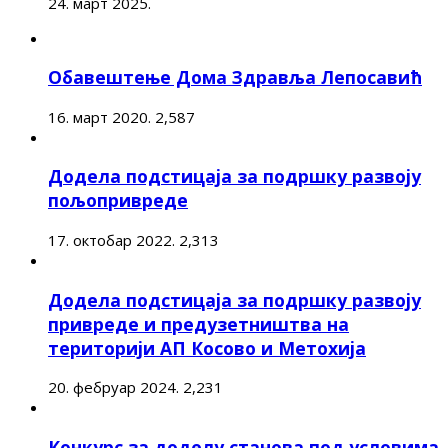
24. март 2025.
Обавештење Дома Здравља Лепосавић
16. март 2020.
2,587
Додела подстицаја за подршку развоју
пољопривреде
17. октобар 2022.
2,313
Додела подстицаја за подршку развоју
привреде и предузетништва на
територији АП Косово и Метохија
20. фебруар 2024.
2,231
Конкурс за доделу станова под условима