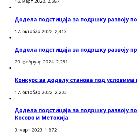
16. март 2020.
2,587
Додела подстицаја за подршку развоју 
17. октобар 2022.
2,313
Додела подстицаја за подршку развоју п
20. фебруар 2024.
2,231
Конкурс за доделу станова под условима
17. октобар 2022.
2,223
Додела подстицаја за подршку развоју п
Косово и Метохија
3. март 2023.
1,872