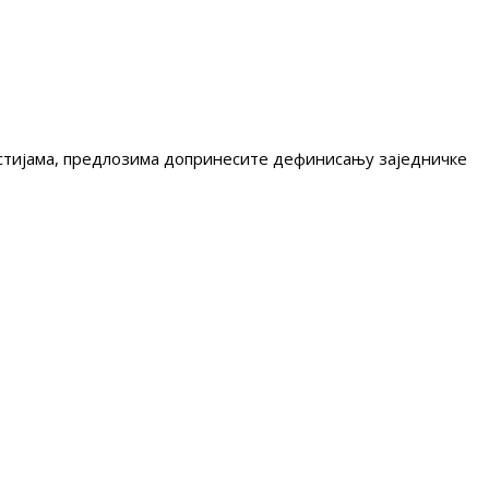
гестијама, предлозима допринесите дефинисању заједничке