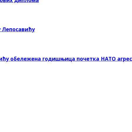
кових диплома
у Лепосавићу
вићу обележена годишњица почетка НАТО агрес