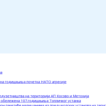
ма
ена годишњица почетка НАТО агресије
редузетништва на територији АП Косово и Метохија
 обележена 107.годишњица Топличког устанка
клон пакетиће малишанима из предшколских установа на тер