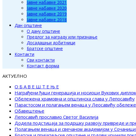
Јавне набавке 2021
Јавне набавке 2020
Јавне набавке 2019
Јавне набавке 2018
Дан општине
О дану општине
Предлог за награду или признање
Досадашњи добитници
Братске општине
Контакти
Сви контакти
Контакт форма
АКТУЕЛНО
О Б А В Е Ш Т Е Њ Е
Награђени ђаци генерација и носиоци Вукових дипло
Обележена храмовна и општинска слава у Лепосавићу
Парастосом и полагањем венаца у Леосавићу обележ
Обавештење
Лепосавић прославио Светог Василија
Додела подстицаја за подршку развоју привреде и п
Полагањем венаца и свечаном академијом у Сочаници
Братске и пријатељске општине и грдови уручили по