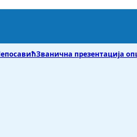
Званична презентација о