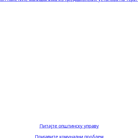
Питајте општинску управу
Пријавите комунални проблем