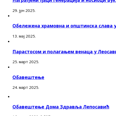
Награђени ђаци генерација и носиоци Ву
29. јун 2025.
Обележена храмовна и општинска слава 
13. мај 2025.
Парастосом и полагањем венаца у Леоса
25. март 2025.
Обавештење
24. март 2025.
Обавештење Дома Здравља Лепосавић