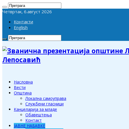
Четвртак, 6.август 2026
Контакти
English
Лепосавић
Насловна
Вести
Општина
Локална самоуправа
Службени гласници
Канцеларија за младе
Обавештења
Контакт
ЈАВНЕ НАБАВКЕ