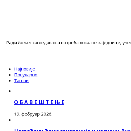
Ради бољег сагледавања потреба локалне заједнице, учеш
Најновије
Популарно
Тагови
О Б А В Е Ш Т Е Њ Е
19. фебруар 2026.