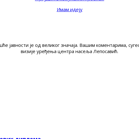
Имам идеју
ће јавности је од великог значаја. Вашим коментарима, су
визије уређења центра насеља Лепосавић.