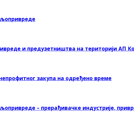
пољопривреде
ривреде и предузетништва на територији АП Ко
 непрофитног закупа на одређено време
ољопривреде – прерађивачке индустрије, прив