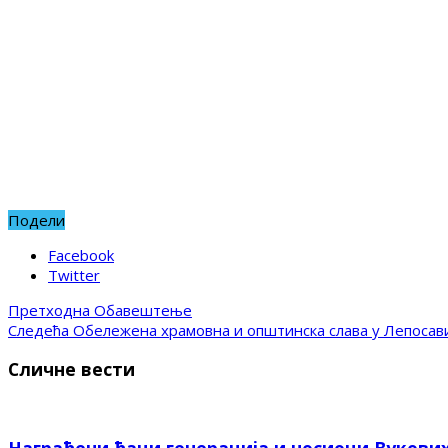
Подели
Facebook
Twitter
Претходна
Обавештење
Следећа
Обележена храмовна и општинска слава у Лепосав
Сличне вести