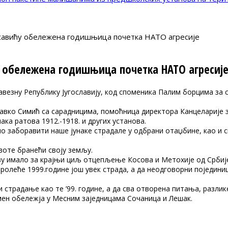
савићу обележена годишњица почетка НАТО агресије
 обележена годишњица почетка НАТО агресиј
езну Републику Југославију, код споменика Палим борцима за 
авко Симић са сарадницима, помоћница директора Канцеларије 
ка ратова 1912.-1918. и других установа.
мо заборавити наше јунаке страдале у одбрани отаџбине, као и 
ивоте бранећи своју земљу.
аву имало за крајњи циљ отцепљење Косова и Метохије од Србиј
пролеће 1999.године још увек страда, а да неодговорни појединиц
и страдање као те ’99. године, а да сва отворена питања, разли
ен обележја у Месним заједницама Сочаница и Лешак.