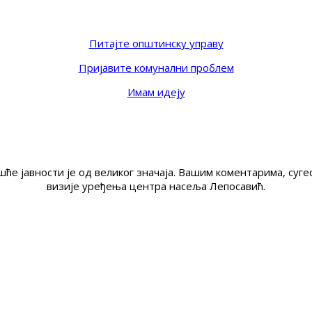
Питајте општинску управу
Пријавите комунални проблем
Имам идеју
ће јавности је од великог значаја. Вашим коментарима, су
визије уређења центра насеља Лепосавић.