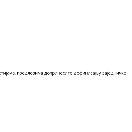
гестијама, предлозима допринесите дефинисању заједничке