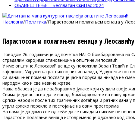
ОБАВЕШТЕЊЕ – Бесплатан СкиПас 2024
Насловна
/
Политика
/
Парастосом и полагањем венаца у Лео
Парастосом и полагањем венаца у Леосавићу
Поводом 26. годишњице од почетка НАТО бомбардовања на Сав
страдалим херојима становницима општине Лепосавић.
У име општине Лепосавић венце су положили Зоран Тодић и Сл
заједнице, Удружења ратних војних инвалида, Удружење потома
Са данашњег помена послата је јасна порука да никада не сме
народом као и све невине жртве.
Наша обавеза је да не заборавимо јунаке који су дали своје ж
Свима је данас јасно да је напад, бомбардовање на нашу држ
Српски народ и после тих трагичиних догађаја и ратних дана у 
утрли српско порекло и постојање на овим просторима.
На нама је да дамо све од себе да се никада и никоме не понов
Парастос и полагање венаца истовремено је одржано код спом