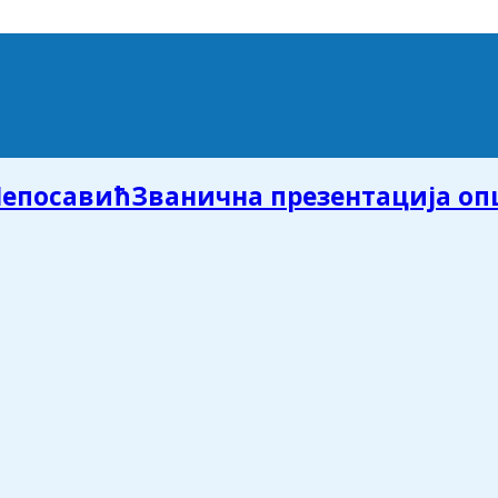
Званична презентација о