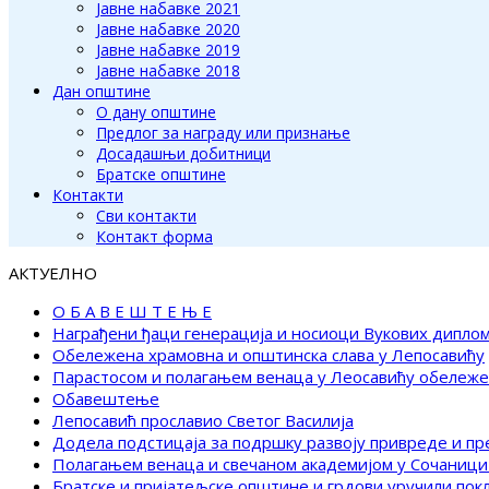
Јавне набавке 2021
Јавне набавке 2020
Јавне набавке 2019
Јавне набавке 2018
Дан општине
О дану општине
Предлог за награду или признање
Досадашњи добитници
Братске општине
Контакти
Сви контакти
Контакт форма
АКТУЕЛНО
О Б А В Е Ш Т Е Њ Е
Награђени ђаци генерација и носиоци Вукових дипло
Обележена храмовна и општинска слава у Лепосавићу
Парастосом и полагањем венаца у Леосавићу обележ
Обавештење
Лепосавић прославио Светог Василија
Додела подстицаја за подршку развоју привреде и п
Полагањем венаца и свечаном академијом у Сочаници
Братске и пријатељске општине и грдови уручили по