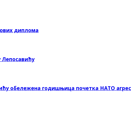
кових диплома
у Лепосавићу
вићу обележена годишњица почетка НАТО агрес