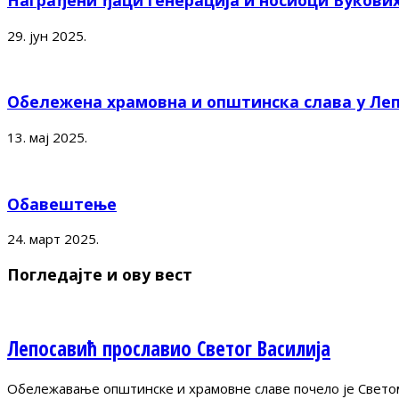
Награђени ђаци генерација и носиоци Вукови
29. јун 2025.
Обележена храмовна и општинска слава у Ле
13. мај 2025.
Обавештење
24. март 2025.
Погледајте и ову вест
Лепосавић прославио Светог Василија
Обележавање општинске и храмовне славе почело је Светом 