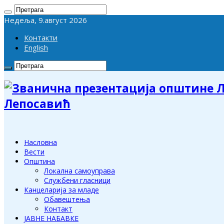
Недеља, 9.август 2026
Контакти
English
Лепосавић
Насловна
Вести
Општина
Локална самоуправа
Службени гласници
Канцеларија за младе
Обавештења
Контакт
ЈАВНЕ НАБАВКЕ