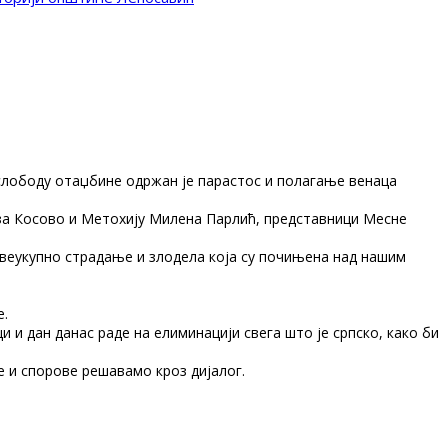
е
слободу отаџбине одржан је парастос и полагање венаца
за Косово и Метохију Милена Парлић, представници Месне
свеукупно страдање и злодела која су почињена над нашим
е.
и и дан данас раде нa елиминацији свега што је српско, како би
ке и спорове решавамо кроз дијалог.