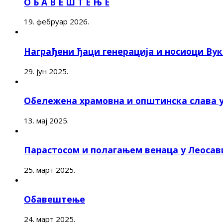
О Б А В Е Ш Т Е Њ Е
19. фебруар 2026.
Награђени ђаци генерација и носиоци Ву
29. јун 2025.
Обележена храмовна и општинска слава 
13. мај 2025.
Парастосом и полагањем венаца у Леоса
25. март 2025.
Обавештење
24. март 2025.