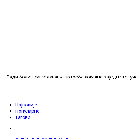
Ради бољег сагледавања потреба локалне заједнице, учеш
Најновије
Популарно
Тагови