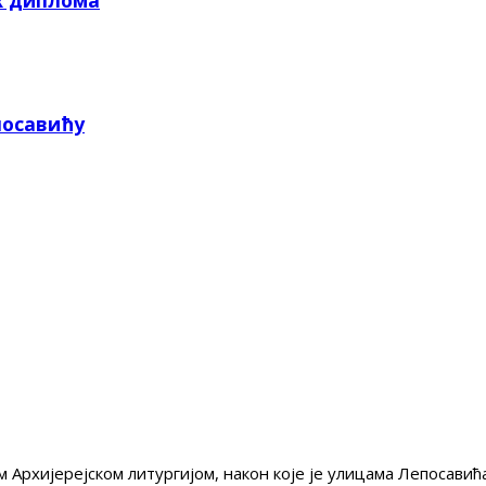
х диплома
посавићу
Архијерејском литургијом, након које је улицама Лепосавић