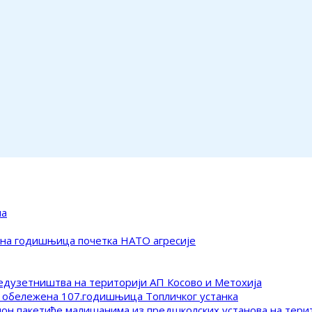
ма
ена годишњица почетка НАТО агресије
редузетништва на територији АП Косово и Метохија
 обележена 107.годишњица Топличког устанка
клон пакетиће малишанима из предшколских установа на тер