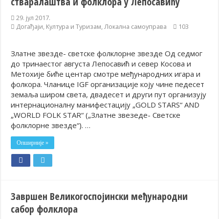
стваралаштва и фолклора у Лепосавићу
Додела подстицаја за подршку развоју привреде и предузетништв
29. јул 2017.
Догађаји
,
Култура и Туризам
,
Локална самоуправа
103
Полагањем венаца и свечаном академијом у Сочаници обележена
Братске и пријатељске општине и грдови уручили поклон пакети
Златне звезде- светске фолклорне звезде Од седмог
до тринаестог августа Лепосавић и север Косова и
ОБАВЕШТЕЊЕ – Бесплатан СкиПас 2024
Метохије биће центар смотре међународних игара и
фолкора. Чланице IGF организације коју чине педесет
земаља широм света, двадесет и други пут организују
интернационалну манифестацију „GOLD STARS“ AND
„WORLD FOLK STAR“ („Златне звезеде- Светске
фолклорне звезде“). …
Опширније »
Завршен Великогоспојински међународни
сабор фолклора