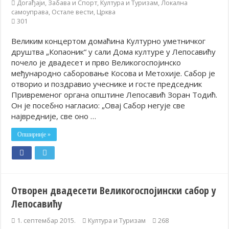
Догађаји
,
Забава и Спорт
,
Култура и Туризам
,
Локална
самоуправа
,
Остале вести
,
Црква
301
Великим концертом домаћина Културно уметничког
друштва „Копаоник“ у сали Дома културе у Лепосавићу
почело је двадесет и прво Великогоспојинско
међународно саборовање Косова и Метохије. Сабор је
отворио и поздравио учеснике и госте председник
Привременог органа општине Лепосавић Зоран Тодић.
Он је посебно нагласио: „Овај Сабор негује све
највредније, све оно …
Опширније »
Отворен двадесети Великогоспојински сабор у
Лепосавићу
1. септембар 2015.
Култура и Туризам
268