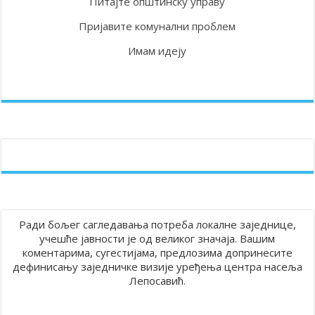
Питајте општинску управу
Пријавите комунални проблем
Имам идеју
Ради бољег сагледавања потреба локалне заједнице,
учешће јавности је од великог значаја. Вашим
коментарима, сугестијама, предлозима допринесите
дефинисању заједничке визије уређења центра насеља
Лепосавић.