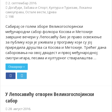
2. септембар 2016.
Догађаји
,
Забава и Спорт
,
Култура и Туризам
,
Локална
самоуправа
,
Остале вести
,
Црква
198
Сабирај се голем зборе Великогоспојински
међународни сабор фолкора Косова и Метохије
завршне вечери у Лепосавћу био је право освежење
за публику која је уживала у програму који су јој
приредила друштва са Косова и Метохије. Трећег дана
саборовања на овој двадест и првој међународној
смотри игара, песама и културног стваралаштва …
Опширније »
У Лепосавићу отворен Великогоспојински
сабор
28. август 2016.