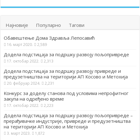
Најновије
Популарно
Тагови
Обавештење Дома Здравља Лепосавић
16. март 2020.
2,589
Додела подстицаја за подршку развоју пољопривреде
17. октобар 2022.
2,313
Додела подстицаја за подршку развоју привреде и
предузетништва на територији АП Косово и Метохија
20. фебруар 2024.
2,231
Конкурс за доделу станова под условима непрофитног
закупа на одређено време
17. октобар 2022.
2,223
Додела подстицаја за подршку развоју пољопривреде –
прерађивачке индустрије, привреде и предузетништва
на територији АП Косово и Метохија
3. март 2023.
1,872