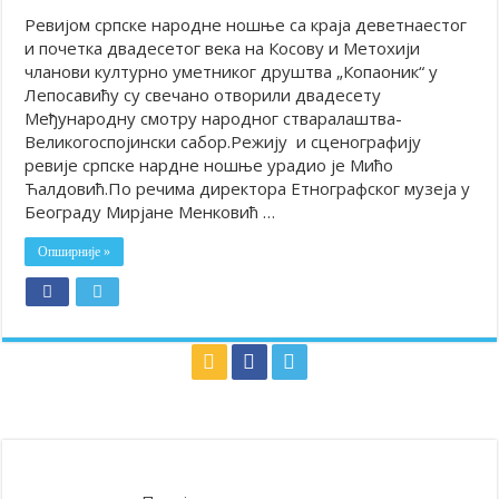
Ревијом српске народне ношње са краја деветнаестог
и почетка двадесетог века на Косову и Метохији
чланови културно уметниког друштва „Копаоник“ у
Лепосавићу су свечано отворили двадесету
Међународну смотру народног стваралаштва-
Великогоспојински сабор.Режију и сценографију
ревије српске нардне ношње урадио је Мићо
Ћалдовић.По речима директора Етнографског музеја у
Београду Мирјане Менковић …
Опширније »