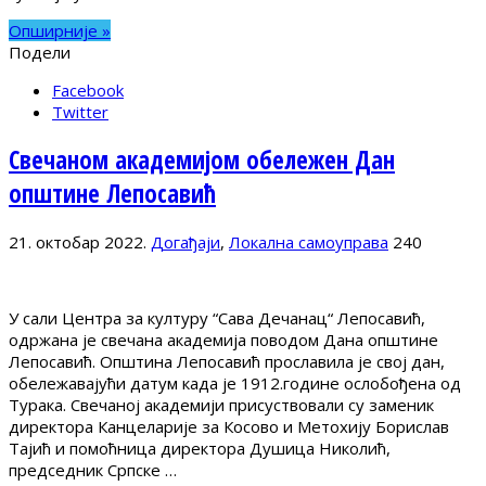
Опширније »
Подели
Facebook
Twitter
Свечаном академијом обележен Дан
општине Лепосавић
21. октобар 2022.
Догађаји
,
Локална самоуправа
240
У сали Центра за културу “Сава Дечанац“ Лепосавић,
одржана је свечана академија поводом Дана општине
Лепосавић. Општина Лепосавић прославила је свој дан,
обележавајући датум када је 1912.године ослобођена од
Турака. Свечаној академији присуствовали су заменик
директора Канцеларије за Косово и Метохију Борислав
Тајић и помоћница директора Душица Николић,
председник Српске …