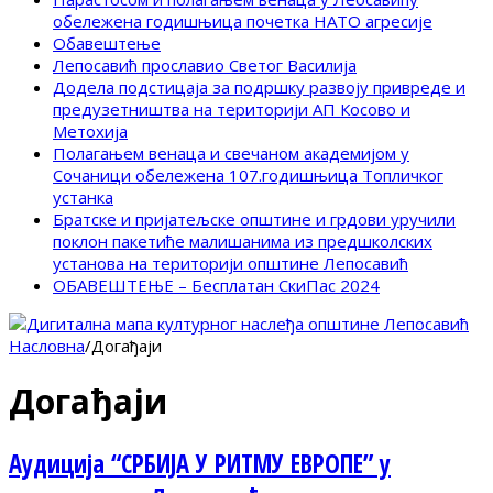
обележена годишњица почетка НАТО агресије
Обавештење
Лепосавић прославио Светог Василија
Додела подстицаја за подршку развоју привреде и
предузетништва на територији АП Косово и
Метохија
Полагањем венаца и свечаном академијом у
Сочаници обележена 107.годишњица Топличког
устанка
Братске и пријатељске општине и грдови уручили
поклон пакетиће малишанима из предшколских
установа на територији општине Лепосавић
ОБАВЕШТЕЊЕ – Бесплатан СкиПас 2024
Насловна
/
Догађаји
Догађаји
Аудиција “СРБИЈА У РИТМУ ЕВРОПЕ” у