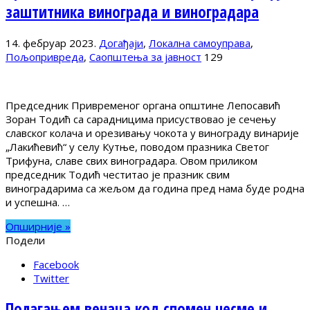
заштитника винограда и виноградара
14. фебруар 2023.
Догађаји
,
Локална самоуправа
,
Пољопривреда
,
Саопштења за јавност
129
Председник Привременог органа општине Лепосавић
Зоран Тодић са сарадницима присуствовао је сечењу
славског колача и орезивању чокота у винограду винарије
„Лакићевић“ у селу Кутње, поводом празника Светог
Трифуна, славе свих виноградара. Овом приликом
председник Тодић честитао је празник свим
виноградарима са жељом да година пред нама буде родна
и успешна. …
Опширније »
Подели
Facebook
Twitter
Полагањем венаца код спомен чесме и