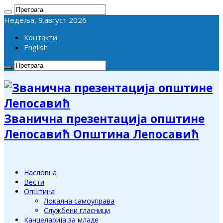
Недеља, 9.август 2026
Контакти
English
Званична презентација општине
Лепосавић Општина Лепосавић
Насловна
Вести
Општина
Локална самоуправа
Службени гласници
Канцеларија за младе