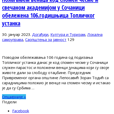
свечаном академијом у Сочаници
обележена 106.годишњица Топличког
устанка
30. јануар 2023.
Догађаји
,
Култура и Туризам
,
Локална
самоуправа
,
Саопштења за јавност
129
Поводом обележавања 106 година од подизања
Топличког устанка данас је код спомен чесме у Сочаници
служен парастос и положени венци јунацима који су своје
животе дали за слободу отаџбине. Председник
Привременог органа општине Лепосавић Зоран Тодић са
сарадницима положио је венце на спомен чесму и истакао
је да су Србима …
Опширније »
Подели
Facebook