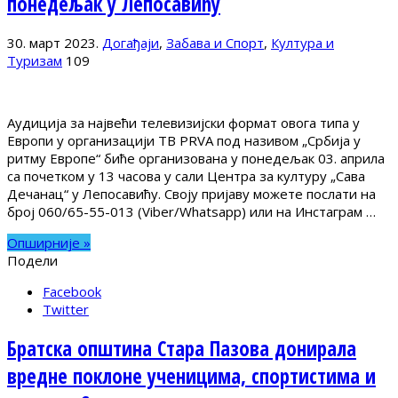
понедељак у Лепосавићу
30. март 2023.
Догађаји
,
Забава и Спорт
,
Култура и
Туризам
109
Аудиција за највећи телевизијски формат овога типа у
Европи у организацији ТВ PRVA под називом „Србија у
ритму Европе“ биће организована у понедељак 03. априла
са почетком у 13 часова у сали Центра за културу „Сава
Дечанац“ у Лепосавићу. Своју пријаву можете послати на
број 060/65-55-013 (Viber/Whatsapp) или на Инстаграм …
Опширније »
Подели
Facebook
Twitter
Братска општина Стара Пазова донирала
вредне поклоне ученицима, спортистима и