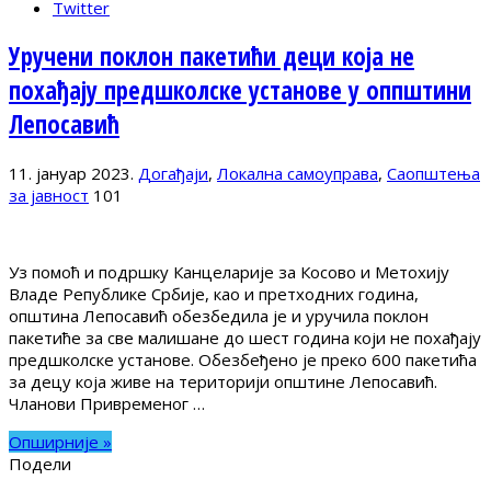
Twitter
Уручени поклон пакетићи деци која не
похађају предшколске установе у оппштини
Лепосавић
11. јануар 2023.
Догађаји
,
Локална самоуправа
,
Саопштења
за јавност
101
Уз помоћ и подршку Канцеларије за Косово и Метохију
Владе Републике Србије, као и претходних година,
општина Лепосавић обезбедила је и уручила поклон
пакетиће за све малишане до шест година који не похађају
предшколске установе. Обезбеђено је преко 600 пакетића
за децу која живе на територији општине Лепосавић.
Чланови Привременог …
Опширније »
Подели