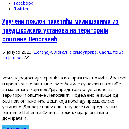
Facebook
Twitter
Уручени поклон пакетићи малишанима из
предшколских установа на територији
општине Лепосавић
5. јануар 2023.
Догађаји
,
Локална самоуправа
,
Саопштења
за јавност
89
Уочи најрадоснијег хришћанског празника Божића, братске
и пријатељске општине обезбедиле су поклон пакетиће
за малишане који похађају предшколске установе на
територији општине Лепосавић. Подељено је више од
600 поклон пакетића деци која похађају предшколске
установе. Данас је нашу општину посетио председник
општине Пећинци Синиша Ђокић, чија је општина
донирала и …
Опширније »