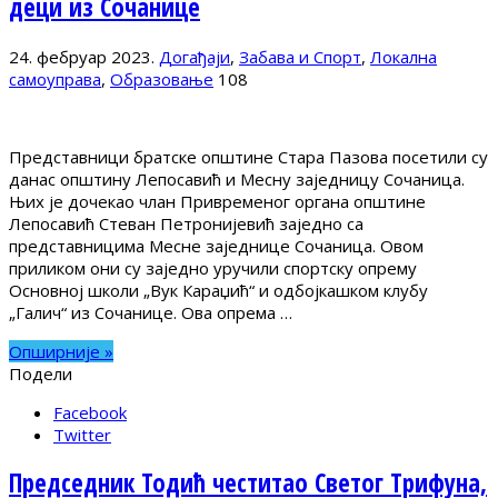
деци из Сочанице
24. фебруар 2023.
Догађаји
,
Забава и Спорт
,
Локална
самоуправа
,
Образовање
108
Представници братске општине Стара Пазова посетили су
данас општину Лепосавић и Месну заједницу Сочаница.
Њих је дочекао члан Привременог органа општине
Лепосавић Стеван Петронијевић заједно са
представницима Месне заједнице Сочаница. Овом
приликом они су заједно уручили спортску опрему
Основној школи „Вук Караџић“ и одбојкашком клубу
„Галич“ из Сочанице. Ова опрема …
Опширније »
Подели
Facebook
Twitter
Председник Тодић честитао Светог Трифуна,