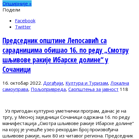
Опширније »
Подели
Facebook
Twitter
Председник општине Лепосавић са
сарадницима обишао 16. по реду „Смотру
шљивове ракије Ибарске долине“ у
Сочаници
16. октобар 2022.
Догађаји
,
Култура и Туризам
,
Локална
самоуправа
,
Пољопривреда
,
Саопштења за јавност
118
Уз пригодан културно уметнички програм, данас је на
тргу, у Месној заједници Сочаници одржана 16. по реду
манифестација „Смотра шљивове ракије Ибарске долине“
на којој је учешће узео рекордан број произвођача
шљивове ракије, њих 80 из читавог региона. Председник