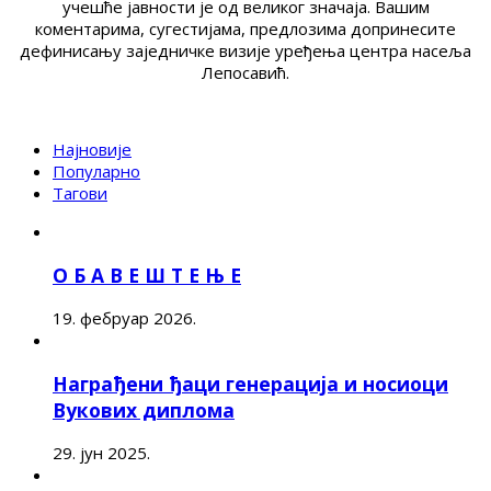
учешће јавности је од великог значаја. Вашим
коментарима, сугестијама, предлозима допринесите
дефинисању заједничке визије уређења центра насеља
Лепосавић.
Најновије
Популарно
Тагови
О Б А В Е Ш Т Е Њ Е
19. фебруар 2026.
Награђени ђаци генерација и носиоци
Вукових диплома
29. јун 2025.