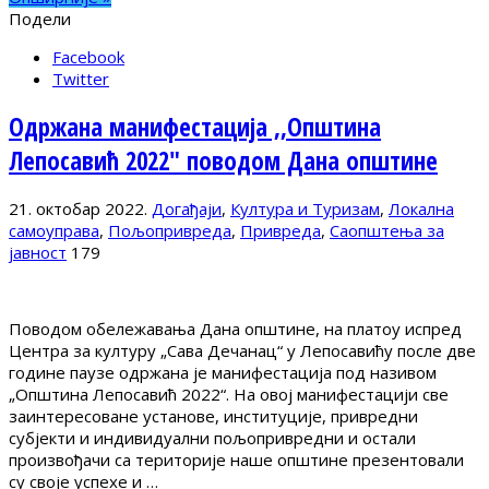
Подели
Facebook
Twitter
Одржана манифестација ,,Општина
Лепосавић 2022″ поводом Дана општине
21. октобар 2022.
Догађаји
,
Култура и Туризам
,
Локална
самоуправа
,
Пољопривреда
,
Привреда
,
Саопштења за
јавност
179
Поводом обележавања Дана општине, на платоу испред
Центра за културу „Сава Дечанац“ у Лепосавићу после две
године паузе одржана је манифестација под називом
„Општина Лепосавић 2022“. На овој манифестацији све
заинтересоване установе, институције, привредни
субјекти и индивидуални пољопривредни и остали
произвођачи са територије наше општине презентовали
су своје успехе и …