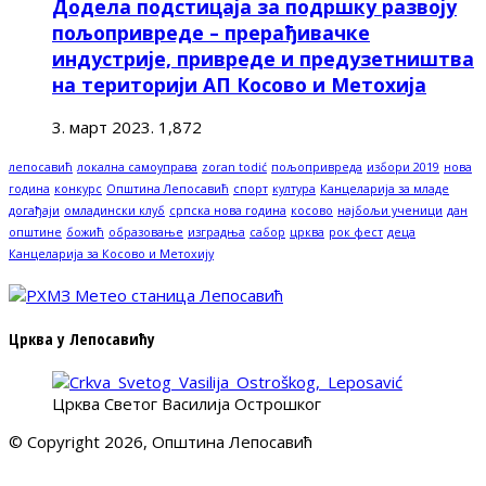
Додела подстицаја за подршку развоју
пољопривреде – прерађивачке
индустрије, привреде и предузетништва
на територији АП Косово и Метохија
3. март 2023.
1,872
лепосавић
локална самоуправа
zoran todić
пољопривреда
избори 2019
нова
година
конкурс
Општина Лепосавић
спорт
култура
Канцеларија за младе
догађаји
омладински клуб
српска нова година
косово
најбољи ученици
дан
општине
божић
образовање
изградња
сабор
црква
рок фест
деца
Канцеларија за Косово и Метохију
Црква у Лепосавићу
Црква Светог Василија Острошког
© Copyright 2026, Општина Лепосавић