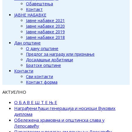
Обавештења
Контакт
ЈАВНЕ НАБАВКЕ
Јавне набавке 2021
Јавне набавке 2020
Јавне набавке 2019
Јавне набавке 2018
Дан општине
О дану општине
Предлог за награду или признање
Досадашњи добитници
Братске општине
Контакти
Сви контакти
Контакт форма
АКТУЕЛНО
О Б А В Е Ш Т Е Њ Е
Награђени ђаци генерација и носиоци Вукових
диплома
Обележена храмовна и општинска слава у
Лепосавићу
Парастосом и полагањем венаца у Леосавићу