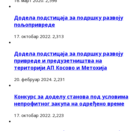
16. март 2020.
2,596
Додела подстицаја за подршку развоју
пољопривреде
17. октобар 2022.
2,313
Додела подстицаја за подршку развоју
привреде и предузетништва на
територији АП Косово и Метохија
20. фебруар 2024.
2,231
Конкурс за доделу станова под условима
непрофитног закупа на одређено време
17. октобар 2022.
2,223