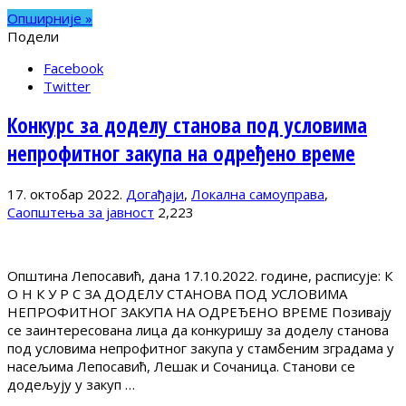
Опширније »
Подели
Facebook
Twitter
Конкурс за доделу станова под условима
непрофитног закупа на одређено време
17. октобар 2022.
Догађаји
,
Локална самоуправа
,
Саопштења за јавност
2,223
Општина Лепосавић, дана 17.10.2022. године, расписује: К
О Н К У Р С ЗА ДОДЕЛУ СТАНОВА ПОД УСЛОВИМА
НЕПРОФИТНОГ ЗАКУПА НА ОДРЕЂЕНО ВРЕМЕ Позивају
се заинтересована лица да конкуришу за доделу станова
под условима непрофитног закупа у стамбеним зградама у
насељима Лепосавић, Лешак и Сочаница. Станови се
додељују у закуп …