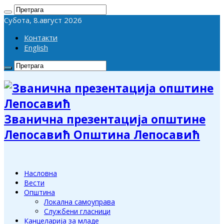
Субота, 8.август 2026
Контакти
English
Званична презентација општине
Лепосавић Општина Лепосавић
Насловна
Вести
Општина
Локална самоуправа
Службени гласници
Канцеларија за младе