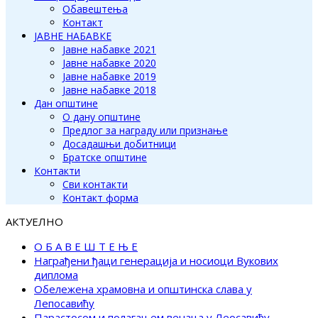
Обавештења
Контакт
ЈАВНЕ НАБАВКЕ
Јавне набавке 2021
Јавне набавке 2020
Јавне набавке 2019
Јавне набавке 2018
Дан општине
О дану општине
Предлог за награду или признање
Досадашњи добитници
Братске општине
Контакти
Сви контакти
Контакт форма
АКТУЕЛНО
О Б А В Е Ш Т Е Њ Е
Награђени ђаци генерација и носиоци Вукових
диплома
Обележена храмовна и општинска слава у
Лепосавићу
Парастосом и полагањем венаца у Леосавићу