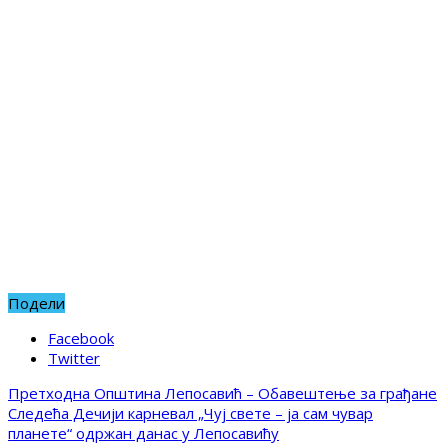
Подели
Facebook
Twitter
Претходна
Општина Лепосавић – Oбавештење за грађане
Следећа
Дечији карневал „Чуј свете – ја сам чувар
планете“ одржан данас у Лепосавићу