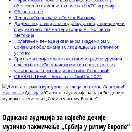
обележена годишњица почетка НАТО агресије
Обавештење
Лепосавић прославио Светог Василија
Додела подстицаја за подршку развоју привреде и
предузетништва на територији АП Косово и
Метохија
Полагањем венаца и свечаном академијом у
Сочаници обележена 107.годишњица Топличког
устанка
Братске и пријатељске општине и грдови уручили
поклон пакетиће малишанима из предшколских
установа на територији општине Лепосавић
ОБАВЕШТЕЊЕ – Бесплатан СкиПас 2024
Насловна
/
Догађаји
/
Одржана аудиција за највеће дечије
музичко такмичење „Србија у ритму Европе“
Одржана аудиција за највеће дечије
музичко такмичење „Србија у ритму Европе“