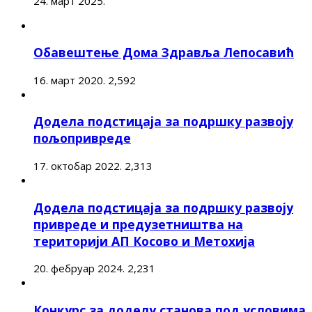
24. март 2025.
Обавештење Дома Здравља Лепосавић
16. март 2020.
2,592
Додела подстицаја за подршку развоју
пољопривреде
17. октобар 2022.
2,313
Додела подстицаја за подршку развоју
привреде и предузетништва на
територији АП Косово и Метохија
20. фебруар 2024.
2,231
Конкурс за доделу станова под условима