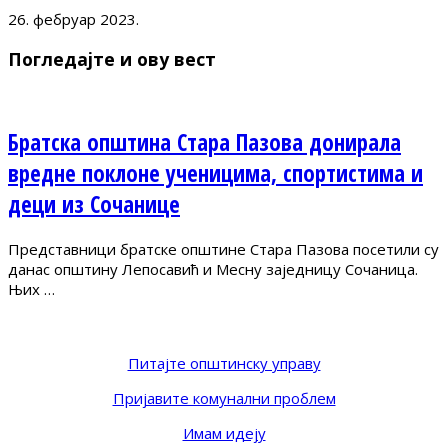
26. фебруар 2023.
Погледајте и ову вест
Братска општина Стара Пазова донирала
вредне поклоне ученицима, спортистима и
деци из Сочанице
Представници братске општине Стара Пазова посетили су
данас општину Лепосавић и Месну заједницу Сочаница.
Њих …
Питајте општинску управу
Пријавите комунални проблем
Имам идеју