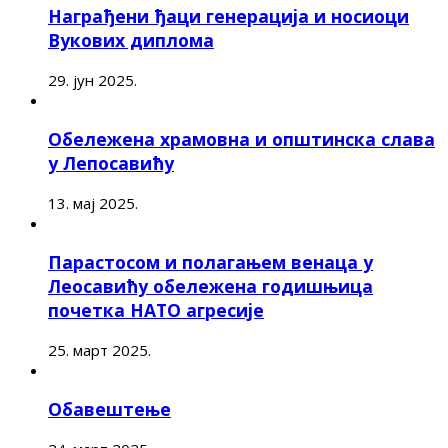
Награђени ђаци генерација и носиоци
Вукових диплома
29. јун 2025.
Обележена храмовна и општинска слава
у Лепосавићу
13. мај 2025.
Парастосом и полагањем венаца у
Леосавићу обележена годишњица
почетка НАТО агресије
25. март 2025.
Обавештење