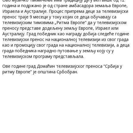
година и подржано је од стране амбасадора земаља Европе,
Израела и Аустралије. Процес припрема деце за телевизијски
пренос траје 9 месеци у току којих се деца обучавају са
телевизијским тимовима „Ритма Европе“ да у телевизијском
преносу представе додељену земљу Европе, Израел или
Аустралију. Град победник као награду добија следеће године
телевизијски пренос на националној телевизији из свог града
као и промоцију свог града на националној телевизији, а деца
града победника наградно путовање у земљу коју су у
телевизијском програму представљала.
Ове године град Домаћин телевизијског преноса “Србија у
ритму Европе” је општина Србобран.