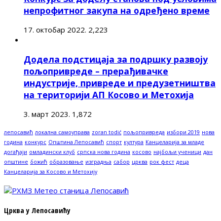
непрофитног закупа на одређено време
17. октобар 2022.
2,223
Додела подстицаја за подршку развоју
пољопривреде – прерађивачке
индустрије, привреде и предузетништва
на територији АП Косово и Метохија
3. март 2023.
1,872
лепосавић
локална самоуправа
zoran todić
пољопривреда
избори 2019
нова
година
конкурс
Општина Лепосавић
спорт
култура
Канцеларија за младе
догађаји
омладински клуб
српска нова година
косово
најбољи ученици
дан
општине
божић
образовање
изградња
сабор
црква
рок фест
деца
Канцеларија за Косово и Метохију
Црква у Лепосавићу