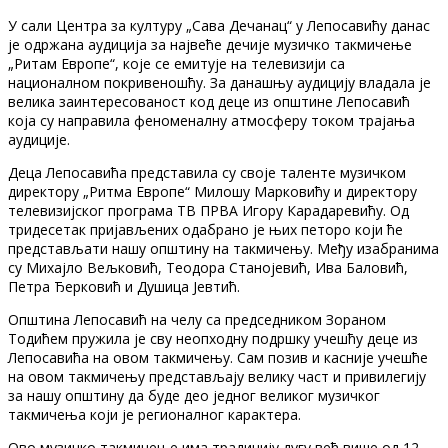
У сали Центра за културу „Сава Дечанац“ у Лепосавићу данас
је одржана аудиција за највеће дечије музичко такмичење
„Ритам Европе“, које се емитује на телевизији са
националном покривеношћу. За данашњу аудицију владала је
велика заинтересованост код деце из општине Лепосавић
која су направила феноменалну атмосферу током трајања
аудиције.
Деца Лепосавића представила су своје таленте музичком
директору „Ритма Европе“ Милошу Марковићу и директору
телевизијског програма ТВ ПРВА Игору Карадаревићу. Од
тридесетак пријављених одабрано је њих петоро који ће
представљати нашу општину на такмичењу. Међу изабранима
су Михајло Вељковић, Теодора Станојевић, Ива Баловић,
Петра Ђерковић и Душица Јевтић.
Општина Лепосавић на челу са председником Зораном
Тодићем пружила је сву неопходну подршку учешћу деце из
Лепосавића на овом такмичењу. Сам позив и касније учешће
на овом такмичењу представљају велику част и привилегију
за нашу општину да буде део једног великог музичког
такмичења који је регионалног карактера.
Ово музичко такмичење има традицију дугу већ више од 12