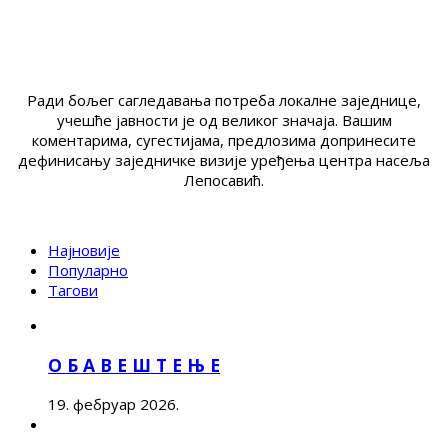
Ради бољег сагледавања потреба локалне заједнице,
учешће јавности је од великог значаја. Вашим
коментарима, сугестијама, предлозима допринесите
дефинисању заједничке визије уређења центра насеља
Лепосавић.
Најновије
Популарно
Тагови
О Б А В Е Ш Т Е Њ Е
19. фебруар 2026.