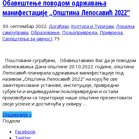
Обавештење поводом одржавања
манифестације „Општина Лепосавић 2022“
30. септембар 2022.
Догађаји
,
Култура и Туризам
,
Локална
самоуправа
,
Образовање
,
Пољопривреда
,
Привреда
,
Саопштења за јавност
75
Поштовани суграђани, Обавештавамо Вас да је поводом
обележавања Дана општине 20.10.2022. године, oпштина
Лепосавић планирала одржавање манифестације под
називом „Општина Лепосавић 2022“ на којој ће све
заинтересоване установе, институције, привредни
субјекти и индивидуални пољопривредни и остали
произвођачи са територије наше општине презентовати
своје успехе и достигнућа у оквиру …
Опширније »
Подели
Facebook
Twitter