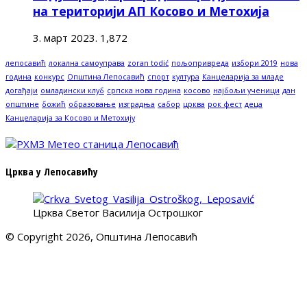
на територији АП Косово и Метохија
3. март 2023.
1,872
лепосавић
локална самоуправа
zoran todić
пољопривреда
избори 2019
нова
година
конкурс
Општина Лепосавић
спорт
култура
Канцеларија за младе
догађаји
омладински клуб
српска нова година
косово
најбољи ученици
дан
општине
божић
образовање
изградња
сабор
црква
рок фест
деца
Канцеларија за Косово и Метохију
Црква у Лепосавићу
Црква Светог Василија Острошког
© Copyright 2026, Општина Лепосавић