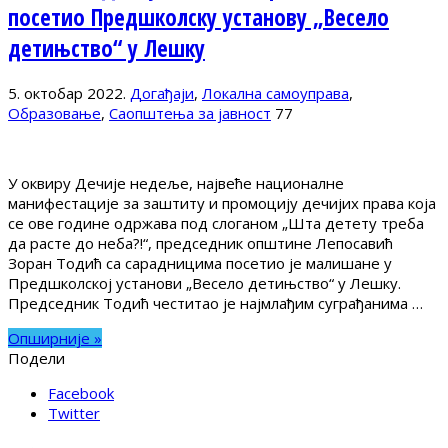
посетио Предшколску установу „Весело
детињство“ у Лешку
5. октобар 2022.
Догађаји
,
Локална самоуправа
,
Образовање
,
Саопштења за јавност
77
У оквиру Дечије недеље, највеће националне
манифестације за заштиту и промоцију дечијих права која
се ове године одржава под слоганом „Шта детету треба
да расте до неба?!“, председник општине Лепосавић
Зоран Тодић са сарадницима посетио је малишане у
Предшколској установи „Весело детињство“ у Лешку.
Председник Тодић честитао је најмлађим суграђанима …
Опширније »
Подели
Facebook
Twitter