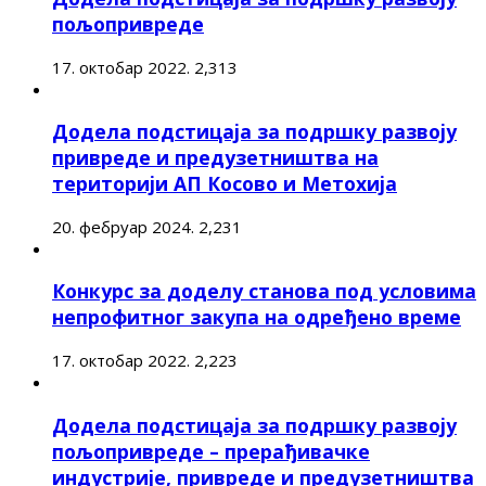
пољопривреде
17. октобар 2022.
2,313
Додела подстицаја за подршку развоју
привреде и предузетништва на
територији АП Косово и Метохија
20. фебруар 2024.
2,231
Конкурс за доделу станова под условима
непрофитног закупа на одређено време
17. октобар 2022.
2,223
Додела подстицаја за подршку развоју
пољопривреде – прерађивачке
индустрије, привреде и предузетништва