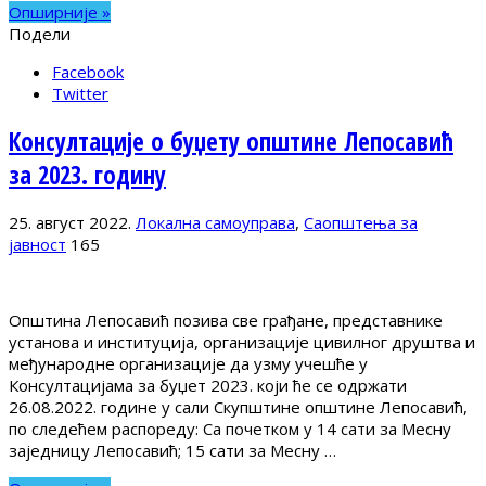
Опширније »
Подели
Facebook
Twitter
Консултације о буџету општине Лепосавић
за 2023. годину
25. август 2022.
Локална самоуправа
,
Саопштења за
јавност
165
Општина Лепосавић позива све грађане, представнике
установа и институција, организације цивилног друштва и
међународне организације да узму учешће у
Консултацијама за буџет 2023. који ће се одржати
26.08.2022. године у сали Скупштине општине Лепосавић,
по следећем распореду: Са почетком у 14 сати за Месну
заједницу Лепосавић; 15 сати за Месну …