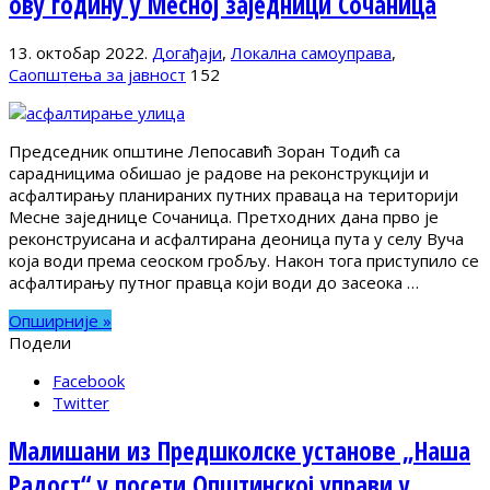
ову годину у Месној заједници Сочаница
13. октобар 2022.
Догађаји
,
Локална самоуправа
,
Саопштења за јавност
152
Председник општине Лепосавић Зоран Тодић са
сарадницима обишао је радове на реконструкцији и
асфалтирању планираних путних праваца на територији
Месне заједнице Сочаница. Претходних дана прво је
реконструисана и асфалтирана деоница пута у селу Вуча
која води према сеоском гробљу. Након тога приступило се
асфалтирању путног правца који води до засеока …
Опширније »
Подели
Facebook
Twitter
Малишани из Предшколске установе „Наша
Радост“ у посети Општинској управи у