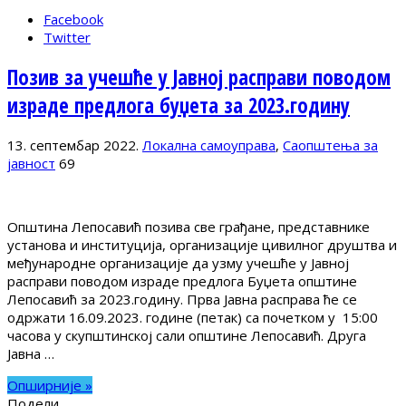
Facebook
Twitter
Позив за учешће у Јавној расправи поводом
израде предлога буџета за 2023.годину
13. септембар 2022.
Локална самоуправа
,
Саопштења за
јавност
69
Општина Лепосавић позива све грађане, представнике
установа и институција, организације цивилног друштва и
међународне организације да узму учешће у Јавној
расправи поводом израде предлога Буџета општине
Лепосавић за 2023.годину. Прва Јавна расправа ће се
одржати 16.09.2023. године (петак) са почетком у 15:00
часова у скупштинској сали општине Лепосавић. Друга
Јавна …
Опширније »
Подели