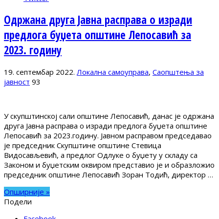
Одржана друга Јавна расправа о изради
предлога буџета општине Лепосавић за
2023. годину
19. септембар 2022.
Локална самоуправа
,
Саопштења за
јавност
93
У скупштинској сали општине Лепосавић, данас је одржана
друга Јавна расправа о изради предлога буџета општине
Лепосавић за 2023.годину. Јавном расправом председавао
је председник Скупштине општине Стевица
Видосављевић, а предлог Одлуке о буџету у складу са
Законом и буџетским оквиром представио је и образложио
председник општине Лепосавић Зоран Тодић, директор …
Опширније »
Подели
Facebook