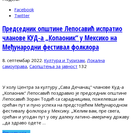
Facebook
Twitter
Председник општине Лепосавић испратио
чланове КУД-а „Копаоник“ у Мексико на
Међународни фестивал фолклора
8. септембар 2022.
Култура и Туризам
,
Локална
самоуправа
,
Саопштења за јавност
132
У холу Центра за културу „Сава Дечанац“ чланове Куд-а
„Копаоник“ Лепосавић поздравио је председник општине
Лепосавић Зоран Тодић са сарадницима, пожелевши им
срећан пут и пуно успеха на предстојећем Међународном
фестивалу фолклора у Мексику. „Желим вам, пре свега,
срећан и угодан пут у ову далеку латино-америчку државу
,,да здраво одете …
Опширније »