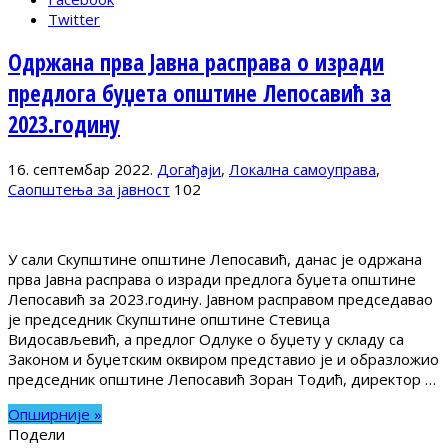
Twitter
Одржана прва Јавна расправа о изради
предлога буџета општине Лепосавић за
2023.годину
16. септембар 2022.
Догађаји
,
Локална самоуправа
,
Саопштења за јавност
102
У сали Скупштине општине Лепосавић, данас је одржана
прва Јавна расправа о изради предлога буџета општине
Лепосавић за 2023.годину. Јавном расправом председавао
је председник Скупштине општине Стевица
Видосављевић, а предлог Одлуке о буџету у складу са
Законом и буџетским оквиром представио је и образложио
председник општине Лепосавић Зоран Тодић, директор …
Опширније »
Подели