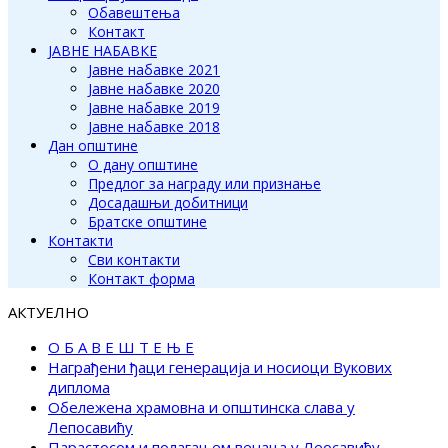
Обавештења
Контакт
ЈАВНЕ НАБАВКЕ
Јавне набавке 2021
Јавне набавке 2020
Јавне набавке 2019
Јавне набавке 2018
Дан општине
О дану општине
Предлог за награду или признање
Досадашњи добитници
Братске општине
Контакти
Сви контакти
Контакт форма
АКТУЕЛНО
О Б А В Е Ш Т Е Њ Е
Награђени ђаци генерација и носиоци Вукових
диплома
Обележена храмовна и општинска слава у
Лепосавићу
Парастосом и полагањем венаца у Леосавићу