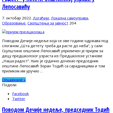
Лепосавићу
7. октобар 2022.
Догађаји
,
Локална самоуправа
,
Образовање
,
Саопштења за јавност
204
Поводом Дечије недеље која се ове године одржава под
слоганом „Шта детету треба да расте до неба“, у сали
Скупштине општине Лепосавић уприличен је пријем за
децу предшколског узраста из Предшколске установе
„Наша радост“. Њих је срдачно дочекао председник
општине Лепосавић Зоран Тодић са сарадницима и том
приликом им уручио …
Опширније »
Подели
Facebook
Twitter
Поводом Дечије недеље, председник Тодић