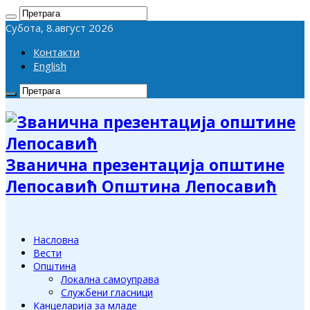
Субота, 8.август 2026
Контакти
English
Званична презентација општине
Лепосавић Општина Лепосавић
Насловна
Вести
Општина
Локална самоуправа
Службени гласници
Канцеларија за младе