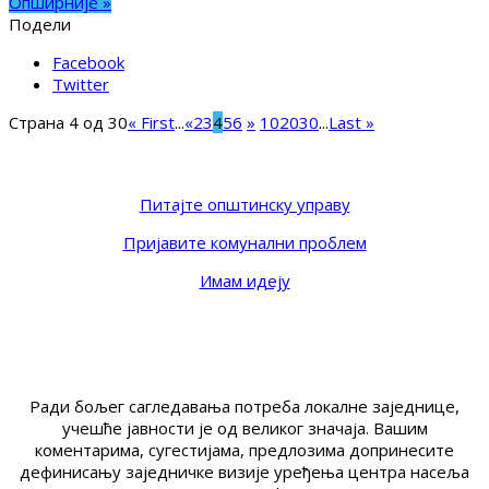
Опширније »
Подели
Facebook
Twitter
Страна 4 од 30
« First
...
«
2
3
4
5
6
»
10
20
30
...
Last »
Питајте општинску управу
Пријавите комунални проблем
Имам идеју
Ради бољег сагледавања потреба локалне заједнице,
учешће јавности је од великог значаја. Вашим
коментарима, сугестијама, предлозима допринесите
дефинисању заједничке визије уређења центра насеља