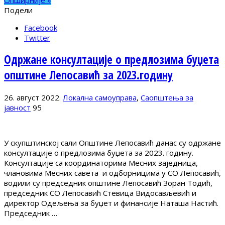
Подели
Facebook
Twitter
Одржане консултације о предлозима буџета
општине Лепосавић за 2023.годину
26. август 2022.
Локална самоуправа
,
Саопштења за
јавност
95
У скупштинској сали Општине Лепосавић данас су одржане
консултације о предлозима буџета за 2023. годину.
Консултације са координаторима Месних заједница,
члановима Месних савета и одборницима у СО Лепосавић,
водили су председник општине Лепосавић Зоран Тодић,
председник СО Лепосавић Стевица Видосављевић и
директор Одељења за буџет и финансије Наташа Настић.
Председник …