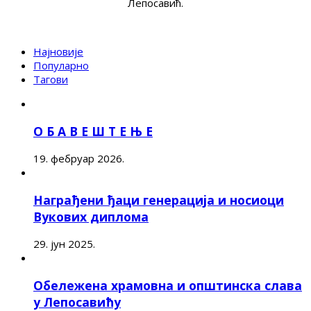
Лепосавић.
Најновије
Популарно
Тагови
О Б А В Е Ш Т Е Њ Е
19. фебруар 2026.
Награђени ђаци генерација и носиоци
Вукових диплома
29. јун 2025.
Обележена храмовна и општинска слава
у Лепосавићу