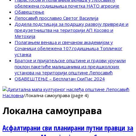
обележена годишњица почетка НАТО агресије
Обавештење
Лепосавић прославио Светог Василија
Додела подстицаја за подршку развоју привреде и
предузетништва на територији АП Косово и
Метохија
Полагањем венаца и свечаном академијом у
Сочаници обележена 107.годишњица Топличког
устанка
Братске и пријатељске општине и грдови уручили
поклон пакетиће малишанима из предшколских
установа на територији општине Лепосавић
ОБАВЕШТЕЊЕ – Бесплатан СкиПас 2024
Насловна
/
Локална самоуправа (page 4)
Локална самоуправа
Асфалтирани сви планирани путни правци за