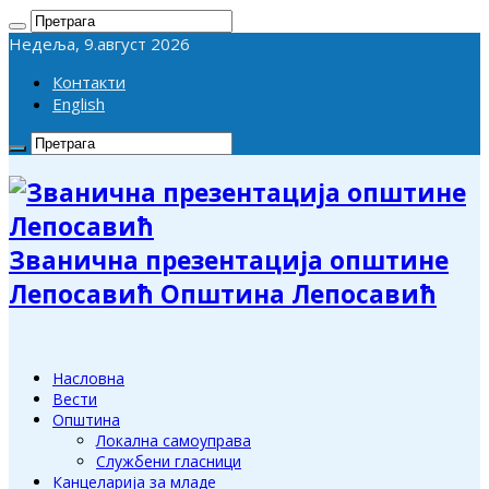
Недеља, 9.август 2026
Контакти
English
Званична презентација општине
Лепосавић Општина Лепосавић
Насловна
Вести
Општина
Локална самоуправа
Службени гласници
Канцеларија за младе