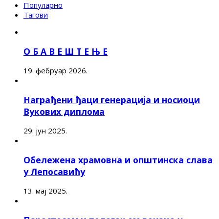
Популарно
Тагови
О Б А В Е Ш Т Е Њ Е
19. фебруар 2026.
Награђени ђаци генерација и носиоци
Вукових диплома
29. јун 2025.
Обележена храмовна и општинска слава
у Лепосавићу
13. мај 2025.