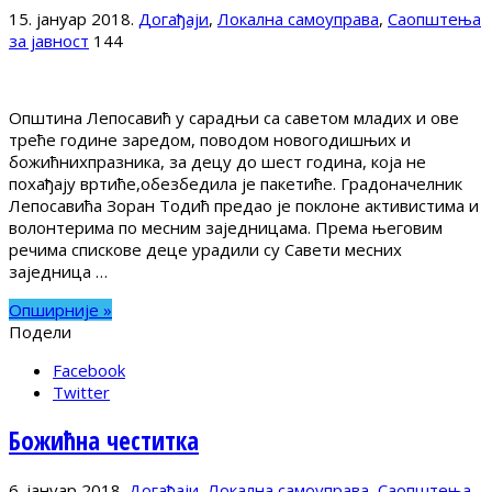
15. јануар 2018.
Догађаји
,
Локална самоуправа
,
Саопштења
за јавност
144
Општина Лепосавић у сарадњи са саветом младих и ове
треће године заредом, поводом новогодишњих и
божићнихпразника, за децу до шест година, која не
похађају вртиће,обезбедила је пакетиће. Градоначелник
Лепосавића Зоран Тодић предао је поклоне активистима и
волонтерима по месним заједницама. Према његовим
речима спискове деце урадили су Савети месних
заједница …
Опширније »
Подели
Facebook
Twitter
Божићна честитка
6. јануар 2018.
Догађаји
,
Локална самоуправа
,
Саопштења