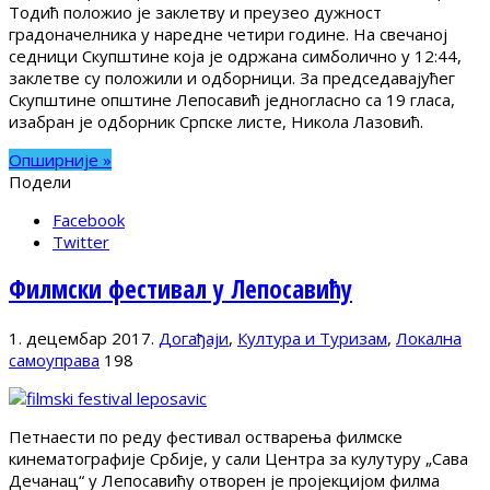
Тодић положио је заклетву и преузео дужност
градоначелника у наредне четири године. На свечаној
седници Скупштине која је одржана симболично у 12:44,
заклетве су положили и одборници. За председавајућег
Скупштине општине Лепосавић једногласно са 19 гласа,
изабран је одборник Српске листе, Никола Лазовић.
Опширније »
Подели
Facebook
Twitter
Филмски фестивал у Лепосавићу
1. децембар 2017.
Догађаји
,
Култура и Туризам
,
Локална
самоуправа
198
Петнаести по реду фестивал остварења филмске
кинематографије Србије, у сали Центра за кулутуру „Сава
Дечанац“ у Лепосавићу отворен је пројекцијом филма