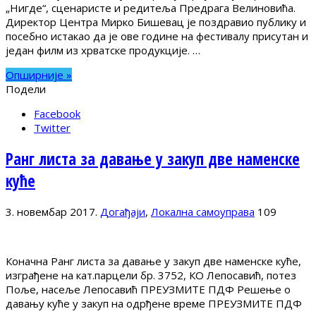
„Нигде“, сценаристе и редитеља Предрага Велиновића.
Директор Центра Мирко Бишевац је поздравио публику и
посебно истакао да је ове године на фестивалу присутан и
један филм из хрватске продукције. …
Опширније »
Подели
Facebook
Twitter
Ранг листа за давање у закуп две наменске
куће
3. новембар 2017.
Догађаји
,
Локална самоуправа
109
Коначна Ранг листа за давање у закуп две наменске куће,
изграђене на кат.парцели бр. 3752, КО Лепосавић, потез
Поље, насеље Лепосавић ПРЕУЗМИТЕ ПДФ Решење о
давању куће у закуп на одрђене време ПРЕУЗМИТЕ ПДФ