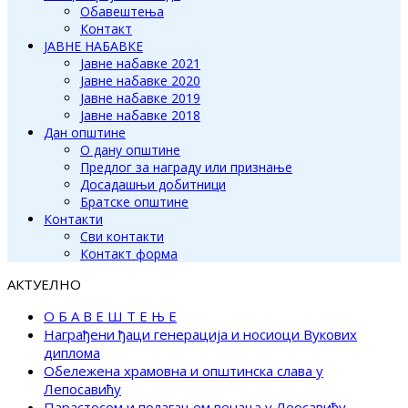
Обавештења
Контакт
ЈАВНЕ НАБАВКЕ
Јавне набавке 2021
Јавне набавке 2020
Јавне набавке 2019
Јавне набавке 2018
Дан општине
О дану општине
Предлог за награду или признање
Досадашњи добитници
Братске општине
Контакти
Сви контакти
Контакт форма
АКТУЕЛНО
О Б А В Е Ш Т Е Њ Е
Награђени ђаци генерација и носиоци Вукових
диплома
Обележена храмовна и општинска слава у
Лепосавићу
Парастосом и полагањем венаца у Леосавићу