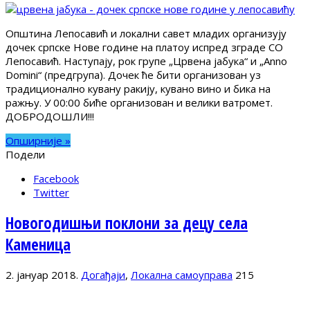
Општина Лепосавић и локални савет младих организују
дочек српске Нове године на платоу испред зграде СО
Лепосавић. Наступају, рок групе „Црвена јабука“ и „Anno
Domini“ (предгрупа). Дочек ће бити организован уз
традиционално кувану ракију, кувано вино и бика на
ражњу. У 00:00 биће организован и велики ватромет.
ДОБРОДОШЛИ!!!
Опширније »
Подели
Facebook
Twitter
Новогодишњи поклони за децу села
Каменица
2. јануар 2018.
Догађаји
,
Локална самоуправа
215