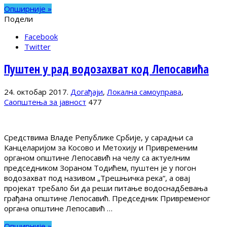
Опширније »
Подели
Facebook
Twitter
Пуштен у рад водозахват код Лепосавића
24. октобар 2017.
Догађаји
,
Локална самоуправа
,
Саопштења за јавност
477
Средствима Владе Републике Србије, у сарадњи са
Канцеларијом за Косово и Метохију и Привременим
органом општине Лепосавић на челу са актуелним
председником Зораном Тодићем, пуштен је у погон
водозахват под називом „Трешњичка река“, а овај
пројекат требало би да реши питање водоснадбевања
грађана општине Лепосавић. Председник Привременог
органа општине Лепосавић …
Опширније »