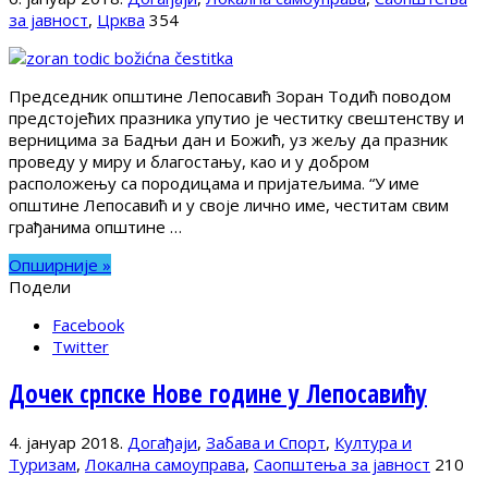
за јавност
,
Црква
354
Председник општине Лепосавић Зоран Toдић поводом
предстојећих празника упутио је честитку свештенству и
верницима за Бадњи дан и Божић, уз жељу да празник
проведу у миру и благостању, као и у добром
расположењу са породицама и пријатељима. “У име
општине Лепосавић и у своје лично име, честитам свим
грађанима општине …
Опширније »
Подели
Facebook
Twitter
Дочек српске Нове године у Лепосавићу
4. јануар 2018.
Догађаји
,
Забава и Спорт
,
Култура и
Туризам
,
Локална самоуправа
,
Саопштења за јавност
210