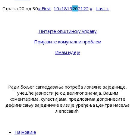
Страна 20 од 30
« First
...
10
«
18
19
20
21
22
»
...
Last »
Питајте општинску управу
Пријавите комунални проблем
Имам идеју
Ради бољег сагледавања потреба локалне заједнице,
учешће јавности је од великог значаја. Вашим
коментарима, сугестијама, предлозима допринесите
дефинисању заједничке визије уређења центра насеља
Лепосавић.
Најновије