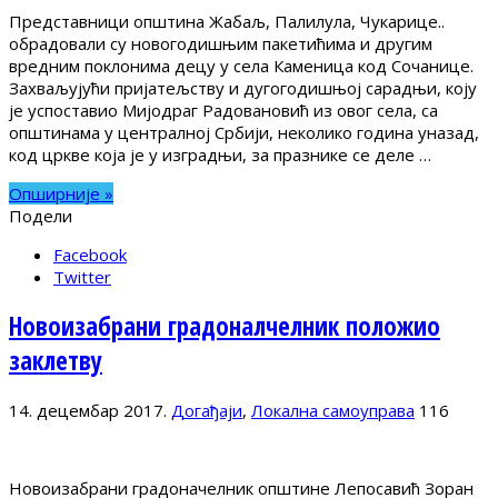
Представници општина Жабаљ, Палилула, Чукарице..
обрадовали су новогодишњим пакетићима и другим
вредним поклонима децу у села Каменица код Сочанице.
Захваљујући пријатељству и дугогодишњој сарадњи, коју
је успоставио Мијодраг Радовановић из овог села, са
општинама у централној Србији, неколико година уназад,
код цркве која је у изградњи, за празнике се деле …
Опширније »
Подели
Facebook
Twitter
Новоизабрани градоналчелник положио
заклетву
14. децембар 2017.
Догађаји
,
Локална самоуправа
116
Новоизабрани градоначелник општине Лепосавић Зоран