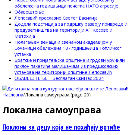
обележена годишњица почетка НАТО агресије
Обавештење
Лепосавић прославио Светог Василија
Додела подстицаја за подршку развоју привреде и
предузетништва на територији АП Косово и
Метохија
Полагањем венаца и свечаном академијом у
Сочаници обележена 107.годишњица Топличког
устанка
Братске и пријатељске општине и грдови уручили
поклон пакетиће малишанима из предшколских
установа на територији општине Лепосавић
ОБАВЕШТЕЊЕ – Бесплатан СкиПас 2024
Насловна
/
Локална самоуправа (page 20)
Локална самоуправа
Поклони за децу која не похађају вртиће