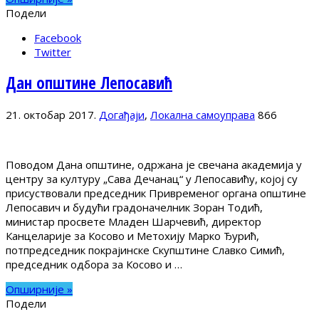
Подели
Facebook
Twitter
Дан општине Лепосавић
21. октобар 2017.
Догађаји
,
Локална самоуправа
866
Поводом Дана општине, одржана је свечана академија у
центру за културу „Сава Дечанац“ у Лепосавићу, којој су
присуствовали председник Привременог органа општине
Лепосавич и будући градоначелник Зоран Тодић,
министар просвете Младен Шарчевић, директор
Канцеларије за Косово и Метохију Марко Ђурић,
потпредседник покрајинске Скупштине Славко Симић,
председник одбора за Косово и …
Опширније »
Подели