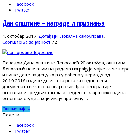
Facebook
Twitter
Дан општине – награде и признања
4. октобар 2017.
Догађаји
,
Локална самоуправа
,
Саопштења за јавност
72
Поводом Дана општине Лепосавић 20.октобра, општина
Лепосавић новчаним наградама награђује мајке са четворо
и више деце за децу koја су рођена у периоду од
20.10.2016.године до истека рока за подношење
докумената везано за овај позив, ђаке генерације
основних и средњих школа и студенте завршних година
основнох студија који имају просечну …
Опширније »
Подели
Facebook
Twitter