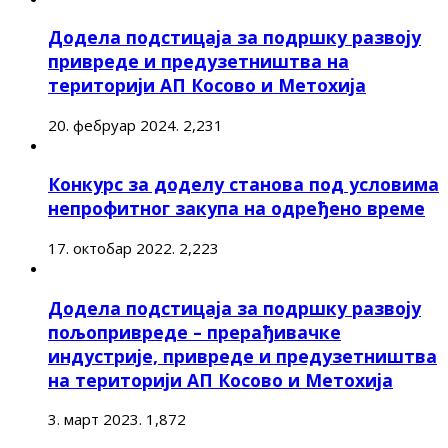
Додела подстицаја за подршку развоју
привреде и предузетништва на
територији АП Косово и Метохија
20. фебруар 2024.
2,231
Конкурс за доделу станова под условима
непрофитног закупа на одређено време
17. октобар 2022.
2,223
Додела подстицаја за подршку развоју
пољопривреде – прерађивачке
индустрије, привреде и предузетништва
на територији АП Косово и Метохија
3. март 2023.
1,872