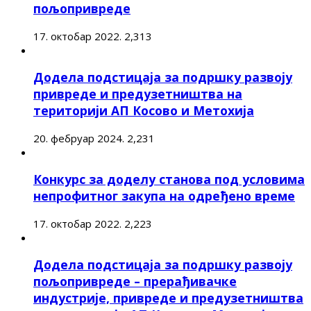
пољопривреде
17. октобар 2022.
2,313
Додела подстицаја за подршку развоју
привреде и предузетништва на
територији АП Косово и Метохија
20. фебруар 2024.
2,231
Конкурс за доделу станова под условима
непрофитног закупа на одређено време
17. октобар 2022.
2,223
Додела подстицаја за подршку развоју
пољопривреде – прерађивачке
индустрије, привреде и предузетништва