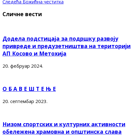
Следећа
Божићна честитка
Сличне вести
Додела подстицаја за подршку развоју
привреде и предузетништва на територији
АП Косово и Метохија
20. фебруар 2024.
О Б А В Е Ш Т Е Њ Е
20. септембар 2023.
Низом спортских и културних активности
обележена храмовна и општинска слава