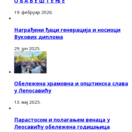
О Б А В Е Ш Т Е Њ Е
19. фебруар 2026.
Награђени ђаци генерација и носиоци
Вукових диплома
29. јун 2025.
Обележена храмовна и општинска слава
у Лепосавићу
13. мај 2025.
Парастосом и полагањем венаца у
Леосавићу обележена годишњица