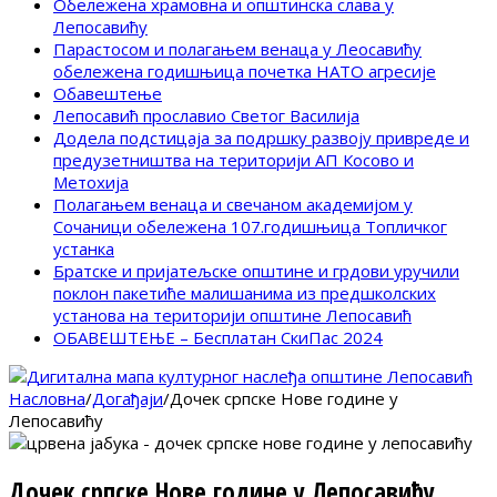
Обележена храмовна и општинска слава у
Лепосавићу
Парастосом и полагањем венаца у Леосавићу
обележена годишњица почетка НАТО агресије
Обавештење
Лепосавић прославио Светог Василија
Додела подстицаја за подршку развоју привреде и
предузетништва на територији АП Косово и
Метохија
Полагањем венаца и свечаном академијом у
Сочаници обележена 107.годишњица Топличког
устанка
Братске и пријатељске општине и грдови уручили
поклон пакетиће малишанима из предшколских
установа на територији општине Лепосавић
ОБАВЕШТЕЊЕ – Бесплатан СкиПас 2024
Насловна
/
Догађаји
/
Дочек српске Нове године у
Лепосавићу
Дочек српске Нове године у Лепосавићу