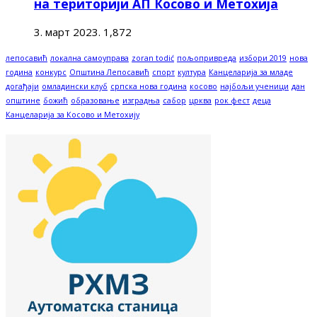
на територији АП Косово и Метохија
3. март 2023.
1,872
лепосавић
локална самоуправа
zoran todić
пољопривреда
избори 2019
нова
година
конкурс
Општина Лепосавић
спорт
култура
Канцеларија за младе
догађаји
омладински клуб
српска нова година
косово
најбољи ученици
дан
општине
божић
образовање
изградња
сабор
црква
рок фест
деца
Канцеларија за Косово и Метохију