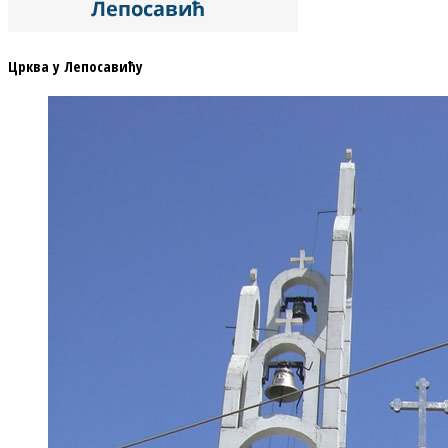
Црква у Лепосавићу