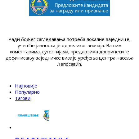
Ради бољег сагледавања потреба локалне заједнице,
учешће јавности је од великог значаја. Вашим
коментарима, сугестијама, предлозима допринесите
дефинисању заједничке визије уређења центра насеља
Лепосавић.
Најновије
Популарно
Тагови