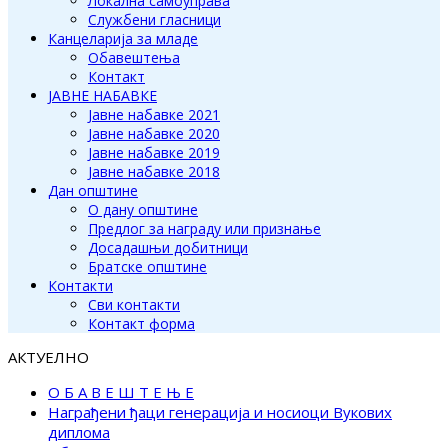
Локална самоуправа
Службени гласници
Канцеларија за младе
Обавештења
Контакт
ЈАВНЕ НАБАВКЕ
Јавне набавке 2021
Јавне набавке 2020
Јавне набавке 2019
Јавне набавке 2018
Дан општине
О дану општине
Предлог за награду или признање
Досадашњи добитници
Братске општине
Контакти
Сви контакти
Контакт форма
АКТУЕЛНО
О Б А В Е Ш Т Е Њ Е
Награђени ђаци генерација и носиоци Вукових
диплома