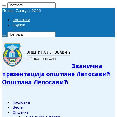
Петак, 7.август 2026
Контакти
English
Званична
презентација општине Лепосавић
Општина Лепосавић
Насловна
Вести
Општина