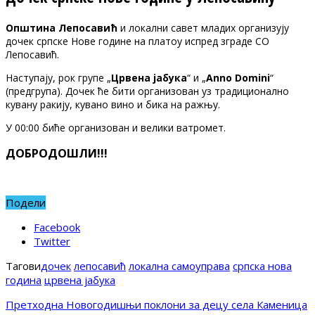
Општина Лепосавић
и локални савет младих организују
дочек српске Нове године на платоу испред зграде СО
Лепосавић.
Наступају, рок групе „
Црвена јабука
“ и „
Anno Domini
“
(предгрупа). Дочек ће бити организован уз традиционално
кувану ракију, кувано вино и бика на ражњу.
У 00:00 биће организован и велики ватромет.
ДОБРОДОШЛИ!!!
Подели
Facebook
Twitter
Тагови
дочек
лепосавић
локална самоуправа
српска нова
година
црвена јабука
Претходна
Новогодишњи поклони за децу села Каменица