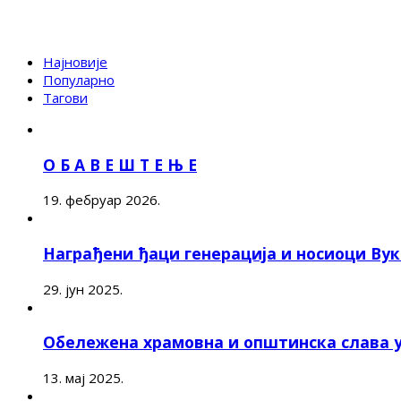
Најновије
Популарно
Тагови
О Б А В Е Ш Т Е Њ Е
19. фебруар 2026.
Награђени ђаци генерација и носиоци Ву
29. јун 2025.
Обележена храмовна и општинска слава 
13. мај 2025.