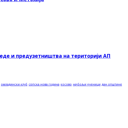
реде и предузетништва на територији АП
омладински клуб
српска нова година
косово
најбољи ученици
дан општине