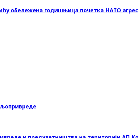
вићу обележена годишњица почетка НАТО агрес
пољопривреде
ривреде и предузетништва на територији АП Ко