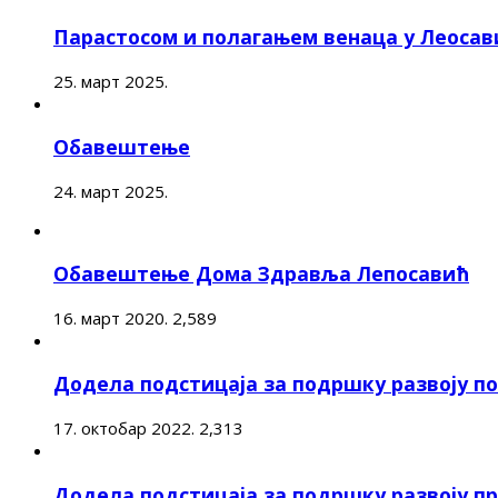
Парастосом и полагањем венаца у Леоса
25. март 2025.
Обавештење
24. март 2025.
Обавештење Дома Здравља Лепосавић
16. март 2020.
2,589
Додела подстицаја за подршку развоју 
17. октобар 2022.
2,313
Додела подстицаја за подршку развоју п