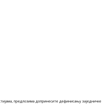
гестијама, предлозима допринесите дефинисању заједничке