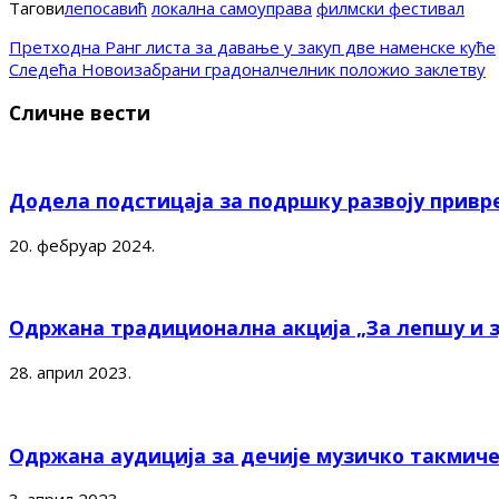
Тагови
лепосавић
локална самоуправа
филмски фестивал
Претходна
Ранг листа за давање у закуп две наменске куће
Следећа
Новоизабрани градоналчелник положио заклетву
Сличне вести
Додела подстицаја за подршку развоју привр
20. фебруар 2024.
Одржана традиционална акција „За лепшу и 
28. април 2023.
Одржана аудиција за дечије музичко такмиче