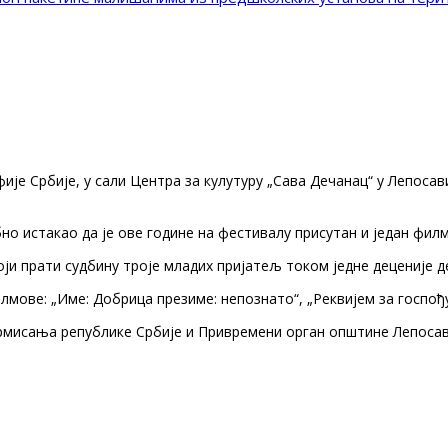
е Србије, у сали Центра за кулутуру „Сава Дечанац“ у Лепосави
 истакао да је ове године на фестивалу присутан и један филм 
и прати судбину троје младих пријатељ током једне деценије д
лмове: „Име: Добрица презиме: непознато“, „Реквијем за госпођу 
исања републике Србије и Привремени орган општине Лепосавић