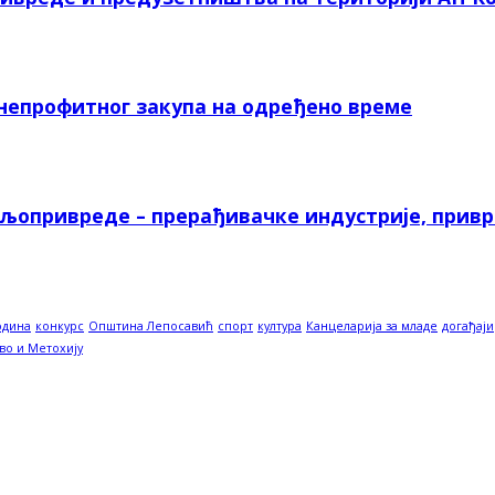
 непрофитног закупа на одређено време
ољопривреде – прерађивачке индустрије, прив
одина
конкурс
Општина Лепосавић
спорт
култура
Канцеларија за младе
догађаји
во и Метохију