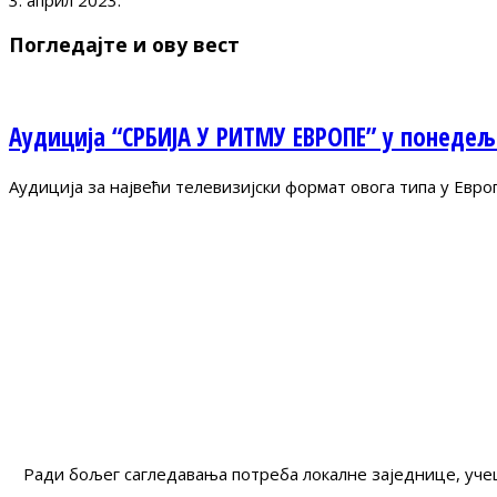
3. април 2023.
Погледајте и ову вест
Аудиција “СРБИЈА У РИТМУ ЕВРОПЕ” у понедељ
Аудиција за највећи телевизијски формат овога типа у Евр
Ради бољег сагледавања потреба локалне заједнице, учеш