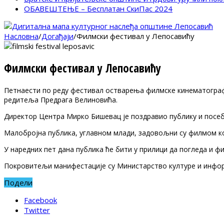
ОБАВЕШТЕЊЕ – Бесплатан СкиПас 2024
Насловна
/
Догађаји
/
Филмски фестивал у Лепосавићу
Филмски фестивал у Лепосавићу
Петнаести по реду фестивал остварења филмске кинематографиј
редитеља Предрага Велиновића.
Директор Центра Мирко Бишевац је поздравио публику и посебно
Малобројна публика, углавном млади, задовољни су филмом кој
У наредних пет дана публика ће бити у прилици да погледа и фи
Покровитељи манифестације су Министарство културе и информ
Подели
Facebook
Twitter