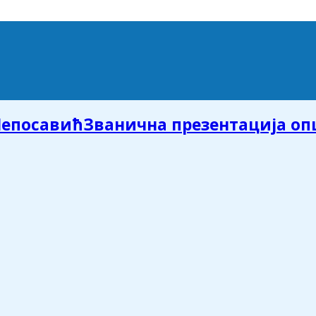
Званична презентација о