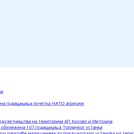
ма
ена годишњица почетка НАТО агресије
редузетништва на територији АП Косово и Метохија
 обележена 107.годишњица Топличког устанка
клон пакетиће малишанима из предшколских установа на тер