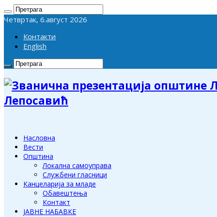
Четвртак, 6.август 2026
Контакти
English
Лепосавић
Насловна
Вести
Општина
Локална самоуправа
Службени гласници
Канцеларија за младе
Обавештења
Контакт
ЈАВНЕ НАБАВКЕ