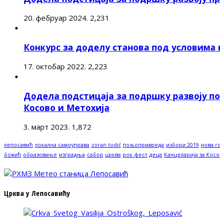
20. фебруар 2024.
2,231
Конкурс за доделу станова под условима
17. октобар 2022.
2,223
Додела подстицаја за подршку развоју п
Косово и Метохија
3. март 2023.
1,872
лепосавић
локална самоуправа
zoran todić
пољопривреда
избори 2019
нова г
божић
образовање
изградња
сабор
црква
рок фест
деца
Канцеларија за Косо
Црква у Лепосавићу