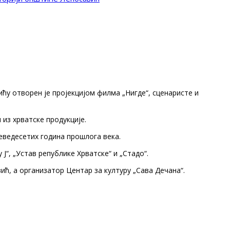
ћу отворен је пројекцијом филма „Нигде“, сценаристе и
из хрватске продукције.
еведесетих година прошлога века.
Ј“, „Устав републике Хрватске“ и „Стадо“.
, а организатор Центар за културу „Сава Дечана“.