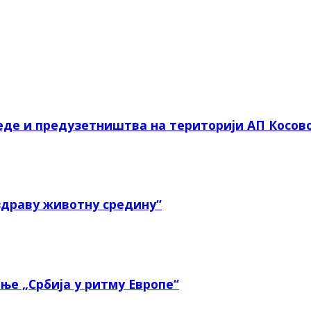
еде и предузетништва на територији АП Косов
здраву животну средину“
ње „Србија у ритму Европе“