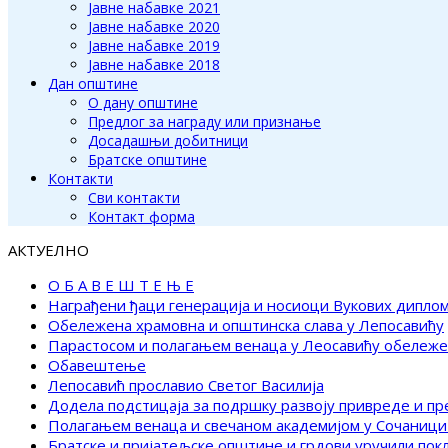
Јавне набавке 2021
Јавне набавке 2020
Јавне набавке 2019
Јавне набавке 2018
Дан општине
О дану општине
Предлог за награду или признање
Досадашњи добитници
Братске општине
Контакти
Сви контакти
Контакт форма
АКТУЕЛНО
О Б А В Е Ш Т Е Њ Е
Награђени ђаци генерација и носиоци Вукових дипло
Обележена храмовна и општинска слава у Лепосавићу
Парастосом и полагањем венаца у Леосавићу обележ
Обавештење
Лепосавић прославио Светог Василија
Додела подстицаја за подршку развоју привреде и п
Полагањем венаца и свечаном академијом у Сочаници
Братске и пријатељске општине и грдови уручили по