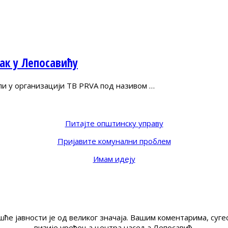
ак у Лепосавићу
опи у организацији ТВ PRVA под називом …
Питајте општинску управу
Пријавите комунални проблем
Имам идеју
ће јавности је од великог значаја. Вашим коментарима, су
визије уређења центра насеља Лепосавић.