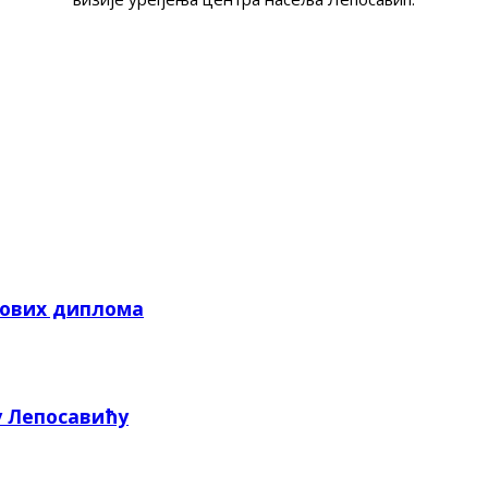
кових диплома
у Лепосавићу