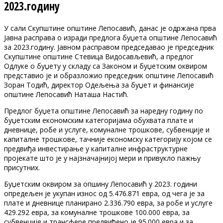
2023.годину
У сали Скупштине општине Лепосавић, данас је одржана прва
Јавна расправа о изради предлога буџета општине Лепосавић
за 2023.годину. Јавном расправом председавао је председник
Скупштине општине Стевица Видосављевић, а предлог
Одлуке о буџету у складу са Законом и буџетским оквиром
представио је и образложио председник општине Лепосавић
Зоран Тодић, директор Одељења за буџет и финансије
општине Лепосавић Наташа Настић.
Предлог буџета општине Лепосавић за наредну годину по
буџетским економским категоријама обухвата плате и
дневнице, робе и услуге, комуналне трошкове, субвенције и
капиталне трошкове, тачније економску категорију којом се
предвиђа инвестирање у капиталне инфраструктурне
пројекате што је у најзначајнијој мери и привукло пажњу
присутних.
Буџетским оквиром за опшину Лепосавић у 2023. години
опредељен је укупан износ од 5.476.871 евра, од чега је за
плате и дневнице планирано 2.336.790 евра, за робе и услуге
429.292 евра, за комуналне трошкове 100.000 евра, за
субвенције и трансфере предвиђено је 95.000 евра и за