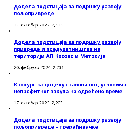
Додела подстицаја за подршку развоју
пољопривреде
17. октобар 2022.
2,313
Додела подстицаја за подршку развоју
привреде и предузетништва на
територији АП Косово и Метохија
20. фебруар 2024.
2,231
Конкурс за доделу станова под условима
непрофитног закупа на одређено време
17. октобар 2022.
2,223
Додела подстицаја за подршку развоју
пољопривреде – прерађивачке