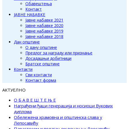
Обавештења
Контакт
ЈАВНЕ НАБАВКЕ
Јавне набавке 2021
Јавне набавке 2020
Јавне набавке 2019
Јавне набавке 2018
Дан општине
О дану општине
Предлог за награду или признање
Досадашњи добитници
Братске општине
Контакти
Сви контакти
Контакт форма
АКТУЕЛНО
О Б А В Е Ш Т Е Њ Е
Награђени ђаци генерација и носиоци Вукових
диплома
Обележена храмовна и општинска слава у
Лепосавићу
Парастосом и полагањем венаца у Леосавићу