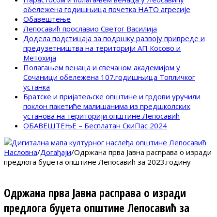
обележена годишњица почетка НАТО агресије
Обавештење
Лепосавић прославио Светог Василија
Додела подстицаја за подршку развоју привреде и
предузетништва на територији АП Косово и
Метохија
Полагањем венаца и свечаном академијом у
Сочаници обележена 107.годишњица Топличког
устанка
Братске и пријатељске општине и грдови уручили
поклон пакетиће малишанима из предшколских
установа на територији општине Лепосавић
ОБАВЕШТЕЊЕ – Бесплатан СкиПас 2024
Насловна
/
Догађаји
/
Одржана прва Јавна расправа о изради
предлога буџета општине Лепосавић за 2023.годину
Одржана прва Јавна расправа о изради
предлога буџета општине Лепосавић за