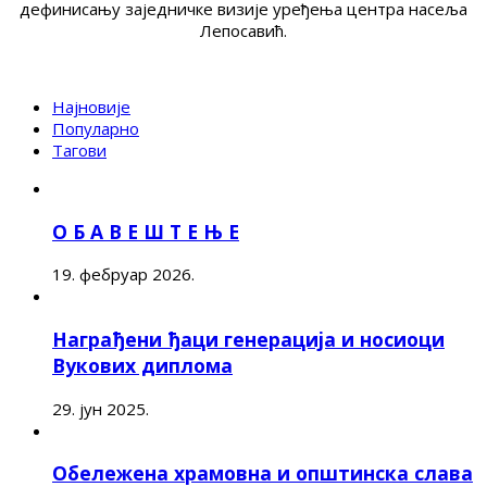
дефинисању заједничке визије уређења центра насеља
Лепосавић.
Најновије
Популарно
Тагови
О Б А В Е Ш Т Е Њ Е
19. фебруар 2026.
Награђени ђаци генерација и носиоци
Вукових диплома
29. јун 2025.
Обележена храмовна и општинска слава