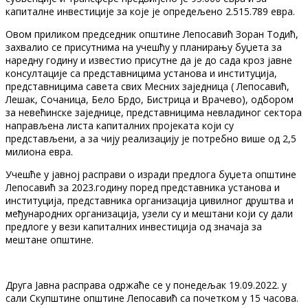
капиталне инвестиције за које је опредељено 2.515.789 евра.
Овом приликом председник општине Лепосавић Зоран Тодић,
захвалио се присутнима на учешћу у планирању буџета за
наредну годину и известио присутне да је до сада кроз јавне
консултације са представницима установа и институција,
представницима савета свих Месних заједница ( Лепосавић,
Лешак, Сочаница, Бело Брдо, Бистрица и Врачево), одбором
за невећинске заједнице, представницима невладиног сектора
направљена листа капиталних пројеката који су
представљени, а за чију реализацију је потребно више од 2,5
милиона евра.
Учешће у јавној расправи о изради предлога буџета општине
Лепосавић за 2023.годину поред представника установа и
институција, представника организација цивилног друштва и
међународних организација, узели су и мештани који су дали
предлоге у вези капиталних инвестиција од значаја за
мештане општине.
Друга Јавна расправа одржаће се у понедељак 19.09.2022. у
сали Скупштине општине Лепосавић са почетком у 15 часова.