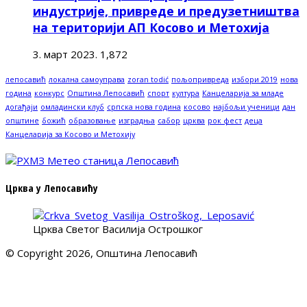
индустрије, привреде и предузетништва
на територији АП Косово и Метохија
3. март 2023.
1,872
лепосавић
локална самоуправа
zoran todić
пољопривреда
избори 2019
нова
година
конкурс
Општина Лепосавић
спорт
култура
Канцеларија за младе
догађаји
омладински клуб
српска нова година
косово
најбољи ученици
дан
општине
божић
образовање
изградња
сабор
црква
рок фест
деца
Канцеларија за Косово и Метохију
Црква у Лепосавићу
Црква Светог Василија Острошког
© Copyright 2026, Општина Лепосавић