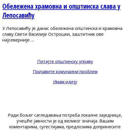
Обележена храмовна и општинска слава у
Лепосавићу
У Лепосавићу је данас обележена општинска и храмовна
славу Свети Василије Острошки, заштитник ове
најсеверније …
Питајте општинску управу
Пријавите комунални проблем
Имам идеју
Ради бољег сагледавања потреба локалне заједнице,
учешће јавности је од великог значаја. Вашим
коментарима, сугестијама, предлозима допринесите