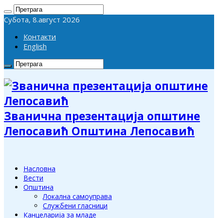
Субота, 8.август 2026
Контакти
English
Званична презентација општине
Лепосавић Општина Лепосавић
Насловна
Вести
Општина
Локална самоуправа
Службени гласници
Канцеларија за младе