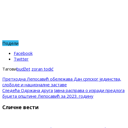
Подели
Facebook
Twitter
Тагови
budžet
zoran todić
Претходна
Лепосавић обележава Дан српског јединства,
слободе и националне заставе
Следећа
Одржана друга Јавна расправа о изради предлога
буџета општине Лепосавић за 2023. годину
Сличне вести