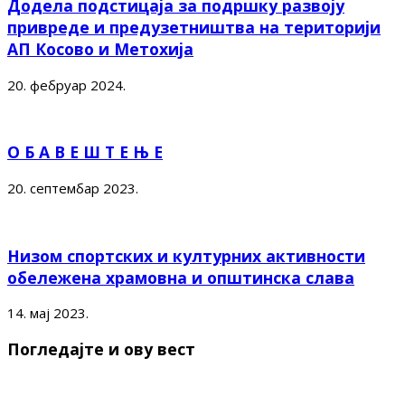
Додела подстицаја за подршку развоју
привреде и предузетништва на територији
АП Косово и Метохија
20. фебруар 2024.
О Б А В Е Ш Т Е Њ Е
20. септембар 2023.
Низом спортских и културних активности
обележена храмовна и општинска слава
14. мај 2023.
Погледајте и ову вест