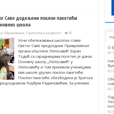
ог Саве додељени поклон пакетићи
сновних школа
ва
,
Образовање
,
Саопштења за јавност
97
На
Уочи обележавања школске славе
Светог Саве председник Привременог
О Б
органа општине Лепосавић Зоран
1
Тодић са сарадницима посетио је данас
Наг
Основну школу „Лепосавић“ у
Вук
Лепосавићу и том приликом ученицима
29
ове школе уручио поклон пакетиће.
Поклон пакетиће обезбедила је братска
Обе
 председником Ђорђем Радиновићем. За ученике
сла
13
Пар
Ле
поч
25