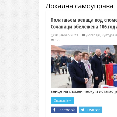
Локална самоуправа
Полагањем венаца код споме
Сочаници обележена 106.год
30. јануар 2023.
Догађаји
,
Култура 
129
венце на спомен чесму и истакао ј
Опширније »
Facebook
Twitter