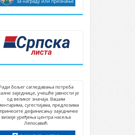
Ради бољег сагледавања потреба
калне заједнице, учешће јавности је
од великог значаја. Вашим
ментарима, сугестијама, предлозима
принесите дефинисању заједничке
визије уређења центра насеља
Лепосавић.