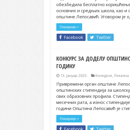
обезбедила бесплатно коришћење 
основних и средњих школа, као и 
општине Лепосавић. Уговором је 
Опширније »
Facebook
Twitter
КОНКУРС ЗА ДОДЕЛУ ОПШТИНС
ГОДИНУ
13. јануар 2023.
Конкурси
,
Локална
Привремени орган општине Лепоса
општинских стипендија за школску
свих образовних профила. Стипенд
месечних рата, а износ стипендиј
години Општина Лепосавић је сти
Опширније »
Facebook
Twitter