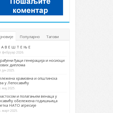
јновије
Популарно
Тагови
 А В Е Ш Т Е Њ Е
9. фебруар 2026.
рађени ђаци генерација и носиоци
ових диплома
. јун 2025.
лежена храмовна и општинска
ва у Лепосавићу
. мај 2025.
астосом и полагањем венаца у
осавићу обележена годишњица
етка НАТО агресије
. март 2025.