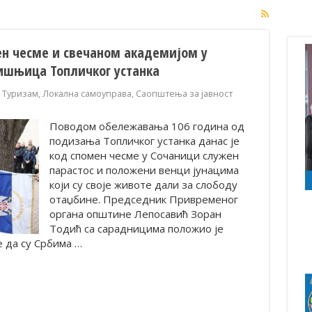
н чесме и свечаном академијом у
ишњица Топличког устанка
и Туризам
,
Локална самоуправа
,
Саопштења за јавност
Поводом обележавања 106 година од
подизања Топличког устанка данас је
код спомен чесме у Сочаници служен
парастос и положени венци јунацима
који су своје животе дали за слободу
отаџбине. Председник Привременог
органа општине Лепосавић Зоран
Тодић са сарадницима положио је
е да су Србима …