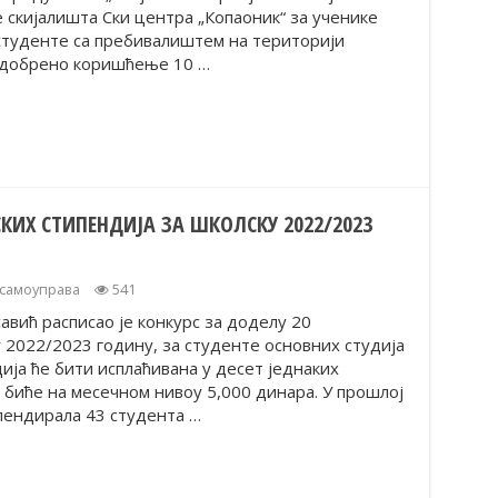
скијалишта Ски центра „Копаоник“ за ученике
студенте са пребивалиштем на територији
одобрено коришћење 10 …
КИХ СТИПЕНДИЈА ЗА ШКОЛСКУ 2022/2023
 самоуправа
541
вић расписао је конкурс за доделу 20
 2022/2023 годину, за студенте основних студија
ија ће бити исплаћивана у десет једнаких
е биће на месечном нивоу 5,000 динара. У прошлој
пендирала 43 студента …