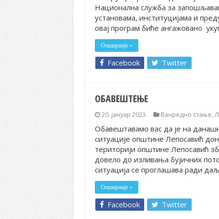
Национална служба за запошљавањ
установама, институцијама и пред
овај програм биће ангажовано укуп
Опширније »
Facebook
Twitter
ОБАВЕШТЕЊЕ
20. јануар 2023.
Ванредно стање
,
Л
Обавештавамо вас да је на данаш
ситуације општине Лепосавић до
територији општине Лепосавић зб
довело до изливања бујичних пото
ситуација се проглашава ради да
Опширније »
Facebook
Twitter