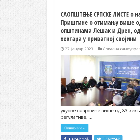
САОПШТЕЊЕ СРПСКЕ ЛИСТЕ о на
Приштине о отимању више од
општинама Лешак и Дрен, од ч
хектара у приватној својини
27. јануар 2023.
Локална самоупра
укупне површине више од 83 хект
регулативе, …
Опширније »
Facebook
Twitter