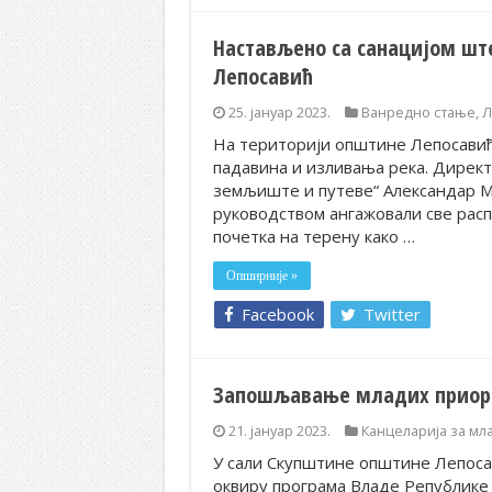
Настављено са санацијом шт
Лепосавић
25. јануар 2023.
Ванредно стање
,
Л
На територији општине Лепосавић 
падавина и изливања река. Директ
земљиште и путеве“ Александар М
руководством ангажовали све расп
почетка на терену како …
Опширније »
Facebook
Twitter
Запошљавање младих приори
21. јануар 2023.
Канцеларија за мл
У сали Скупштине општине Лепосав
оквиру програма Владе Републике С