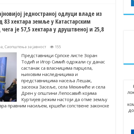
јновијој једностраној одлуци владе из
 83 хектара земље у Катастарским
ега је 57,5 хектара у друштвеној и 25,8
ва
,
Саопштења за јавност
155
Представници Српске листе Зоран
Тодић и Игор Симић одржали су данас
састанак са власницима парцела,
њиховим наследницима и
представницима насеља Лешак,
засеока Засеље, села Мекиниће и села
ло
Дрен у општини Лепосавић којима
Куртијев режим настоји да отме земљу
ко
ара правним насиљем, кршећи сопствене законске
до