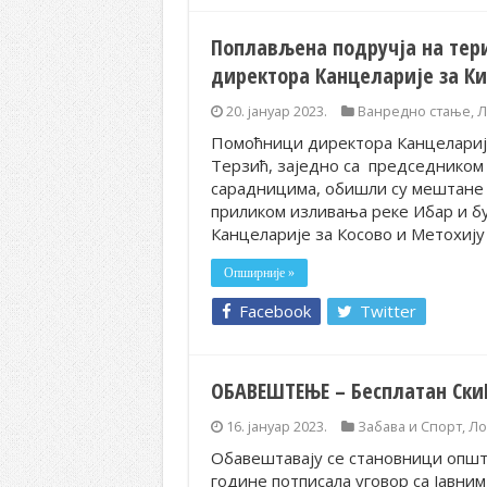
Поплављена подручја на тер
директора Канцеларије за К
20. јануар 2023.
Ванредно стање
,
Л
Помоћници директора Канцеларије
Терзић, заједно са председником
сарадницима, обишли су мештане с
приликом изливања реке Ибар и б
Канцеларије за Косово и Метохију
Опширније »
Facebook
Twitter
ОБАВЕШТЕЊЕ – Бесплатан Ски
16. јануар 2023.
Забава и Спорт
,
Ло
Обавештавају се становници општ
године потписала уговор са Јавним