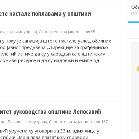
Об
ете настале поплавама у општини
24
окална самоуправа
,
Саопштења за јавност
95
у току је санација штете настале услед обилних
ор Јавног предузећа „Дирекције за грађевинско
илетић истиче да су у сарадњи са општинским
ложиве ресурсе и да су надлежи и екипе од
тет руководства општине Лепосавић
аде
,
Локална самоуправа
,
Саопштења за јавност
167
ић уручени су уговори за 33 младих лица у
рбије „Моја прва плата“ коју спроводи