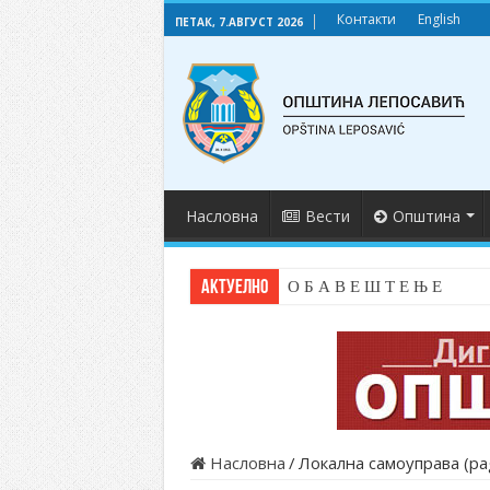
Контакти
English
ПЕТАК, 7.АВГУСТ 2026
Насловна
Вести
Општина
АКТУЕЛНО
О Б А В Е Ш Т Е Њ Е
Насловна
/
Локална самоуправа (pa