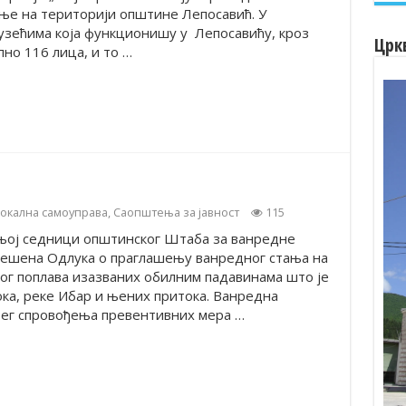
е на територији општине Лепосавић. У
узећима која функционишу у Лепосавићу, кроз
Црк
но 116 лица, и то …
окална самоуправа
,
Саопштења за јавност
115
њој седници општинског Штаба за ванредне
нешена Одлука о праглашењу ванредног стања на
ог поплава изазваних обилним падавинама што је
ка, реке Ибар и њених притока. Ванредна
љег спровођења превентивних мера …