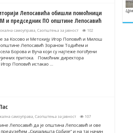
Црк
иторији Лепосавића обишли помоћници
иМ и председник ПО општине Лепосавић
окална самоуправа
,
Саопштења за јавност
102
 за Косово и Метохију Игор Поповић и Милош
 општине Лепосавић Зораном Тодићем и
ела Борова и Вуча који су најтеже погођени
ујичних притока. Помоћник директора
 Игор Поповић истакао …
Пас
кална самоуправа
,
Саопштења за јавност
107
ине Лепосавић да је општина Лепосавић и ове
 предузећем „Скијалишта Србије“ и на тај начин