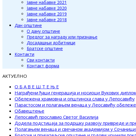
Јавне набавке 2021
Јавне набавке 2020
Јавне набавке 2019
Јавне набавке 2018
Дан општине
О дану општине
Предлог за награду или признање
Досадашњи добитници
Братске општине
Контакти
Сви контакти
Контакт форма
АКТУЕЛНО
О Б А В Е Ш Т Е Њ Е
Награђени ђаци генерација и носиоци Вукових дипло
Обележена храмовна и општинска слава у Лепосавићу
Парастосом и полагањем венаца у Леосавићу обележ
Обавештење
Лепосавић прославио Светог Василија
Додела подстицаја за подршку развоју привреде и п
Полагањем венаца и свечаном академијом у Сочаници
Братске и пријатељске општине и грдови уручили по