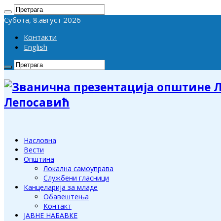
Субота, 8.август 2026
Контакти
English
Лепосавић
Насловна
Вести
Општина
Локална самоуправа
Службени гласници
Канцеларија за младе
Обавештења
Контакт
ЈАВНЕ НАБАВКЕ