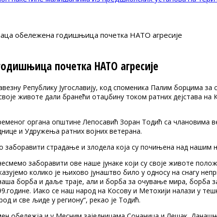
наца обележена годишњица почетка НАТО агресије
годишњица почетка НАТО агресије
езну Републику Југославију, код споменика Палим борцима за 
воје животе дали бранећи отаџбину током ратних дејстава на К
еменог органа општине Лепосавић Зоран Тодић са члановима ве
днице и Удружења ратних војних ветерана.
о заборавити страдање и злодела која су почињена над нашим н
 несмемо заборавити ове наше јунаке који су своје животе поло
зујемо колико је њихово јунаштво било у односу на снагу непр
аша борба и даље траје, али и борба за очување мира, борба з
99.године. Иако се наш народ на Косову и Метохији налази у те
од и све љиде у региону“, рекао је Тодић.
омен обележја и у Месним заједницама Сочаница и Лешак. Да