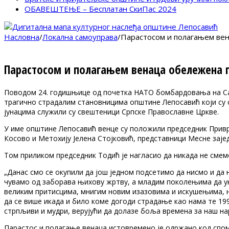
ОБАВЕШТЕЊЕ – Бесплатан СкиПас 2024
Насловна
/
Локална самоуправа
/
Парастосом и полагањем ве
Парастосом и полагањем венаца обележена 
Поводом 24. годишњице од почетка НАТО бомбардовања на Сав
трагично страдалим становницима општине Лепосавић који су с
јунацима служили су свештеници Српске Православне Цркве.
У име општине Лепосавић венце су положили председник Привр
Косово и Метохију Јелена Стојковић, представници Месне заје
Том приликом председник Тодић је нагласио да никада не смем
„Данас смо се окупили да још једном подсетимо да нисмо и да
чувамо од заборава њихову жртву, а младим поколењима да ука
великим притисцима, мнигим новим изазовима и искушењима, н
да се више икада и било коме догоди страдање као нама те 19
стрпљиви и мудри, верујући да долазе боља времена за наш нар
Парастос и полагање венаца истовремено је одржано код сп