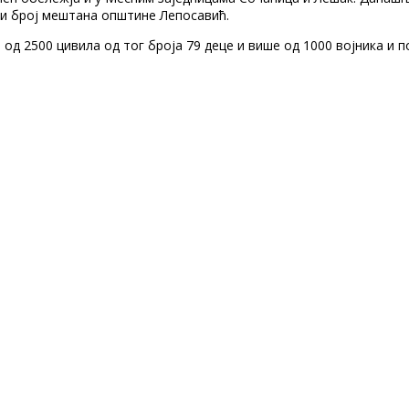
ки број мештана општине Лепосавић.
ше од 2500 цивила од тог броја 79 деце и више од 1000 војника и