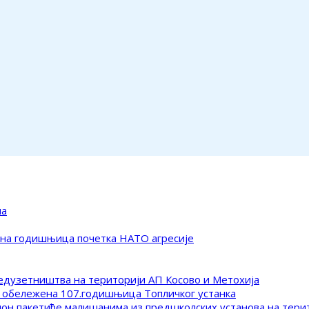
ма
ена годишњица почетка НАТО агресије
редузетништва на територији АП Косово и Метохија
 обележена 107.годишњица Топличког устанка
клон пакетиће малишанима из предшколских установа на тер