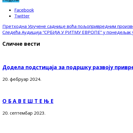
Facebook
Twitter
Претходна
Уручене саднице воћа пољопривредним произв
Следећа
Аудиција “СРБИЈА У РИТМУ ЕВРОПЕ” у понедељак 
Сличне вести
Додела подстицаја за подршку развоју привр
20. фебруар 2024.
О Б А В Е Ш Т Е Њ Е
20. септембар 2023.