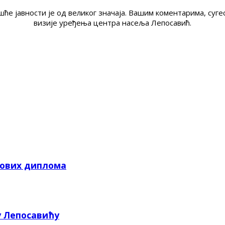
ће јавности је од великог значаја. Вашим коментарима, су
визије уређења центра насеља Лепосавић.
кових диплома
у Лепосавићу