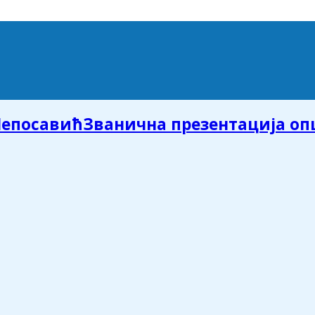
Званична презентација о