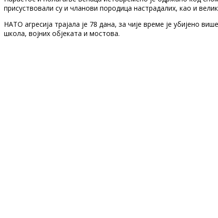
присуствовали су и чланови породица настрадалих, као и вели
НАТО агресија трајала је 78 дана, за чије време је убијено ви
школа, војних објеката и мостова.