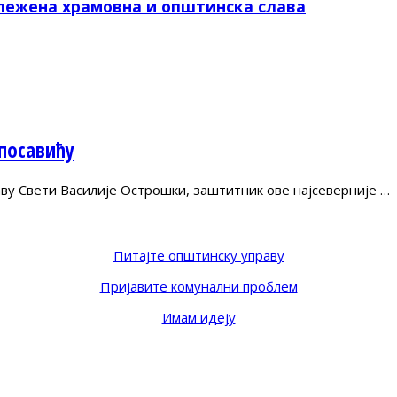
лежена храмовна и општинска слава
посавићу
ву Свети Василије Острошки, заштитник ове најсеверније …
Питајте општинску управу
Пријавите комунални проблем
Имам идеју