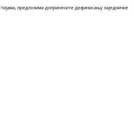
гестијама, предлозима допринесите дефинисању заједничке