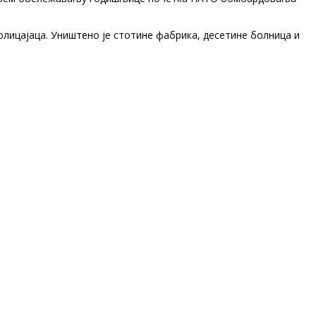
 полицајаца. Уништено је стотине фабрика, десетине болница и