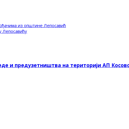
ођачима из општине Лепосавић
у Лепосавићу
еде и предузетништва на територији АП Косов