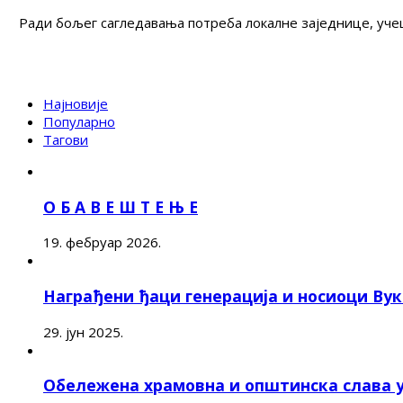
Ради бољег сагледавања потреба локалне заједнице, учеш
Најновије
Популарно
Тагови
О Б А В Е Ш Т Е Њ Е
19. фебруар 2026.
Награђени ђаци генерација и носиоци Ву
29. јун 2025.
Обележена храмовна и општинска слава 