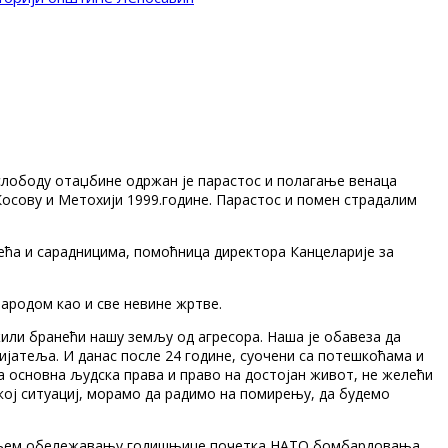
слободу отаџбине одржан је парастос и полагање венаца
осову и Метохији 1999.године. Парастос и помен страдалим
ћа и сарадницима, помоћница директора Канцеларије за
ародом као и све невине жртве.
жили бранећи нашу земљу од агресора. Наша је обавеза да
ијатеља. И данас после 24 године, суочени са потешкоћама и
а основна људска права и право на достојан живот, не желећи
шкој ситуациј, морамо да радимо на помирењу, да будемо
нашњем обележавању годишњице почетка НАТО бомбардовања