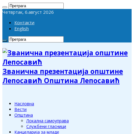
Четвртак, 6.август 2026
Контакти
English
Званична презентација општине
Лепосавић Општина Лепосавић
Насловна
Вести
Општина
Локална самоуправа
Службени гласници
Канцеларија за младе