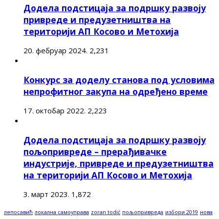
Додела подстицаја за подршку развоју
привреде и предузетништва на
територији АП Косово и Метохија
20. фебруар 2024.
2,231
Конкурс за доделу станова под условима
непрофитног закупа на одређено време
17. октобар 2022.
2,223
Додела подстицаја за подршку развоју
пољопривреде – прерађивачке
индустрије, привреде и предузетништва
на територији АП Косово и Метохија
3. март 2023.
1,872
лепосавић
локална самоуправа
zoran todić
пољопривреда
избори 2019
нова