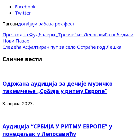
Facebook
Twitter
Тагови
догађаји
забава
рок фест
Претходна
Фудбалери „Трепче“ из Лепосавића победили
Нови Пазар
Следећа
Асфалтиран пут за село Остраће код Лешка
Сличне вести
Одржана аудиција за дечије музичко
такмичење „Србија у ритму Европе“
3. април 2023.
Аудиција “СРБИЈА У РИТМУ ЕВРОПЕ” у
понедељак у Лепосавићу