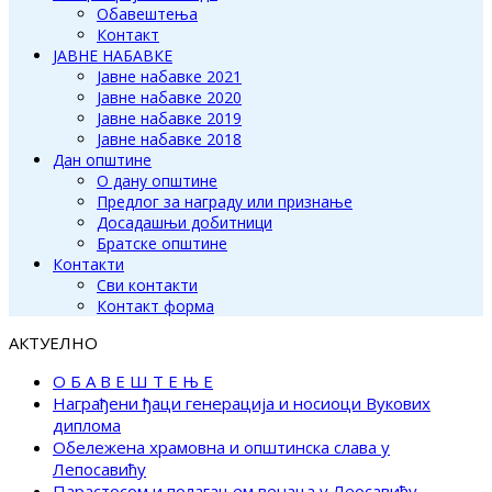
Обавештења
Контакт
ЈАВНЕ НАБАВКЕ
Јавне набавке 2021
Јавне набавке 2020
Јавне набавке 2019
Јавне набавке 2018
Дан општине
О дану општине
Предлог за награду или признање
Досадашњи добитници
Братске општине
Контакти
Сви контакти
Контакт форма
АКТУЕЛНО
О Б А В Е Ш Т Е Њ Е
Награђени ђаци генерација и носиоци Вукових
диплома
Обележена храмовна и општинска слава у
Лепосавићу
Парастосом и полагањем венаца у Леосавићу