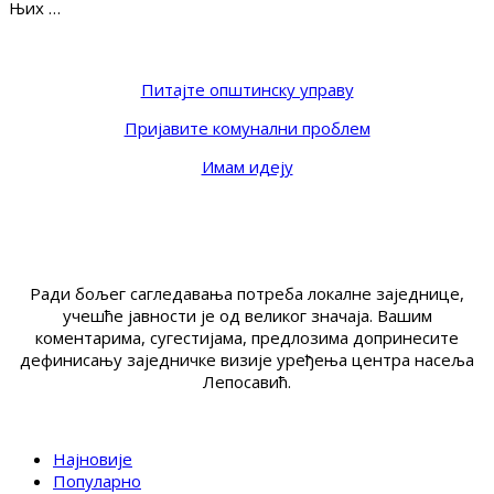
Њих …
Питајте општинску управу
Пријавите комунални проблем
Имам идеју
Ради бољег сагледавања потреба локалне заједнице,
учешће јавности је од великог значаја. Вашим
коментарима, сугестијама, предлозима допринесите
дефинисању заједничке визије уређења центра насеља
Лепосавић.
Најновије
Популарно