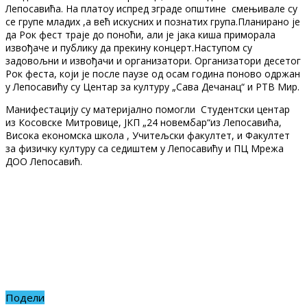
Лепосавића. На платоу испред зграде општине смењивале су
се групе младих ,а већ искусних и познатих група.Планирано је
да Рок фест траје до поноћи, али је јака киша приморала
извођаче и публику да прекину концерт.Наступом су
задовољни и извођачи и организатори. Организатори десетог
Рок феста, који је после паузе од осам година поново одржан
у Лепосавићу су Центар за културу „Сава Дечанац“ и РТВ Мир.
Манифестацију су материјално помогли Студентски центар
из Косовске Митровице, ЈКП „24 новембар“из Лепосавића,
Висока економска школа , Учитељски факултет, и Факултет
за физичку културу са седиштем у Лепосавићу и ПЦ Мрежа
ДОО Лепосавић.
Подели