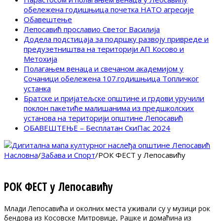
обележена годишњица почетка НАТО агресије
Обавештење
Лепосавић прославио Светог Василија
Додела подстицаја за подршку развоју привреде и
предузетништва на територији АП Косово и
Метохија
Полагањем венаца и свечаном академијом у
Сочаници обележена 107.годишњица Топличког
устанка
Братске и пријатељске општине и грдови уручили
поклон пакетиће малишанима из предшколских
установа на територији општине Лепосавић
ОБАВЕШТЕЊЕ – Бесплатан СкиПас 2024
Насловна
/
Забава и Спорт
/
РОК ФЕСТ у Лепосавићу
РОК ФЕСТ у Лепосавићу
Млади Лепосавића и околних места уживали су у музици рок
бендова из Косовске Митровице, Рашке и домаћина из