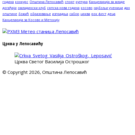
година
конкурс
Општина Лепосавић
спорт
култура
Канцеларија за младе
догађаји
омладински клуб
српска нова година
косово
најбољи ученици
дан
општине
божић
образовање
изградња
сабор
црква
рок фест
деца
Канцеларија за Косово и Метохију
Црква у Лепосавићу
Црква Светог Василија Острошког
© Copyright 2026, Општина Лепосавић