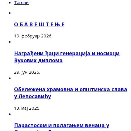
Тагови
О Б А В Е Ш Т Е Њ Е
19. фебруар 2026.
Награђени ђаци генерација и носиоци
Вукових диплома
29. јун 2025.
Обележена храмовна и општинска слава
у Лепосавићу
13. мај 2025.
Парастосом и полагањем венаца у