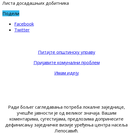
Листа досадашњих добитника
Подели
Facebook
Twitter
Питајте општинску управу
Пријавите комунални проблем
Имам идеју
Ради бољег сагледавања потреба локалне заједнице,
учешће јавности је од великог значаја. Вашим
коментарима, сугестијама, предлозима допринесите
дефинисању заједничке визије уређења центра насеља
Лепосавић.