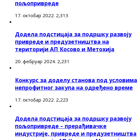
пољопривреде
17. октобар 2022.
2,313
Додела подстицаја за подршку развоју
привреде и предузетништва на
територији АП Косово и Метохија
20. фебруар 2024.
2,231
Конкурс за доделу станова под условима
непрофитног закупа на одређено време
17. октобар 2022.
2,223
Додела подстицаја за подршку развоју
пољопривреде – прерађивачке
индустрије, привреде и предузетништва