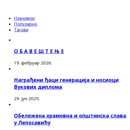
Најновије
Популарно
Тагови
О Б А В Е Ш Т Е Њ Е
19. фебруар 2026.
Награђени ђаци генерација и носиоци
Вукових диплома
29. јун 2025.
Обележена храмовна и општинска слава
у Лепосавићу