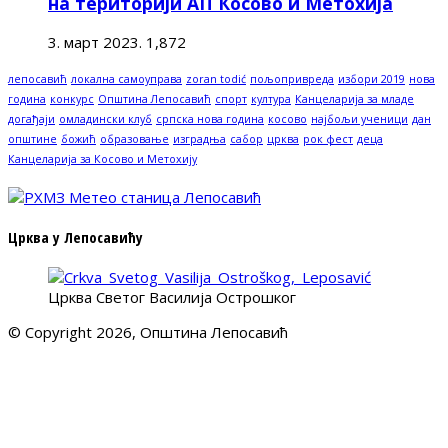
на територији АП Косово и Метохија
3. март 2023.
1,872
лепосавић
локална самоуправа
zoran todić
пољопривреда
избори 2019
нова
година
конкурс
Општина Лепосавић
спорт
култура
Канцеларија за младе
догађаји
омладински клуб
српска нова година
косово
најбољи ученици
дан
општине
божић
образовање
изградња
сабор
црква
рок фест
деца
Канцеларија за Косово и Метохију
Црква у Лепосавићу
Црква Светог Василија Острошког
© Copyright 2026, Општина Лепосавић