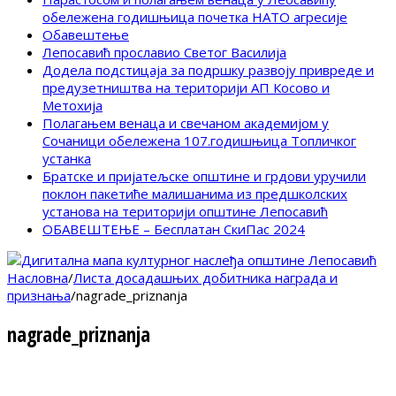
обележена годишњица почетка НАТО агресије
Обавештење
Лепосавић прославио Светог Василија
Додела подстицаја за подршку развоју привреде и
предузетништва на територији АП Косово и
Метохија
Полагањем венаца и свечаном академијом у
Сочаници обележена 107.годишњица Топличког
устанка
Братске и пријатељске општине и грдови уручили
поклон пакетиће малишанима из предшколских
установа на територији општине Лепосавић
ОБАВЕШТЕЊЕ – Бесплатан СкиПас 2024
Насловна
/
Листа досадашњих добитника награда и
признања
/
nagrade_priznanja
nagrade_priznanja