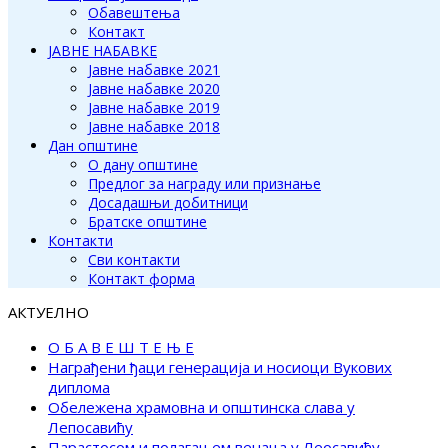
Обавештења
Контакт
ЈАВНЕ НАБАВКЕ
Јавне набавке 2021
Јавне набавке 2020
Јавне набавке 2019
Јавне набавке 2018
Дан општине
О дану општине
Предлог за награду или признање
Досадашњи добитници
Братске општине
Контакти
Сви контакти
Контакт форма
АКТУЕЛНО
О Б А В Е Ш Т Е Њ Е
Награђени ђаци генерација и носиоци Вукових
диплома
Обележена храмовна и општинска слава у
Лепосавићу
Парастосом и полагањем венаца у Леосавићу