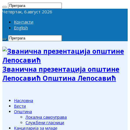
Четвртак, 6.август 2026
Контакти
English
Званична презентација општине
Лепосавић Општина Лепосавић
Насловна
Вести
Општина
Локална самоуправа
Службени гласници
Канцеларија за младе