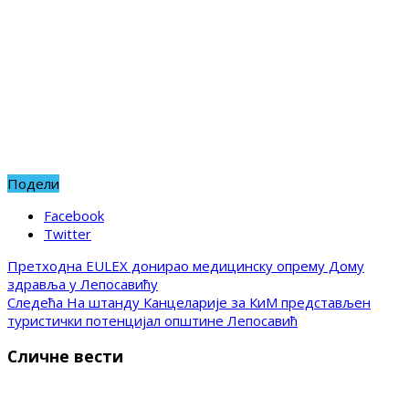
Подели
Facebook
Twitter
Претходна
EULEX донирао медицинску опрему Дому
здравља у Лепосавићу
Следећа
На штанду Канцеларије за КиМ представљен
туристички потенцијал општине Лепосавић
Сличне вести