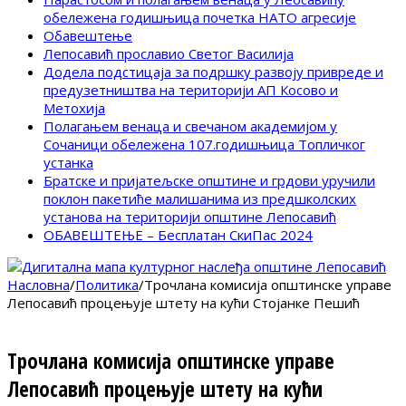
обележена годишњица почетка НАТО агресије
Обавештење
Лепосавић прославио Светог Василија
Додела подстицаја за подршку развоју привреде и
предузетништва на територији АП Косово и
Метохија
Полагањем венаца и свечаном академијом у
Сочаници обележена 107.годишњица Топличког
устанка
Братске и пријатељске општине и грдови уручили
поклон пакетиће малишанима из предшколских
установа на територији општине Лепосавић
ОБАВЕШТЕЊЕ – Бесплатан СкиПас 2024
Насловна
/
Политика
/
Трочлана комисија општинске управе
Лепосавић процењује штету на кући Стојанке Пешић
Трочлана комисија општинске управе
Лепосавић процењује штету на кући