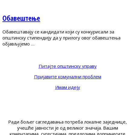
Обавештење
Обавештавају се кандидати који су конкурисали за
општинску стипендију да у прилогу овог обавештења
објављујемо …
Питајте општинску управу
Пријавите комунални проблем
Имам идеју
Ради бољег сагледавања потреба локалне заједнице,
учешће јавности је од великог значаја. Вашим
коментарима, сугестијама, предлозима допринесите