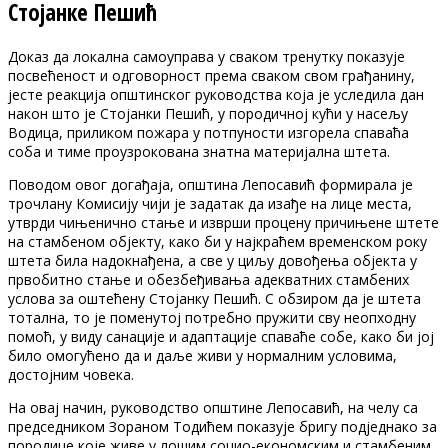
Стојанке Пешић
Доказ да локална самоуправа у сваком тренутку показује
посвећеност и одговорност према сваком свом грађанину,
јесте реакција општинског руководства која је уследила дан
након што је Стојанки Пешић, у породичној кући у насељу
Водица, приликом пожара у потпуности изгорела спаваћа
соба и тиме проузрокована знатна материјална штета.
Поводом овог догађаја, општина Лепосавић формирала је
трочлану Комисију чији је задатак да изађе на лице места,
утврди чињенично стање и изврши процену причињене штете
на стамбеном објекту, како би у најкраћем временском року
штета била надокнађена, а све у циљу довођења објекта у
првобитно стање и обезбеђивања адекватних стамбених
услова за оштећену Стојанку Пешић. С обзиром да је штета
тотална, то је поменутој потребно пружити сву неопходну
помоћ, у виду санације и адаптације спаваће собе, како би јој
било омогућено да и даље живи у нормалним условима,
достојним човека.
На овај начин, руководство општине Лепосавић, на челу са
председником Зораном Тодићем показује бригу подједнако за
породице које живе у лошим социо-економским и стамбеним