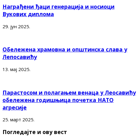
Награђени ђаци генерација и носиоци
Вукових диплома
29. јун 2025.
Обележена храмовна и општинска слава у
Лепосавићу
13. мај 2025.
Парастосом и полагањем венаца у Леосавићу
обележена годишњица почетка НАТО
агресије
25. март 2025.
Погледајте и ову вест