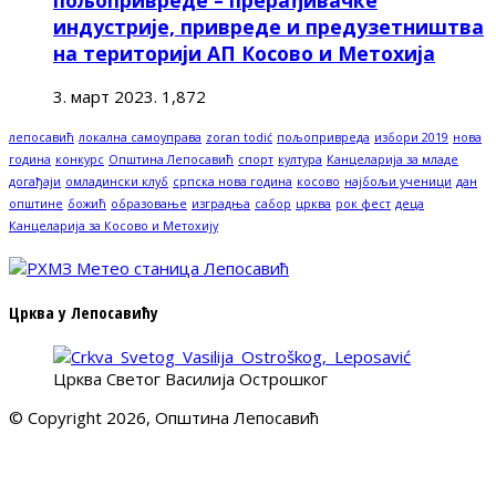
индустрије, привреде и предузетништва
на територији АП Косово и Метохија
3. март 2023.
1,872
лепосавић
локална самоуправа
zoran todić
пољопривреда
избори 2019
нова
година
конкурс
Општина Лепосавић
спорт
култура
Канцеларија за младе
догађаји
омладински клуб
српска нова година
косово
најбољи ученици
дан
општине
божић
образовање
изградња
сабор
црква
рок фест
деца
Канцеларија за Косово и Метохију
Црква у Лепосавићу
Црква Светог Василија Острошког
© Copyright 2026, Општина Лепосавић