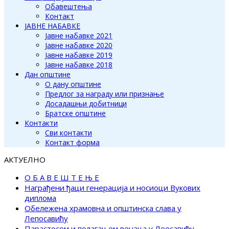
Обавештења
Контакт
ЈАВНЕ НАБАВКЕ
Јавне набавке 2021
Јавне набавке 2020
Јавне набавке 2019
Јавне набавке 2018
Дан општине
О дану општине
Предлог за награду или признање
Досадашњи добитници
Братске општине
Контакти
Сви контакти
Контакт форма
АКТУЕЛНО
О Б А В Е Ш Т Е Њ Е
Награђени ђаци генерација и носиоци Вукових
диплома
Обележена храмовна и општинска слава у
Лепосавићу
Парастосом и полагањем венаца у Леосавићу