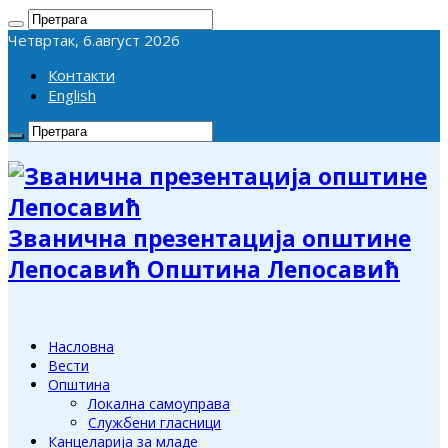
Четвртак, 6.август 2026
Контакти
English
Званична презентација општине
Лепосавић Општина Лепосавић
Насловна
Вести
Општина
Локална самоуправа
Службени гласници
Канцеларија за младе