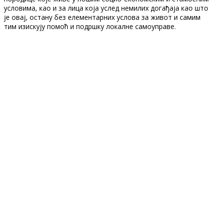
условима, као и за лица која услед немилих догађаја као што
је овај, остану без елементарних услова за живот и самим
тим изискују помоћ и подршку локалне самоуправе.