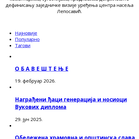
дефинисању заједничке визије уређења центра насеља
Лепосавић.
Најновије
Популарно
Тагови
О Б А В Е Ш Т Е Њ Е
19. фебруар 2026.
Награђени ђаци генерација и носиоци
Вукових диплома
29. јун 2025.
Обележена храмовна и општинска слава