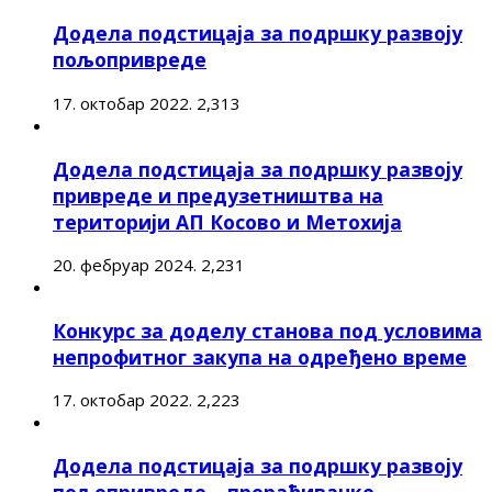
Додела подстицаја за подршку развоју
пољопривреде
17. октобар 2022.
2,313
Додела подстицаја за подршку развоју
привреде и предузетништва на
територији АП Косово и Метохија
20. фебруар 2024.
2,231
Конкурс за доделу станова под условима
непрофитног закупа на одређено време
17. октобар 2022.
2,223
Додела подстицаја за подршку развоју
пољопривреде – прерађивачке