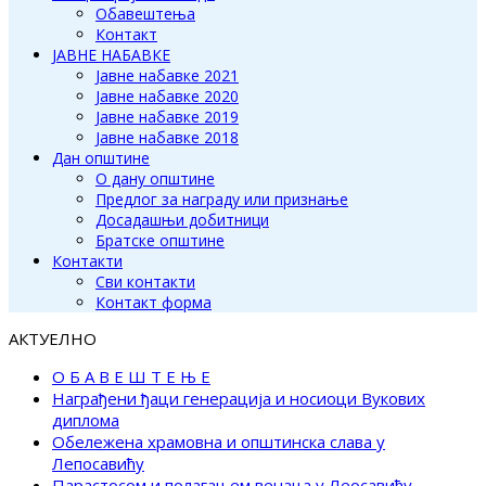
Обавештења
Контакт
ЈАВНЕ НАБАВКЕ
Јавне набавке 2021
Јавне набавке 2020
Јавне набавке 2019
Јавне набавке 2018
Дан општине
О дану општине
Предлог за награду или признање
Досадашњи добитници
Братске општине
Контакти
Сви контакти
Контакт форма
АКТУЕЛНО
О Б А В Е Ш Т Е Њ Е
Награђени ђаци генерација и носиоци Вукових
диплома
Обележена храмовна и општинска слава у
Лепосавићу
Парастосом и полагањем венаца у Леосавићу