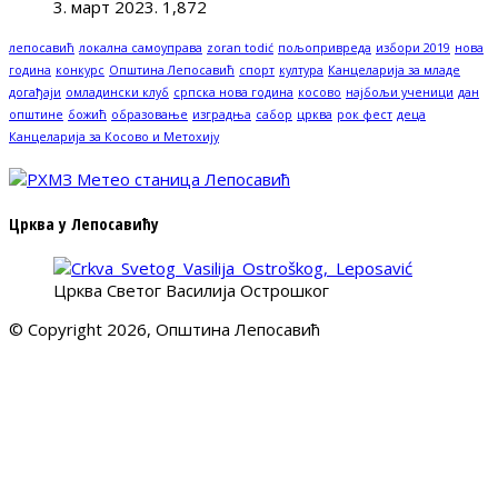
3. март 2023.
1,872
лепосавић
локална самоуправа
zoran todić
пољопривреда
избори 2019
нова
година
конкурс
Општина Лепосавић
спорт
култура
Канцеларија за младе
догађаји
омладински клуб
српска нова година
косово
најбољи ученици
дан
општине
божић
образовање
изградња
сабор
црква
рок фест
деца
Канцеларија за Косово и Метохију
Црква у Лепосавићу
Црква Светог Василија Острошког
© Copyright 2026, Општина Лепосавић