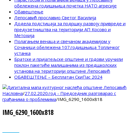
обележена годишњица почетка НАТО агресије
Обавештење
Лепосавић прославио Светог Василија
Додела подстицаја за подршку развоју привреде и
предузетништва на територији АП Косово и
Метохија
Полагањем венаца и свечаном академијом у
Сочаници обележена 107.годишњица Топличког
устанка
Братске и пријатељске општине и грдови уручили
поклон пакетиће малишанима из предшколских
установа на територији општине Лепосавић
ОБАВЕШТЕЊЕ – Бесплатан СкиПас 2024
Насловна
/
27.02.2020.год - Председник разговарао с
грађанима о проблемима
/
IMG_6290_1600x818
IMG_6290_1600x818