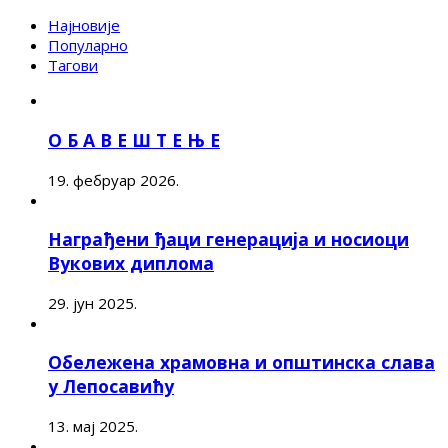
Најновије
Популарно
Тагови
О Б А В Е Ш Т Е Њ Е
19. фебруар 2026.
Награђени ђаци генерација и носиоци
Вукових диплома
29. јун 2025.
Обележена храмовна и општинска слава
у Лепосавићу
13. мај 2025.