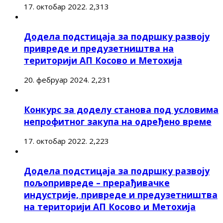
17. октобар 2022.
2,313
Додела подстицаја за подршку развоју
привреде и предузетништва на
територији АП Косово и Метохија
20. фебруар 2024.
2,231
Конкурс за доделу станова под условима
непрофитног закупа на одређено време
17. октобар 2022.
2,223
Додела подстицаја за подршку развоју
пољопривреде – прерађивачке
индустрије, привреде и предузетништва
на територији АП Косово и Метохија