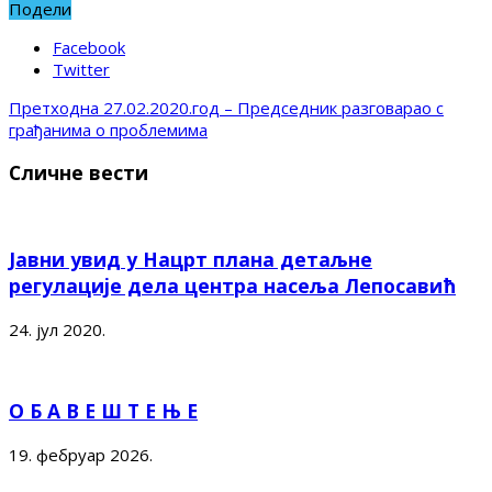
Подели
Facebook
Twitter
Претходна
27.02.2020.год – Председник разговарао с
грађанима о проблемима
Сличне вести
Јавни увид у Нацрт плана детаљне
регулације дела центра насеља Лепосавић
24. јул 2020.
О Б А В Е Ш Т Е Њ Е
19. фебруар 2026.