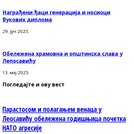
Награђени ђаци генерација и носиоци
Вукових диплома
29. јун 2025.
Обележена храмовна и општинска слава у
Лепосавићу
13. мај 2025.
Погледајте и ову вест
Парастосом и полагањем венаца у
Леосавићу обележена годишњица почетка
НАТО агресије