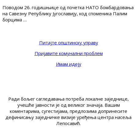
Поводом 26. годишњице од почетка НАТО бомбардовања
на Савезну Републику Југославију, код споменика Палим
борцима …
Питајте општинску управу
Пријавите комунални проблем
Имам идеју
Ради бољег сагледавања потреба локалне заједнице,
учешће јавности је од великог значаја. Вашим
коментарима, сугестијама, предлозима допринесите
дефинисању заједничке визије уређења центра насеља
Лепосавић.