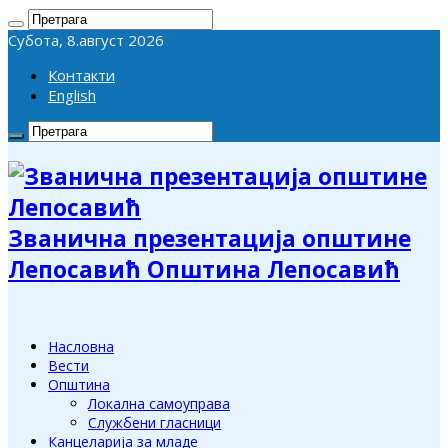
Субота, 8.август 2026
Контакти
English
Званична презентација општине
Лепосавић Општина Лепосавић
Насловна
Вести
Општина
Локална самоуправа
Службени гласници
Канцеларија за младе