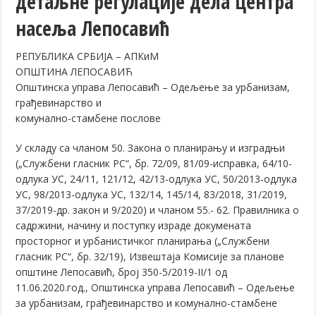
детаљне регулације дела центра
насеља Лепосавић
РЕПУБЛИКА СРБИЈА – АПКиМ
ОПШТИНА ЛЕПОСАВИЋ
Општинска управа Лепосавић – Одељење за урбанизам,
грађевинарство и
комунално-стамбене послове
У складу са чланом 50. Закона о планирању и изградњи
(„Службени гласник РС“, бр. 72/09, 81/09-исправка, 64/10-
одлука УС, 24/11, 121/12, 42/13-одлука УС, 50/2013-одлука
УС, 98/2013-одлука УС, 132/14, 145/14, 83/2018, 31/2019,
37/2019-др. закон и 9/2020) и чланом 55.- 62. Правилника о
садржини, начину и поступку израде докумената
просторног и урбанистичког планирања („Службени
гласник РС“, бр. 32/19), Извештаја Комисије за планове
општине Лепосавић, број 350-5/2019-II/1 од
11.06.2020.год., Општинска управа Лепосавић – Одељење
за урбанизам, грађевинарство и комунално-стамбене