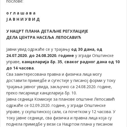
послове:
о г л а ш а в а
Ј А В Н И У В И Д
У НАЦРТ ПЛАНА ДЕТАЉНЕ РЕГУЛАЦИЈЕ
ДЕЛА ЦЕНТРА НАСЕЉА ЛЕПОСАВИЋ
Јавни увид одржаће се у трајању
од 30 дана, од
24.07.2020. до 24.08.2020. године
у згради Општинске
управе,
канцеларија бр. 35
,
сваког радног дана од 10
до 14 часова
.
Сва заинтересована правна и физичка лица могу
доставити примедбе и сугестије у писаној форми у току
трајања јавног увида, закључно са 24.08.2020. године,
преко писарнице канцеларија бр. 10.
Јавна седница Комисије за планове општине Лепосавић
одржаће се 02.09.2020. године, у згради Општинске
управе, у скупштинској сали, са почетком у 12 часова. У
току јавне седнице, сва физичка и правна лица која су
поднела примедбе у вези са Нацртом плана у писаном