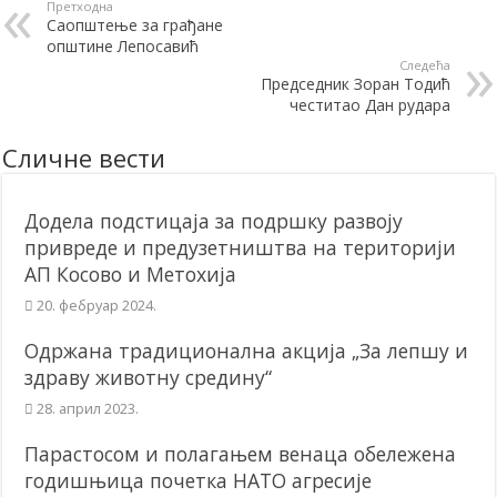
Претходна
Саопштење за грађане
општине Лепосавић
Следећа
Председник Зоран Тодић
честитао Дан рудара
Сличне вести
Додела подстицаја за подршку развоју
привреде и предузетништва на територији
АП Косово и Метохија
20. фебруар 2024.
Одржана традиционална акција „За лепшу и
здраву животну средину“
28. април 2023.
Парастосом и полагањем венаца обележена
годишњица почетка НАТО агресије