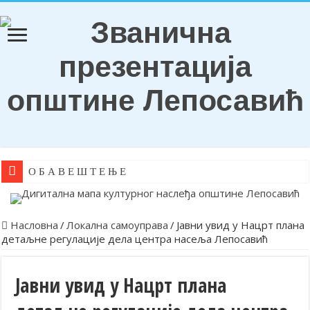
О Б А В Е Ш Т Е Њ Е
Насловна
/
Локална самоуправа
/
Јавни увид у Нацрт плана
детаљне регулације дела центра насеља Лепосавић
Јавни увид у Нацрт плана