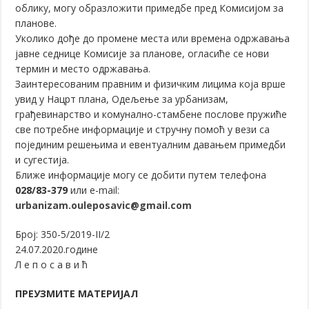
облику, могу образложити примедбе пред Комисијом за
планове.
Уколико дође до промене места или времена одржавања
јавне седнице Комисије за планове, огласиће се нови
термин и место одржавања.
Заинтересованим правним и физичким лицима која врше
увид у Нацрт плана, Одељење за урбанизам,
грађевинарство и комунално-стамбене послове пружиће
све потребне информације и стручну помоћ у вези са
појединим решењима и евентуалним давањем примедби
и сугестија.
Ближе информације могу се добити путем телефона
028/83-379
или е-mail:
urbanizam.ouleposavic@gmail.com
Број: 350-5/2019-II/2
24.07.2020.године
Л е п о с а в и ћ
ПРЕУЗМИТЕ МАТЕРИЈАЛ