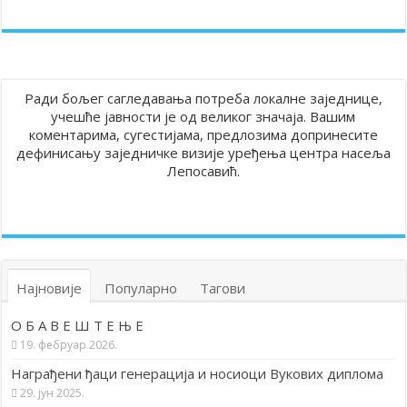
Ради бољег сагледавања потреба локалне заједнице,
учешће јавности је од великог значаја. Вашим
коментарима, сугестијама, предлозима допринесите
дефинисању заједничке визије уређења центра насеља
Лепосавић.
Најновије
Популарно
Тагови
О Б А В Е Ш Т Е Њ Е
19. фебруар 2026.
Награђени ђаци генерација и носиоци Вукових диплома
29. јун 2025.