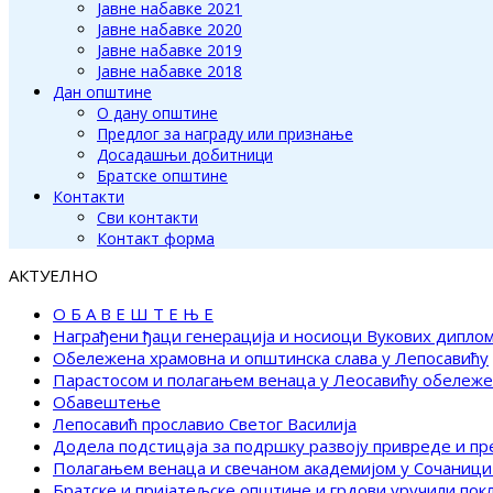
Јавне набавке 2021
Јавне набавке 2020
Јавне набавке 2019
Јавне набавке 2018
Дан општине
О дану општине
Предлог за награду или признање
Досадашњи добитници
Братске општине
Контакти
Сви контакти
Контакт форма
АКТУЕЛНО
О Б А В Е Ш Т Е Њ Е
Награђени ђаци генерација и носиоци Вукових дипло
Обележена храмовна и општинска слава у Лепосавићу
Парастосом и полагањем венаца у Леосавићу обележ
Обавештење
Лепосавић прославио Светог Василија
Додела подстицаја за подршку развоју привреде и п
Полагањем венаца и свечаном академијом у Сочаници
Братске и пријатељске општине и грдови уручили по