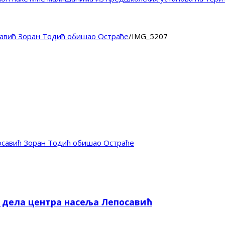
авић Зоран Тодић обишао Остраће
/
IMG_5207
савић Зоран Тодић обишао Остраће
е дела центра насеља Лепосавић