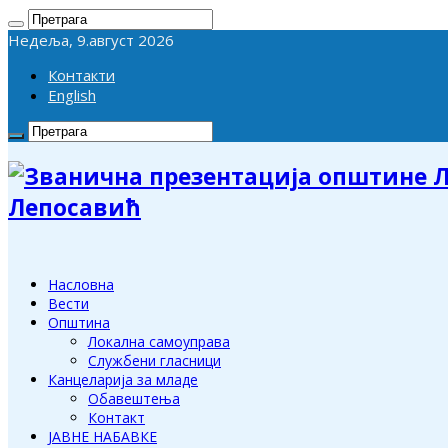
Недеља, 9.август 2026
Контакти
English
Лепосавић
Насловна
Вести
Општина
Локална самоуправа
Службени гласници
Канцеларија за младе
Обавештења
Контакт
ЈАВНЕ НАБАВКЕ