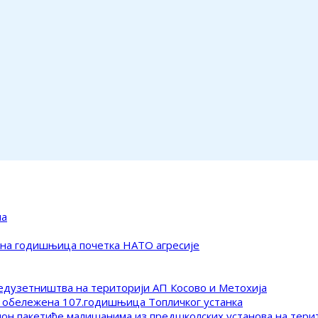
ма
ена годишњица почетка НАТО агресије
редузетништва на територији АП Косово и Метохија
 обележена 107.годишњица Топличког устанка
клон пакетиће малишанима из предшколских установа на тер