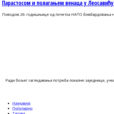
Парастосом и полагањем венаца у Леосавићу
Поводом 26. годишњице од почетка НАТО бомбардовања на 
Ради бољег сагледавања потреба локалне заједнице, учеш
Најновије
Популарно
Тагови