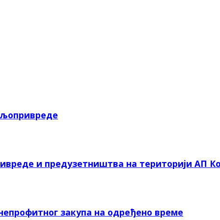
пољопривреде
ривреде и предузетништва на територији АП Ко
 непрофитног закупа на одређено време