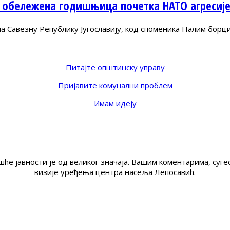
 обележена годишњица почетка НАТО агресиј
Савезну Републику Југославију, код споменика Палим борц
Питајте општинску управу
Пријавите комунални проблем
Имам идеју
ће јавности је од великог значаја. Вашим коментарима, су
визије уређења центра насеља Лепосавић.