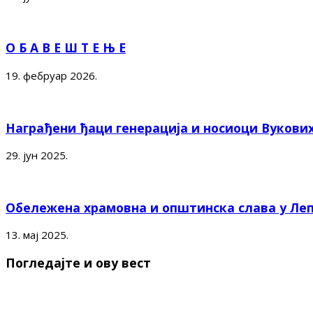
О Б А В Е Ш Т Е Њ Е
19. фебруар 2026.
Награђени ђаци генерација и носиоци Вукови
29. јун 2025.
Обележена храмовна и општинска слава у Ле
13. мај 2025.
Погледајте и ову вест