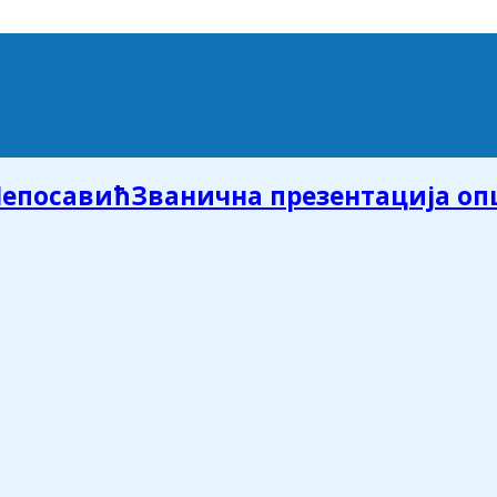
Званична презентација о