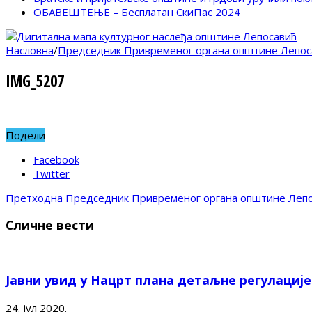
ОБАВЕШТЕЊЕ – Бесплатан СкиПас 2024
Насловна
/
Председник Привременог органа општине Лепос
IMG_5207
Подели
Facebook
Twitter
Претходна
Председник Привременог органа општине Лепо
Сличне вести
Јавни увид у Нацрт плана детаљне регулациј
24. јул 2020.