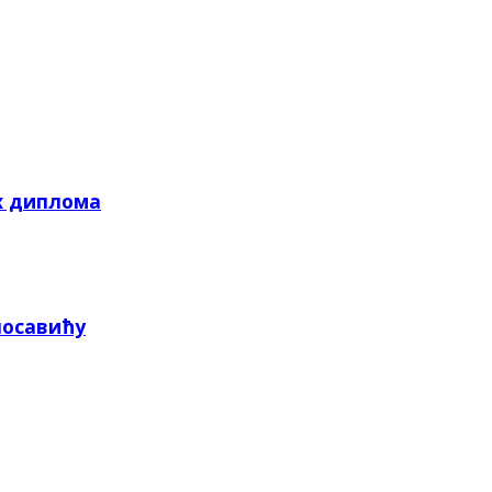
х диплома
посавићу