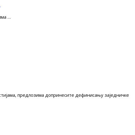
е
има …
гестијама, предлозима допринесите дефинисању заједничке