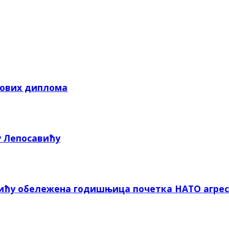
кових диплома
у Лепосавићу
вићу обележена годишњица почетка НАТО агрес