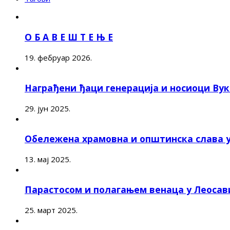
О Б А В Е Ш Т Е Њ Е
19. фебруар 2026.
Награђени ђаци генерација и носиоци Ву
29. јун 2025.
Обележена храмовна и општинска слава 
13. мај 2025.
Парастосом и полагањем венаца у Леоса
25. март 2025.