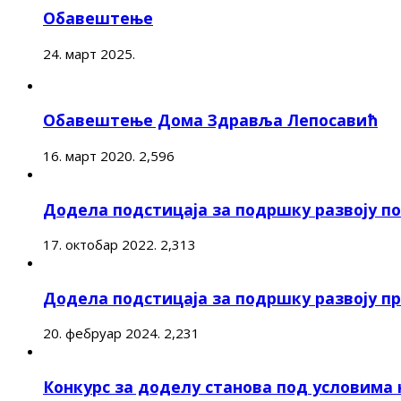
Обавештење
24. март 2025.
Обавештење Дома Здравља Лепосавић
16. март 2020.
2,596
Додела подстицаја за подршку развоју 
17. октобар 2022.
2,313
Додела подстицаја за подршку развоју п
20. фебруар 2024.
2,231
Конкурс за доделу станова под условима