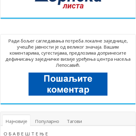
Ради бољег сагледавања потреба локалне заједнице,
учешће јавности је од великог значаја. Вашим
коментарима, сугестијама, предлозима допринесите
дефинисању заједничке визије уређења центра насеља
Лепосавић.
Најновије
Популарно
Тагови
О Б А В Е Ш Т Е Њ Е