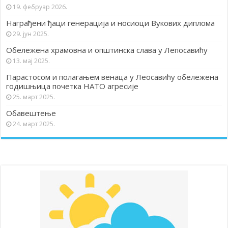
19. фебруар 2026.
Награђени ђаци генерација и носиоци Вукових диплома
29. јун 2025.
Обележена храмовна и општинска слава у Лепосавићу
13. мај 2025.
Парастосом и полагањем венаца у Леосавићу обележена
годишњица почетка НАТО агресије
25. март 2025.
Обавештење
24. март 2025.