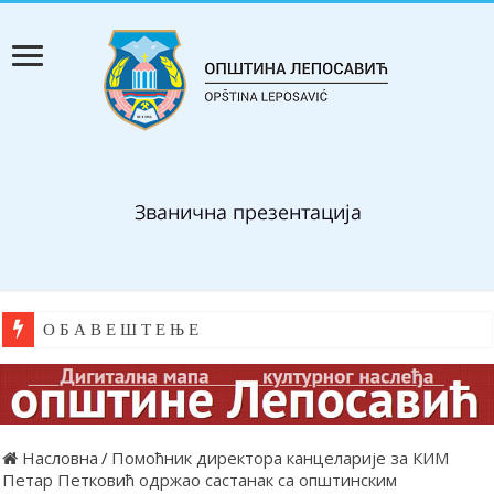
О Б А В Е Ш Т Е Њ Е
Насловна
/
Помоћник директора канцеларије за КИМ
Петар Петковић одржао састанак са општинским