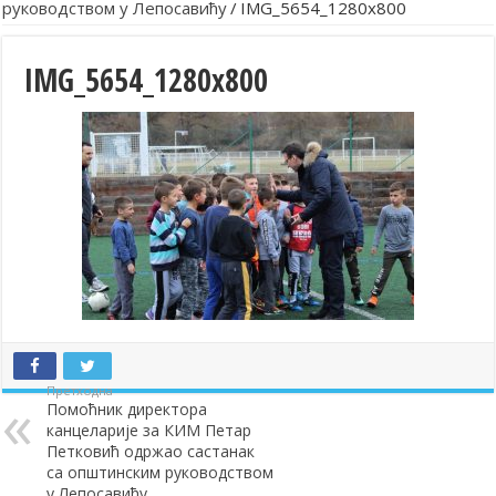
руководством у Лепосавићу
/
IMG_5654_1280x800
IMG_5654_1280x800
Претходна
Помоћник директора
канцеларије за КИМ Петар
Петковић одржао састанак
са општинским руководством
у Лепосавићу