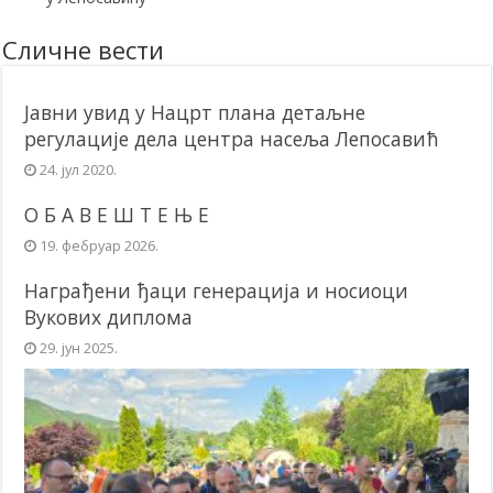
Сличне вести
Јавни увид у Нацрт плана детаљне
регулације дела центра насеља Лепосавић
24. јул 2020.
О Б А В Е Ш Т Е Њ Е
19. фебруар 2026.
Награђени ђаци генерација и носиоци
Вукових диплома
29. јун 2025.