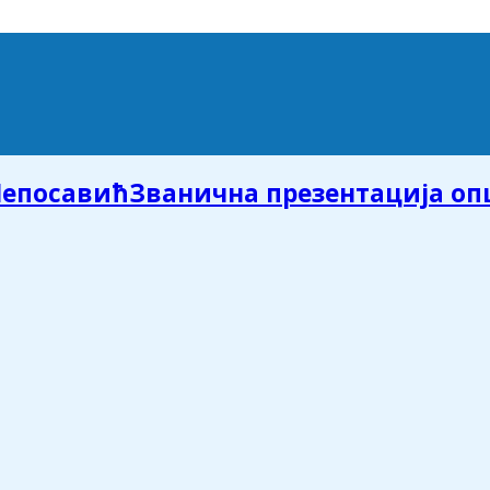
Званична презентација о