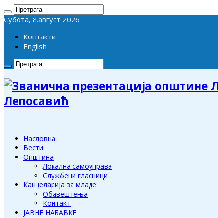
Субота, 8.август 2026
Контакти
English
Лепосавић
Насловна
Вести
Општина
Локална самоуправа
Службени гласници
Канцеларија за младе
Обавештења
Контакт
ЈАВНЕ НАБАВКЕ