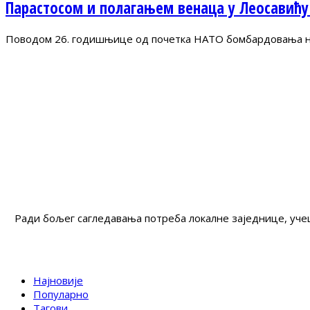
Парастосом и полагањем венаца у Леосавићу
Поводом 26. годишњице од почетка НАТО бомбардовања на 
Ради бољег сагледавања потреба локалне заједнице, учеш
Најновије
Популарно
Тагови