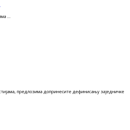
е
има …
гестијама, предлозима допринесите дефинисању заједничке