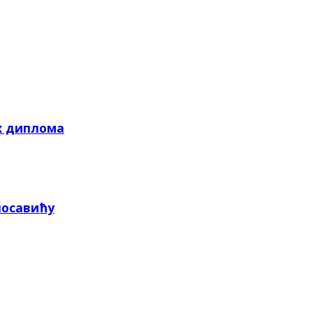
х диплома
посавићу