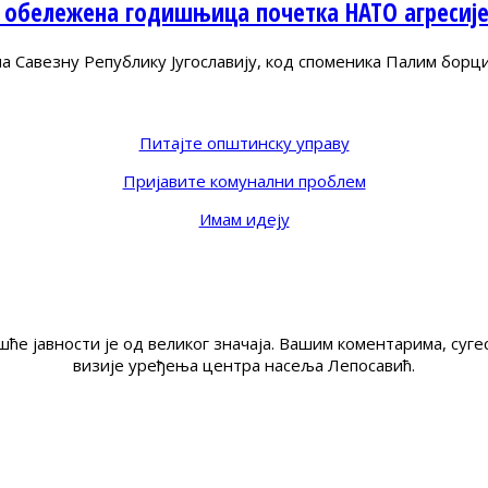
 обележена годишњица почетка НАТО агресиј
Савезну Републику Југославију, код споменика Палим борц
Питајте општинску управу
Пријавите комунални проблем
Имам идеју
ће јавности је од великог значаја. Вашим коментарима, су
визије уређења центра насеља Лепосавић.