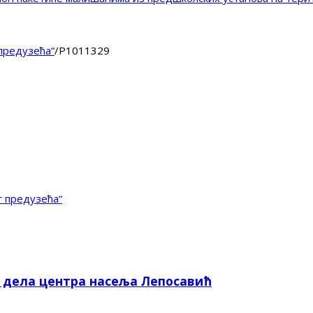
 предузећа“
/
P1011329
г предузећа“
е дела центра насеља Лепосавић