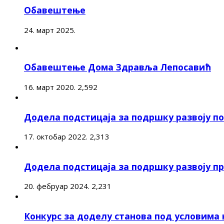
Обавештење
24. март 2025.
Обавештење Дома Здравља Лепосавић
16. март 2020.
2,592
Додела подстицаја за подршку развоју 
17. октобар 2022.
2,313
Додела подстицаја за подршку развоју п
20. фебруар 2024.
2,231
Конкурс за доделу станова под условима