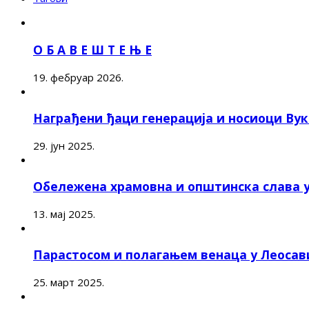
О Б А В Е Ш Т Е Њ Е
19. фебруар 2026.
Награђени ђаци генерација и носиоци Ву
29. јун 2025.
Обележена храмовна и општинска слава 
13. мај 2025.
Парастосом и полагањем венаца у Леоса
25. март 2025.