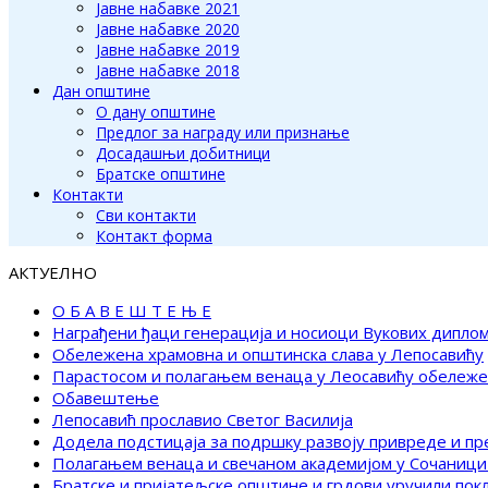
Јавне набавке 2021
Јавне набавке 2020
Јавне набавке 2019
Јавне набавке 2018
Дан општине
О дану општине
Предлог за награду или признање
Досадашњи добитници
Братске општине
Контакти
Сви контакти
Контакт форма
АКТУЕЛНО
О Б А В Е Ш Т Е Њ Е
Награђени ђаци генерација и носиоци Вукових дипло
Обележена храмовна и општинска слава у Лепосавићу
Парастосом и полагањем венаца у Леосавићу обележ
Обавештење
Лепосавић прославио Светог Василија
Додела подстицаја за подршку развоју привреде и п
Полагањем венаца и свечаном академијом у Сочаници
Братске и пријатељске општине и грдови уручили по