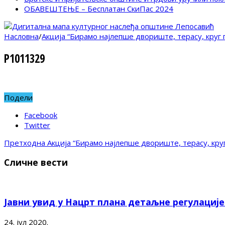
ОБАВЕШТЕЊЕ – Бесплатан СкиПас 2024
Насловна
/
Акција “Бирамо најлепше двориште, терасу, круг
P1011329
Подели
Facebook
Twitter
Претходна
Акција “Бирамо најлепше двориште, терасу, кру
Сличне вести
Јавни увид у Нацрт плана детаљне регулациј
24. јул 2020.