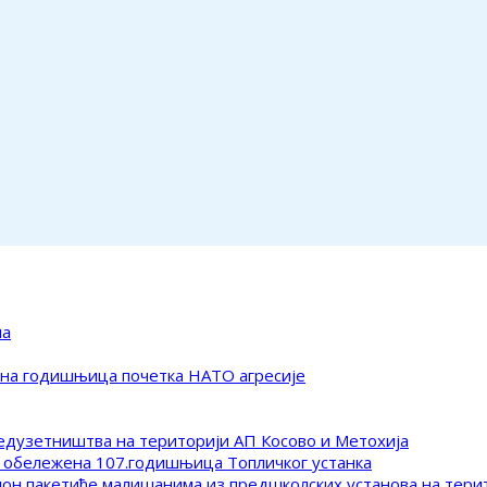
ма
ена годишњица почетка НАТО агресије
редузетништва на територији АП Косово и Метохија
 обележена 107.годишњица Топличког устанка
клон пакетиће малишанима из предшколских установа на тер