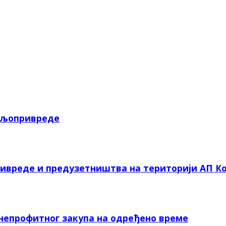
пољопривреде
ривреде и предузетништва на територији АП Ко
 непрофитног закупа на одређено време