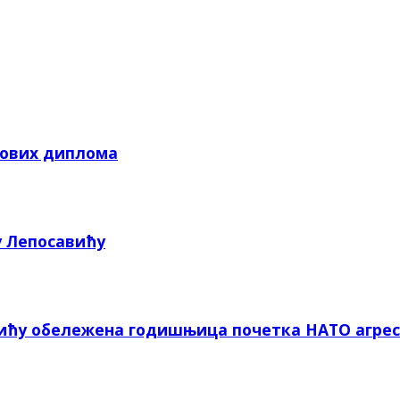
кових диплома
у Лепосавићу
вићу обележена годишњица почетка НАТО агрес