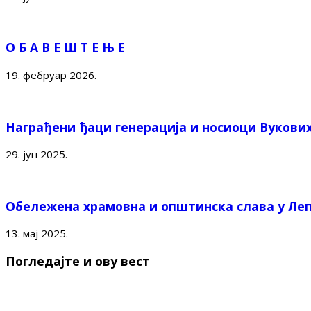
О Б А В Е Ш Т Е Њ Е
19. фебруар 2026.
Награђени ђаци генерација и носиоци Вукови
29. јун 2025.
Обележена храмовна и општинска слава у Ле
13. мај 2025.
Погледајте и ову вест