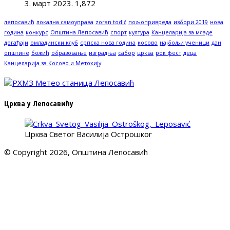
3. март 2023.
1,872
лепосавић
локална самоуправа
zoran todić
пољопривреда
избори 2019
нова
година
конкурс
Општина Лепосавић
спорт
култура
Канцеларија за младе
догађаји
омладински клуб
српска нова година
косово
најбољи ученици
дан
општине
божић
образовање
изградња
сабор
црква
рок фест
деца
Канцеларија за Косово и Метохију
Црква у Лепосавићу
Црква Светог Василија Острошког
© Copyright 2026, Општина Лепосавић