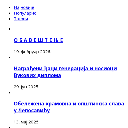
Најновије
Популарно
Тагови
О Б А В Е Ш Т Е Њ Е
19. фебруар 2026.
Награђени ђаци генерација и носиоци
Вукових диплома
29. јун 2025.
Обележена храмовна и општинска слава
у Лепосавићу
13. мај 2025.