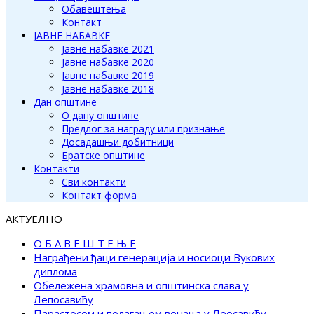
Обавештења
Контакт
ЈАВНЕ НАБАВКЕ
Јавне набавке 2021
Јавне набавке 2020
Јавне набавке 2019
Јавне набавке 2018
Дан општине
О дану општине
Предлог за награду или признање
Досадашњи добитници
Братске општине
Контакти
Сви контакти
Контакт форма
АКТУЕЛНО
О Б А В Е Ш Т Е Њ Е
Награђени ђаци генерација и носиоци Вукових
диплома
Обележена храмовна и општинска слава у
Лепосавићу
Парастосом и полагањем венаца у Леосавићу