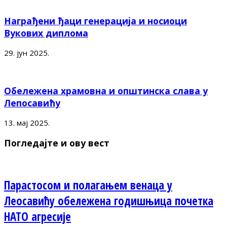
Награђени ђаци генерација и носиоци
Вукових диплома
29. јун 2025.
Обележена храмовна и општинска слава у
Лепосавићу
13. мај 2025.
Погледајте и ову вест
Парастосом и полагањем венаца у
Леосавићу обележена годишњица почетка
НАТО агресије