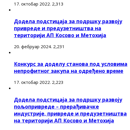
17. октобар 2022.
2,313
Додела подстицаја за подршку развоју
привреде и предузетништва на
територији АП Косово и Метохија
20. фебруар 2024.
2,231
Конкурс за доделу станова под условима
непрофитног закупа на одређено време
17. октобар 2022.
2,223
Додела подстицаја за подршку развоју
пољопривреде – прерађивачке
индустрије, привреде и предузетништва
на територији АП Косово и Метохија