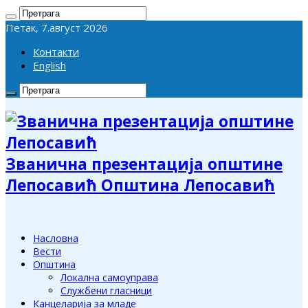
Петак, 7.август 2026
Контакти
English
Званична презентација општине
Лепосавић Општина Лепосавић
Насловна
Вести
Општина
Локална самоуправа
Службени гласници
Канцеларија за младе