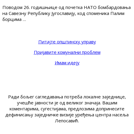
Поводом 26. годишњице од почетка НАТО бомбардовања
на Савезну Републику Југославију, код споменика Палим
борцима …
Питајте општинску управу
Пријавите комунални проблем
Имам идеју
Ради бољег сагледавања потреба локалне заједнице,
учешће јавности је од великог значаја. Вашим
коментарима, сугестијама, предлозима допринесите
дефинисању заједничке визије уређења центра насеља
Лепосавић.