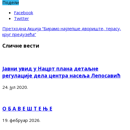
Подели
Facebook
Twitter
Претходна
Акција “Бирамо најлепше двориште, терасу,
круг предузећа“
Сличне вести
Јавни увид у Нацрт плана детаљне
регулације дела центра насеља Лепосавић
24. јул 2020.
О Б А В Е Ш Т Е Њ Е
19. фебруар 2026.