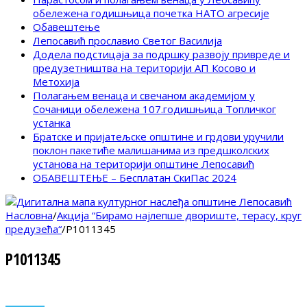
обележена годишњица почетка НАТО агресије
Обавештење
Лепосавић прославио Светог Василија
Додела подстицаја за подршку развоју привреде и
предузетништва на територији АП Косово и
Метохија
Полагањем венаца и свечаном академијом у
Сочаници обележена 107.годишњица Топличког
устанка
Братске и пријатељске општине и грдови уручили
поклон пакетиће малишанима из предшколских
установа на територији општине Лепосавић
ОБАВЕШТЕЊЕ – Бесплатан СкиПас 2024
Насловна
/
Акција “Бирамо најлепше двориште, терасу, круг
предузећа“
/
P1011345
P1011345