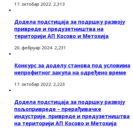
17. октобар 2022.
2,313
Додела подстицаја за подршку развоју
привреде и предузетништва на
територији АП Косово и Метохија
20. фебруар 2024.
2,231
Конкурс за доделу станова под условима
непрофитног закупа на одређено време
17. октобар 2022.
2,223
Додела подстицаја за подршку развоју
пољопривреде – прерађивачке
индустрије, привреде и предузетништва
на територији АП Косово и Метохија