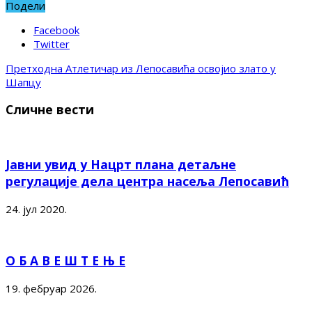
Подели
Facebook
Twitter
Претходна
Атлетичар из Лепосавића освојио злато у
Шапцу
Сличне вести
Јавни увид у Нацрт плана детаљне
регулације дела центра насеља Лепосавић
24. јул 2020.
О Б А В Е Ш Т Е Њ Е
19. фебруар 2026.