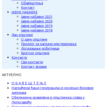
Обавештења
Контакт
ЈАВНЕ НАБАВКЕ
Јавне набавке 2021
Јавне набавке 2020
Јавне набавке 2019
Јавне набавке 2018
Дан општине
О дану општине
Предлог за награду или признање
Досадашњи добитници
Братске општине
Контакти
Сви контакти
Контакт форма
АКТУЕЛНО
О Б А В Е Ш Т Е Њ Е
Награђени ђаци генерација и носиоци Вукових
диплома
Обележена храмовна и општинска слава у
Лепосавићу
Парастосом и полагањем венаца у Леосавићу