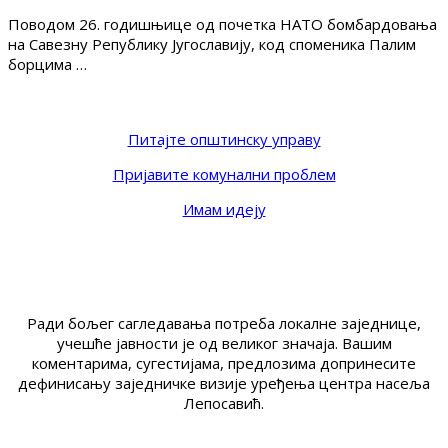
Поводом 26. годишњице од почетка НАТО бомбардовања
на Савезну Републику Југославију, код споменика Палим
борцима …
Питајте општинску управу
Пријавите комунални проблем
Имам идеју
Ради бољег сагледавања потреба локалне заједнице,
учешће јавности је од великог значаја. Вашим
коментарима, сугестијама, предлозима допринесите
дефинисању заједничке визије уређења центра насеља
Лепосавић.