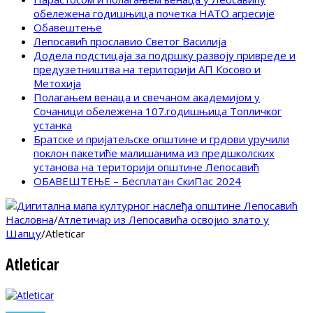
обележена годишњица почетка НАТО агресије
Обавештење
Лепосавић прославио Светог Василија
Додела подстицаја за подршку развоју привреде и
предузетништва на територији АП Косово и
Метохија
Полагањем венаца и свечаном академијом у
Сочаници обележена 107.годишњица Топличког
устанка
Братске и пријатељске општине и грдови уручили
поклон пакетиће малишанима из предшколских
установа на територији општине Лепосавић
ОБАВЕШТЕЊЕ – Бесплатан СкиПас 2024
Насловна
/
Атлетичар из Лепосавића освојио злато у
Шапцу
/
Atleticar
Atleticar