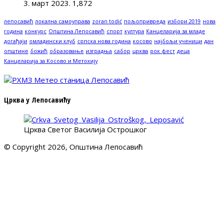
3. март 2023.
1,872
лепосавић
локална самоуправа
zoran todić
пољопривреда
избори 2019
нова
година
конкурс
Општина Лепосавић
спорт
култура
Канцеларија за младе
догађаји
омладински клуб
српска нова година
косово
најбољи ученици
дан
општине
божић
образовање
изградња
сабор
црква
рок фест
деца
Канцеларија за Косово и Метохију
Црква у Лепосавићу
Црква Светог Василија Острошког
© Copyright 2026, Општина Лепосавић