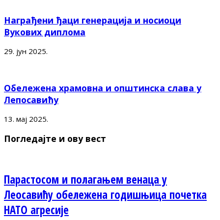
Награђени ђаци генерација и носиоци
Вукових диплома
29. јун 2025.
Обележена храмовна и општинска слава у
Лепосавићу
13. мај 2025.
Погледајте и ову вест
Парастосом и полагањем венаца у
Леосавићу обележена годишњица почетка
НАТО агресије