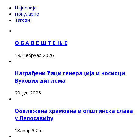
Најновије
Популарно
Тагови
О Б А В Е Ш Т Е Њ Е
19. фебруар 2026.
Награђени ђаци генерација и носиоци
Вукових диплома
29. јун 2025.
Обележена храмовна и општинска слава
у Лепосавићу
13. мај 2025.