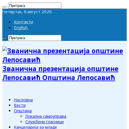
Четвртак, 6.август 2026
Контакти
English
Званична презентација општине
Лепосавић Општина Лепосавић
Насловна
Вести
Општина
Локална самоуправа
Службени гласници
Канцеларија за младе