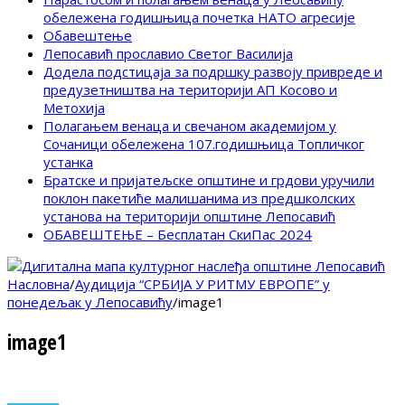
обележена годишњица почетка НАТО агресије
Обавештење
Лепосавић прославио Светог Василија
Додела подстицаја за подршку развоју привреде и
предузетништва на територији АП Косово и
Метохија
Полагањем венаца и свечаном академијом у
Сочаници обележена 107.годишњица Топличког
устанка
Братске и пријатељске општине и грдови уручили
поклон пакетиће малишанима из предшколских
установа на територији општине Лепосавић
ОБАВЕШТЕЊЕ – Бесплатан СкиПас 2024
Насловна
/
Аудиција “СРБИЈА У РИТМУ ЕВРОПЕ” у
понедељак у Лепосавићу
/
image1
image1