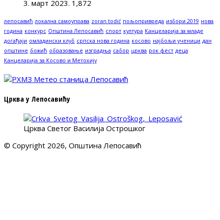
3. март 2023.
1,872
лепосавић
локална самоуправа
zoran todić
пољопривреда
избори 2019
нова
година
конкурс
Општина Лепосавић
спорт
култура
Канцеларија за младе
догађаји
омладински клуб
српска нова година
косово
најбољи ученици
дан
општине
божић
образовање
изградња
сабор
црква
рок фест
деца
Канцеларија за Косово и Метохију
Црква у Лепосавићу
Црква Светог Василија Острошког
© Copyright 2026, Општина Лепосавић