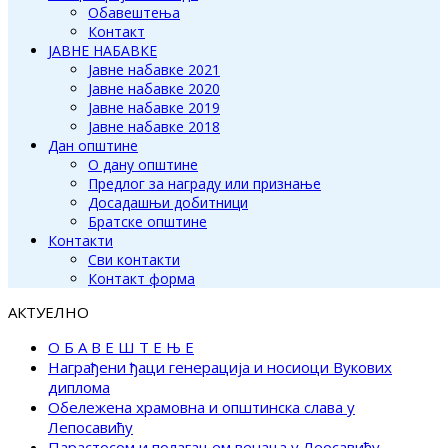
Обавештења
Контакт
ЈАВНЕ НАБАВКЕ
Јавне набавке 2021
Јавне набавке 2020
Јавне набавке 2019
Јавне набавке 2018
Дан општине
О дану општине
Предлог за награду или признање
Досадашњи добитници
Братске општине
Контакти
Сви контакти
Контакт форма
АКТУЕЛНО
О Б А В Е Ш Т Е Њ Е
Награђени ђаци генерација и носиоци Вукових
диплома
Обележена храмовна и општинска слава у
Лепосавићу
Парастосом и полагањем венаца у Леосавићу