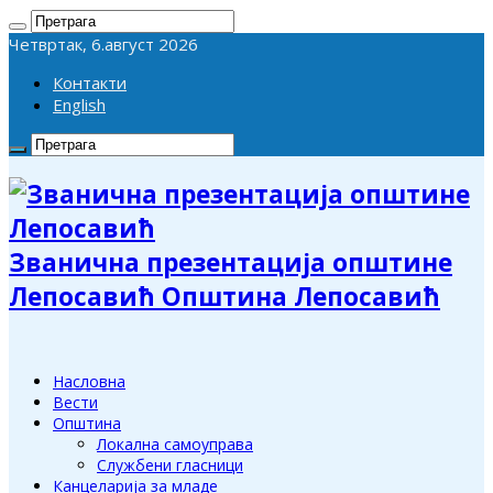
Четвртак, 6.август 2026
Контакти
English
Званична презентација општине
Лепосавић Општина Лепосавић
Насловна
Вести
Општина
Локална самоуправа
Службени гласници
Канцеларија за младе