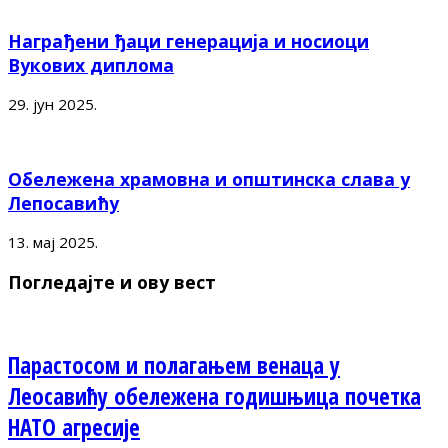
Награђени ђаци генерација и носиоци
Вукових диплома
29. јун 2025.
Обележена храмовна и општинска слава у
Лепосавићу
13. мај 2025.
Погледајте и ову вест
Парастосом и полагањем венаца у
Леосавићу обележена годишњица почетка
НАТО агресије