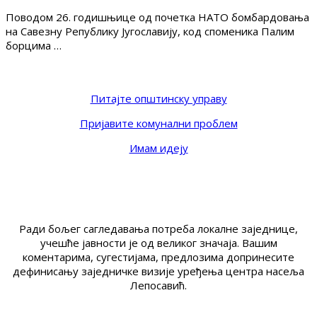
Поводом 26. годишњице од почетка НАТО бомбардовања
на Савезну Републику Југославију, код споменика Палим
борцима …
Питајте општинску управу
Пријавите комунални проблем
Имам идеју
Ради бољег сагледавања потреба локалне заједнице,
учешће јавности је од великог значаја. Вашим
коментарима, сугестијама, предлозима допринесите
дефинисању заједничке визије уређења центра насеља
Лепосавић.