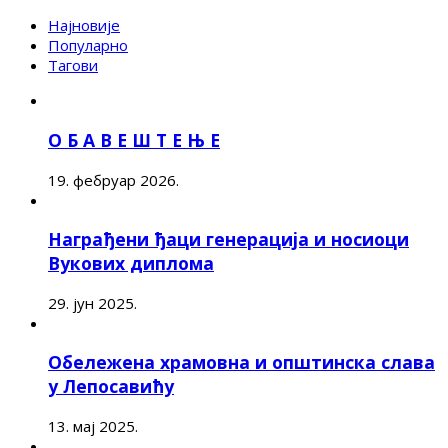
Најновије
Популарно
Тагови
О Б А В Е Ш Т Е Њ Е
19. фебруар 2026.
Награђени ђаци генерација и носиоци
Вукових диплома
29. јун 2025.
Обележена храмовна и општинска слава
у Лепосавићу
13. мај 2025.