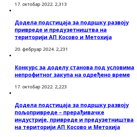
17. октобар 2022.
2,313
Додела подстицаја за подршку развоју
привреде и предузетништва на
територији АП Косово и Метохија
20. фебруар 2024.
2,231
Конкурс за доделу станова под условима
непрофитног закупа на одређено време
17. октобар 2022.
2,223
Додела подстицаја за подршку развоју
пољопривреде – прерађивачке
индустрије, привреде и предузетништва
на територији АП Косово и Метохија