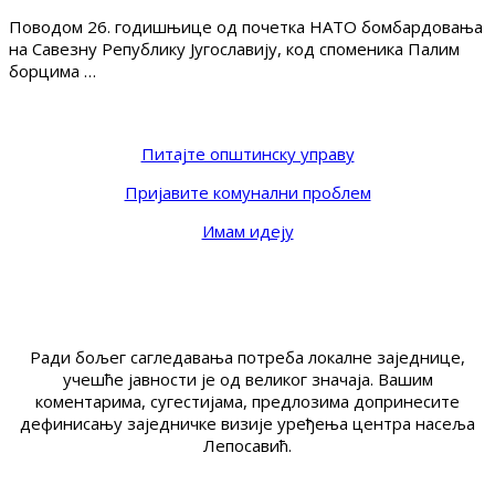
Поводом 26. годишњице од почетка НАТО бомбардовања
на Савезну Републику Југославију, код споменика Палим
борцима …
Питајте општинску управу
Пријавите комунални проблем
Имам идеју
Ради бољег сагледавања потреба локалне заједнице,
учешће јавности је од великог значаја. Вашим
коментарима, сугестијама, предлозима допринесите
дефинисању заједничке визије уређења центра насеља
Лепосавић.