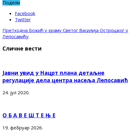
Подели
Facebook
Twitter
Претходна
Божић у храму Светог Василија Острошког у
Лепосавићу
Сличне вести
Јавни увид у Нацрт плана детаљне
регулације дела центра насеља Лепосавић
24. јул 2020.
О Б А В Е Ш Т Е Њ Е
19. фебруар 2026.