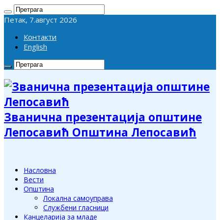
Петак, 7.август 2026
Контакти
English
Званична презентација општине
Лепосавић Општина Лепосавић
Насловна
Вести
Општина
Локална самоуправа
Службени гласници
Канцеларија за младе