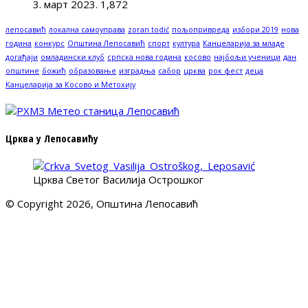
3. март 2023.
1,872
лепосавић
локална самоуправа
zoran todić
пољопривреда
избори 2019
нова
година
конкурс
Општина Лепосавић
спорт
култура
Канцеларија за младе
догађаји
омладински клуб
српска нова година
косово
најбољи ученици
дан
општине
божић
образовање
изградња
сабор
црква
рок фест
деца
Канцеларија за Косово и Метохију
Црква у Лепосавићу
Црква Светог Василија Острошког
© Copyright 2026, Општина Лепосавић