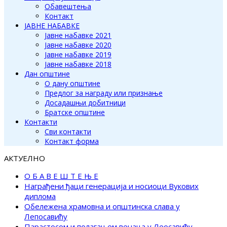
Обавештења
Контакт
ЈАВНЕ НАБАВКЕ
Јавне набавке 2021
Јавне набавке 2020
Јавне набавке 2019
Јавне набавке 2018
Дан општине
О дану општине
Предлог за награду или признање
Досадашњи добитници
Братске општине
Контакти
Сви контакти
Контакт форма
АКТУЕЛНО
О Б А В Е Ш Т Е Њ Е
Награђени ђаци генерација и носиоци Вукових
диплома
Обележена храмовна и општинска слава у
Лепосавићу
Парастосом и полагањем венаца у Леосавићу