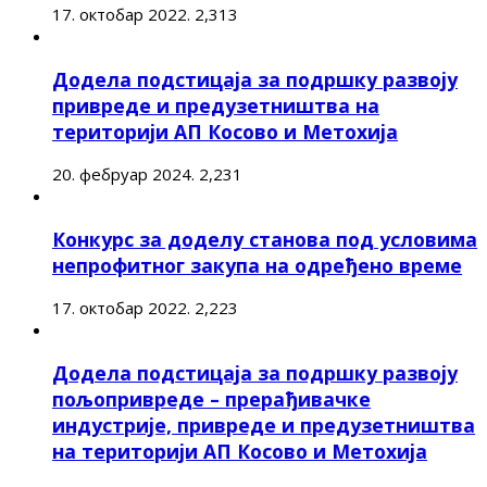
17. октобар 2022.
2,313
Додела подстицаја за подршку развоју
привреде и предузетништва на
територији АП Косово и Метохија
20. фебруар 2024.
2,231
Конкурс за доделу станова под условима
непрофитног закупа на одређено време
17. октобар 2022.
2,223
Додела подстицаја за подршку развоју
пољопривреде – прерађивачке
индустрије, привреде и предузетништва
на територији АП Косово и Метохија