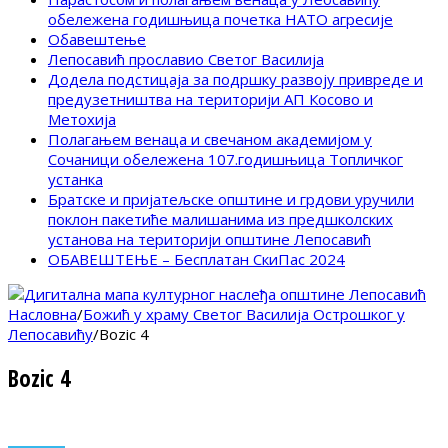
обележена годишњица почетка НАТО агресије
Обавештење
Лепосавић прославио Светог Василија
Додела подстицаја за подршку развоју привреде и
предузетништва на територији АП Косово и
Метохија
Полагањем венаца и свечаном академијом у
Сочаници обележена 107.годишњица Топличког
устанка
Братске и пријатељске општине и грдови уручили
поклон пакетиће малишанима из предшколских
установа на територији општине Лепосавић
ОБАВЕШТЕЊЕ – Бесплатан СкиПас 2024
Насловна
/
Божић у храму Светог Василија Острошког у
Лепосавићу
/
Bozic 4
Bozic 4