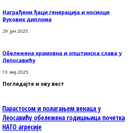
Награђени ђаци генерација и носиоци
Вукових диплома
29. јун 2025.
Обележена храмовна и општинска слава у
Лепосавићу
13. мај 2025.
Погледајте и ову вест
Парастосом и полагањем венаца у
Леосавићу обележена годишњица почетка
НАТО агресије