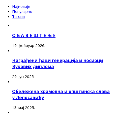
Најновије
Популарно
Тагови
О Б А В Е Ш Т Е Њ Е
19. фебруар 2026.
Награђени ђаци генерација и носиоци
Вукових диплома
29. јун 2025.
Обележена храмовна и општинска слава
у Лепосавићу
13. мај 2025.