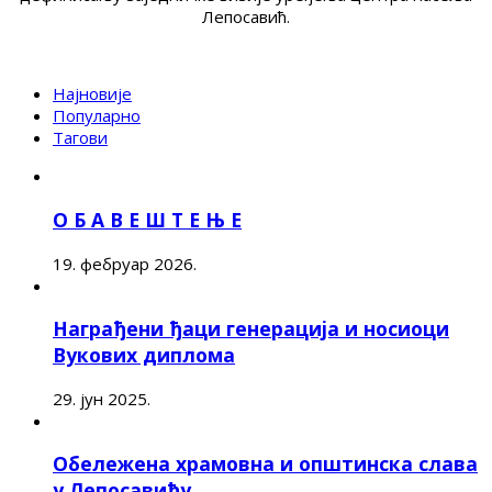
Лепосавић.
Најновије
Популарно
Тагови
О Б А В Е Ш Т Е Њ Е
19. фебруар 2026.
Награђени ђаци генерација и носиоци
Вукових диплома
29. јун 2025.
Обележена храмовна и општинска слава
у Лепосавићу