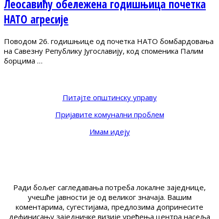
Леосавићу обележена годишњица почетка
НАТО агресије
Поводом 26. годишњице од почетка НАТО бомбардовања
на Савезну Републику Југославију, код споменика Палим
борцима …
Питајте општинску управу
Пријавите комунални проблем
Имам идеју
Ради бољег сагледавања потреба локалне заједнице,
учешће јавности је од великог значаја. Вашим
коментарима, сугестијама, предлозима допринесите
дефинисању заједничке визије уређења центра насеља