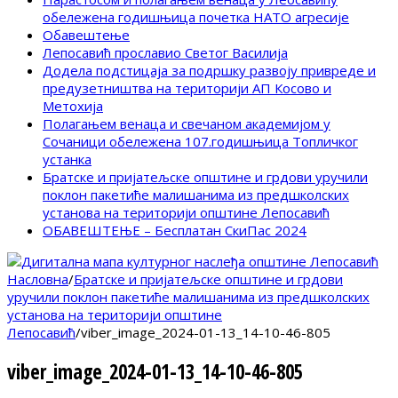
обележена годишњица почетка НАТО агресије
Обавештење
Лепосавић прославио Светог Василија
Додела подстицаја за подршку развоју привреде и
предузетништва на територији АП Косово и
Метохија
Полагањем венаца и свечаном академијом у
Сочаници обележена 107.годишњица Топличког
устанка
Братске и пријатељске општине и грдови уручили
поклон пакетиће малишанима из предшколских
установа на територији општине Лепосавић
ОБАВЕШТЕЊЕ – Бесплатан СкиПас 2024
Насловна
/
Братске и пријатељске општине и грдови
уручили поклон пакетиће малишанима из предшколских
установа на територији општине
Лепосавић
/
viber_image_2024-01-13_14-10-46-805
viber_image_2024-01-13_14-10-46-805