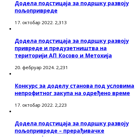
Додела подстицаја за подршку развоју
пољопривреде
17. октобар 2022.
2,313
Додела подстицаја за подршку развоју
привреде и предузетништва на
територији АП Косово и Метохија
20. фебруар 2024.
2,231
Конкурс за доделу станова под условима
непрофитног закупа на одређено време
17. октобар 2022.
2,223
Додела подстицаја за подршку развоју
пољопривреде – прерађивачке