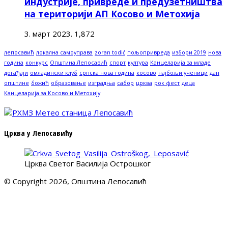
индустрије, привреде и предузетништва
на територији АП Косово и Метохија
3. март 2023.
1,872
лепосавић
локална самоуправа
zoran todić
пољопривреда
избори 2019
нова
година
конкурс
Општина Лепосавић
спорт
култура
Канцеларија за младе
догађаји
омладински клуб
српска нова година
косово
најбољи ученици
дан
општине
божић
образовање
изградња
сабор
црква
рок фест
деца
Канцеларија за Косово и Метохију
Црква у Лепосавићу
Црква Светог Василија Острошког
© Copyright 2026, Општина Лепосавић