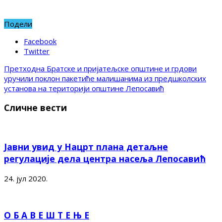
Подели
Facebook
Twitter
Претходна
Братске и пријатељске општине и грдови
уручили поклон пакетиће малишанима из предшколских
установа на територији општине Лепосавић
Сличне вести
Јавни увид у Нацрт плана детаљне
регулације дела центра насеља Лепосавић
24. јул 2020.
О Б А В Е Ш Т Е Њ Е