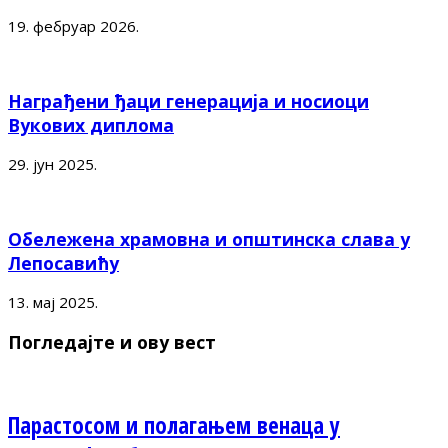
19. фебруар 2026.
Награђени ђаци генерација и носиоци
Вукових диплома
29. јун 2025.
Обележена храмовна и општинска слава у
Лепосавићу
13. мај 2025.
Погледајте и ову вест
Парастосом и полагањем венаца у