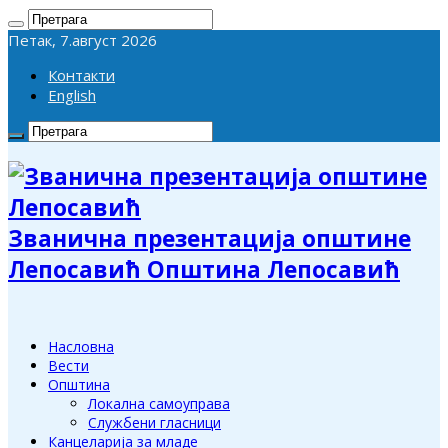
Петак, 7.август 2026
Контакти
English
Званична презентација општине
Лепосавић Општина Лепосавић
Насловна
Вести
Општина
Локална самоуправа
Службени гласници
Канцеларија за младе