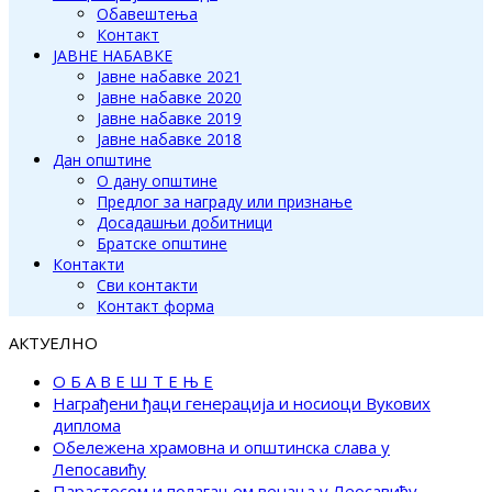
Обавештења
Контакт
ЈАВНЕ НАБАВКЕ
Јавне набавке 2021
Јавне набавке 2020
Јавне набавке 2019
Јавне набавке 2018
Дан општине
О дану општине
Предлог за награду или признање
Досадашњи добитници
Братске општине
Контакти
Сви контакти
Контакт форма
АКТУЕЛНО
О Б А В Е Ш Т Е Њ Е
Награђени ђаци генерација и носиоци Вукових
диплома
Обележена храмовна и општинска слава у
Лепосавићу
Парастосом и полагањем венаца у Леосавићу