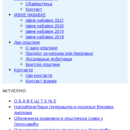
Обавештења
Контакт
ЈАВНЕ НАБАВКЕ
Јавне набавке 2021
Јавне набавке 2020
Јавне набавке 2019
Јавне набавке 2018
Дан општине
О дану општине
Предлог за награду или признање
Досадашњи добитници
Братске општине
Контакти
Сви контакти
Контакт форма
АКТУЕЛНО
О Б А В Е Ш Т Е Њ Е
Награђени ђаци генерација и носиоци Вукових
диплома
Обележена храмовна и општинска слава у
Лепосавићу
Парастосом и полагањем венаца у Леосавићу