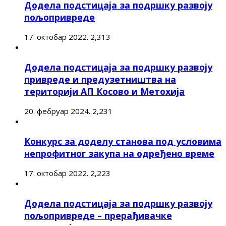
Додела подстицаја за подршку развоју
пољопривреде
17. октобар 2022.
2,313
Додела подстицаја за подршку развоју
привреде и предузетништва на
територији АП Косово и Метохија
20. фебруар 2024.
2,231
Конкурс за доделу станова под условима
непрофитног закупа на одређено време
17. октобар 2022.
2,223
Додела подстицаја за подршку развоју
пољопривреде – прерађивачке