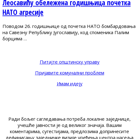
Леосавићу обележена годишњица почетка
НАТО агресије
Поводом 26. годишњице од почетка НАТО бомбардовања
на Савезну Републику Југославију, код споменика Палим
борцима …
Питајте општинску управу
Пријавите комунални проблем
Имам идеју
Ради бољег сагледавања потреба локалне заједнице,
учешће јавности је од великог значаја. Вашим
коментарима, сугестијама, предлозима допринесите
дефинисању заједничке визије уређења центра насеља