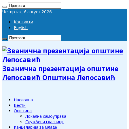
Четвртак, 6.август 2026
Контакти
English
Званична презентација општине
Лепосавић Општина Лепосавић
Насловна
Вести
Општина
Локална самоуправа
Службени гласници
Канцеларија за младе