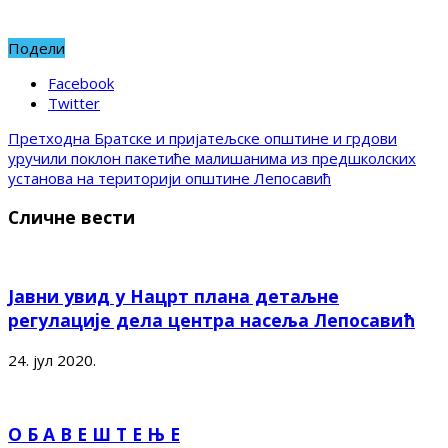
Подели
Facebook
Twitter
Претходна
Братске и пријатељске општине и грдови
уручили поклон пакетиће малишанима из предшколских
установа на територији општине Лепосавић
Сличне вести
Јавни увид у Нацрт плана детаљне
регулације дела центра насеља Лепосавић
24. јул 2020.
О Б А В Е Ш Т Е Њ Е