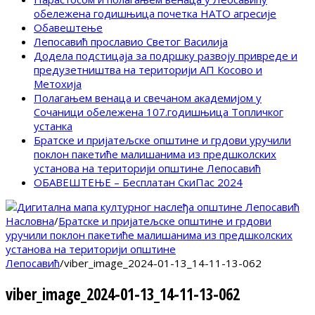
обележена годишњица почетка НАТО агресије
Обавештење
Лепосавић прославио Светог Василија
Додела подстицаја за подршку развоју привреде и
предузетништва на територији АП Косово и
Метохија
Полагањем венаца и свечаном академијом у
Сочаници обележена 107.годишњица Топличког
устанка
Братске и пријатељске општине и грдови уручили
поклон пакетиће малишанима из предшколских
установа на територији општине Лепосавић
ОБАВЕШТЕЊЕ – Бесплатан СкиПас 2024
Насловна
/
Братске и пријатељске општине и грдови
уручили поклон пакетиће малишанима из предшколских
установа на територији општине
Лепосавић
/
viber_image_2024-01-13_14-11-13-062
viber_image_2024-01-13_14-11-13-062