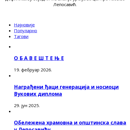
Лепосавић.
Најновије
Популарно
Тагови
О Б А В Е Ш Т Е Њ Е
19. фебруар 2026.
Награђени ђаци генерација и носиоци
Вукових диплома
29. јун 2025.
Обележена храмовна и општинска слава
у Лепосавићу