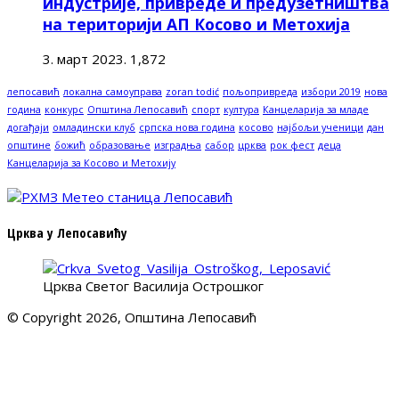
индустрије, привреде и предузетништва
на територији АП Косово и Метохија
3. март 2023.
1,872
лепосавић
локална самоуправа
zoran todić
пољопривреда
избори 2019
нова
година
конкурс
Општина Лепосавић
спорт
култура
Канцеларија за младе
догађаји
омладински клуб
српска нова година
косово
најбољи ученици
дан
општине
божић
образовање
изградња
сабор
црква
рок фест
деца
Канцеларија за Косово и Метохију
Црква у Лепосавићу
Црква Светог Василија Острошког
© Copyright 2026, Општина Лепосавић