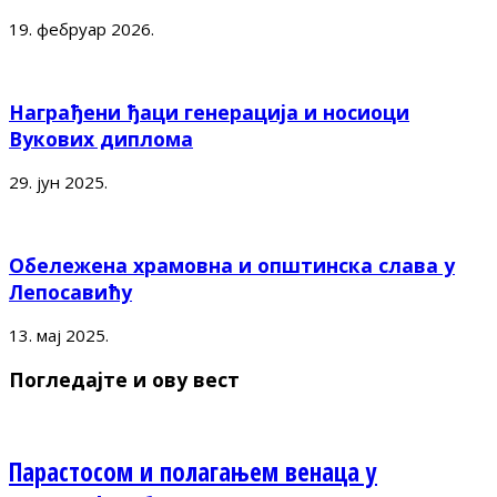
19. фебруар 2026.
Награђени ђаци генерација и носиоци
Вукових диплома
29. јун 2025.
Обележена храмовна и општинска слава у
Лепосавићу
13. мај 2025.
Погледајте и ову вест
Парастосом и полагањем венаца у