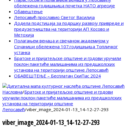
обележена годишњица почетка НАТО агресије
Обавештење
Лепосавић прославио Светог Василија
Додела подстицаја за подршку развоју привреде и
предузетништва на територији АП Косово и
Метохија
Полагањем венаца и свечаном академијом у
Сочаници обележена 107.годишњица Топличког
устанка
Братске и пријатељске општине и грдови уручили
поклон пакетиће малишанима из предшколских
установа на територији општине Лепосавић
ОБАВЕШТЕЊЕ – Бесплатан СкиПас 2024
Насловна
/
Братске и пријатељске општине и грдови
уручили поклон пакетиће малишанима из предшколских
установа на територији општине
Лепосавић
/
viber_image_2024-01-13_14-12-27-293
viber_image_2024-01-13_14-12-27-293