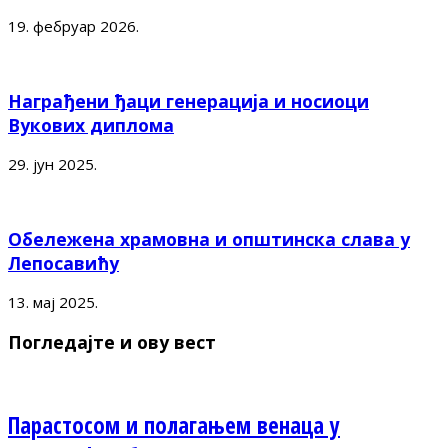
19. фебруар 2026.
Награђени ђаци генерација и носиоци
Вукових диплома
29. јун 2025.
Обележена храмовна и општинска слава у
Лепосавићу
13. мај 2025.
Погледајте и ову вест
Парастосом и полагањем венаца у