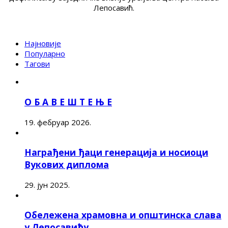
Лепосавић.
Најновије
Популарно
Тагови
О Б А В Е Ш Т Е Њ Е
19. фебруар 2026.
Награђени ђаци генерација и носиоци
Вукових диплома
29. јун 2025.
Обележена храмовна и општинска слава
у Лепосавићу