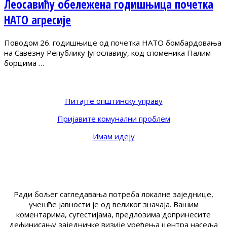
Леосавићу обележена годишњица почетка
НАТО агресије
Поводом 26. годишњице од почетка НАТО бомбардовања
на Савезну Републику Југославију, код споменика Палим
борцима …
Питајте општинску управу
Пријавите комунални проблем
Имам идеју
Ради бољег сагледавања потреба локалне заједнице,
учешће јавности је од великог значаја. Вашим
коментарима, сугестијама, предлозима допринесите
дефинисању заједничке визије уређења центра насеља