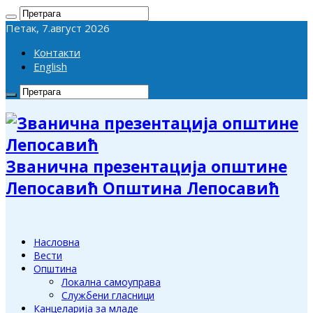
Петак, 7.август 2026
Контакти
English
Званична презентација општине
Лепосавић Општина Лепосавић
Насловна
Вести
Општина
Локална самоуправа
Службени гласници
Канцеларија за младе