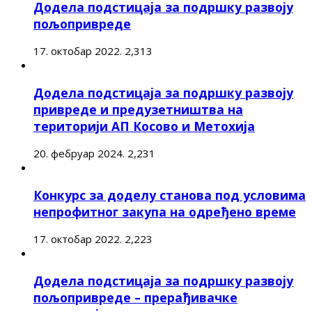
Додела подстицаја за подршку развоју
пољопривреде
17. октобар 2022.
2,313
Додела подстицаја за подршку развоју
привреде и предузетништва на
територији АП Косово и Метохија
20. фебруар 2024.
2,231
Конкурс за доделу станова под условима
непрофитног закупа на одређено време
17. октобар 2022.
2,223
Додела подстицаја за подршку развоју
пољопривреде – прерађивачке