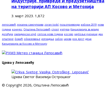
индустрије, привреде и предузетништва
на територији АП Косово и Метохија
3. март 2023.
1,872
лепосавић
локална самоуправа
zoran todić
пољопривреда
избори 2019
нова
година
конкурс
Општина Лепосавић
спорт
култура
Канцеларија за младе
догађаји
омладински клуб
српска нова година
косово
најбољи ученици
дан
општине
божић
образовање
изградња
сабор
црква
рок фест
деца
Канцеларија за Косово и Метохију
Црква у Лепосавићу
Црква Светог Василија Острошког
© Copyright 2026, Општина Лепосавић