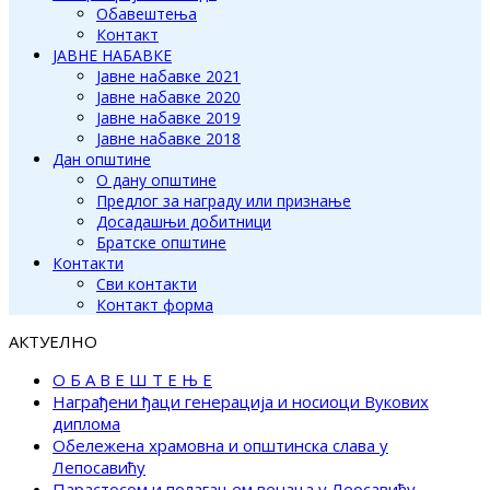
Обавештења
Контакт
ЈАВНЕ НАБАВКЕ
Јавне набавке 2021
Јавне набавке 2020
Јавне набавке 2019
Јавне набавке 2018
Дан општине
О дану општине
Предлог за награду или признање
Досадашњи добитници
Братске општине
Контакти
Сви контакти
Контакт форма
АКТУЕЛНО
О Б А В Е Ш Т Е Њ Е
Награђени ђаци генерација и носиоци Вукових
диплома
Обележена храмовна и општинска слава у
Лепосавићу
Парастосом и полагањем венаца у Леосавићу