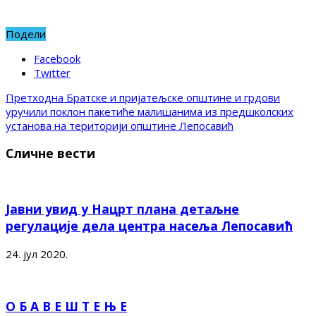
Подели
Facebook
Twitter
Претходна
Братске и пријатељске општине и грдови
уручили поклон пакетиће малишанима из предшколских
установа на територији општине Лепосавић
Сличне вести
Јавни увид у Нацрт плана детаљне
регулације дела центра насеља Лепосавић
24. јул 2020.
О Б А В Е Ш Т Е Њ Е