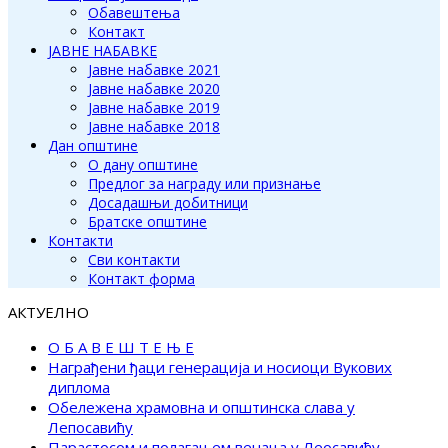
Обавештења
Контакт
ЈАВНЕ НАБАВКЕ
Јавне набавке 2021
Јавне набавке 2020
Јавне набавке 2019
Јавне набавке 2018
Дан општине
О дану општине
Предлог за награду или признање
Досадашњи добитници
Братске општине
Контакти
Сви контакти
Контакт форма
АКТУЕЛНО
О Б А В Е Ш Т Е Њ Е
Награђени ђаци генерација и носиоци Вукових
диплома
Обележена храмовна и општинска слава у
Лепосавићу
Парастосом и полагањем венаца у Леосавићу