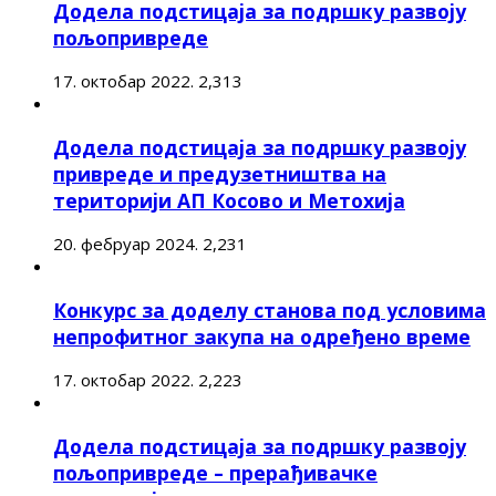
Додела подстицаја за подршку развоју
пољопривреде
17. октобар 2022.
2,313
Додела подстицаја за подршку развоју
привреде и предузетништва на
територији АП Косово и Метохија
20. фебруар 2024.
2,231
Конкурс за доделу станова под условима
непрофитног закупа на одређено време
17. октобар 2022.
2,223
Додела подстицаја за подршку развоју
пољопривреде – прерађивачке