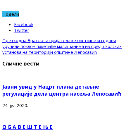
Подели
Facebook
Twitter
Претходна
Братске и пријатељске општине и грдови
уручили поклон пакетиће малишанима из предшколских
установа на територији општине Лепосавић
Сличне вести
Јавни увид у Нацрт плана детаљне
регулације дела центра насеља Лепосавић
24. јул 2020.
О Б А В Е Ш Т Е Њ Е