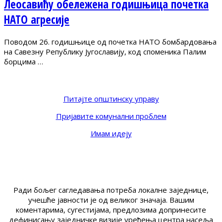
Леосавићу обележена годишњица почетка
НАТО агресије
Поводом 26. годишњице од почетка НАТО бомбардовања
на Савезну Републику Југославију, код споменика Палим
борцима …
Питајте општинску управу
Пријавите комунални проблем
Имам идеју
Ради бољег сагледавања потреба локалне заједнице,
учешће јавности је од великог значаја. Вашим
коментарима, сугестијама, предлозима допринесите
дефинисању заједничке визије уређења центра насеља