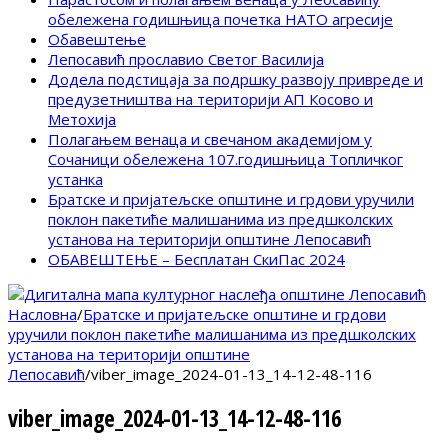
обележена годишњица почетка НАТО агресије
Обавештење
Лепосавић прославио Светог Василија
Додела подстицаја за подршку развоју привреде и
предузетништва на територији АП Косово и
Метохија
Полагањем венаца и свечаном академијом у
Сочаници обележена 107.годишњица Топличког
устанка
Братске и пријатељске општине и грдови уручили
поклон пакетиће малишанима из предшколских
установа на територији општине Лепосавић
ОБАВЕШТЕЊЕ – Бесплатан СкиПас 2024
Насловна
/
Братске и пријатељске општине и грдови
уручили поклон пакетиће малишанима из предшколских
установа на територији општине
Лепосавић
/
viber_image_2024-01-13_14-12-48-116
viber_image_2024-01-13_14-12-48-116