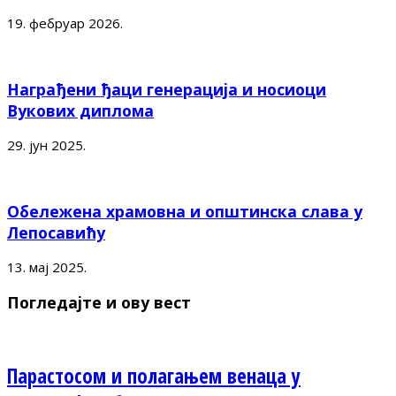
19. фебруар 2026.
Награђени ђаци генерација и носиоци
Вукових диплома
29. јун 2025.
Обележена храмовна и општинска слава у
Лепосавићу
13. мај 2025.
Погледајте и ову вест
Парастосом и полагањем венаца у