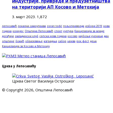
индустрије, привреде и предузетништва
на територији АП Косово и Метохија
3. март 2023.
1,872
лепосавић
локална самоуправа
zoran todić
пољопривреда
избори 2019
нова
година
конкурс
Општина Лепосавић
спорт
култура
Канцеларија за младе
догађаји
омладински клуб
српска нова година
косово
најбољи ученици
дан
општине
божић
образовање
изградња
сабор
црква
рок фест
деца
Канцеларија за Косово и Метохију
Црква у Лепосавићу
Црква Светог Василија Острошког
© Copyright 2026, Општина Лепосавић