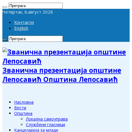
Четвртак, 6.август 2026
Контакти
English
Званична презентација општине
Лепосавић Општина Лепосавић
Насловна
Вести
Општина
Локална самоуправа
Службени гласници
Канцеларија за младе