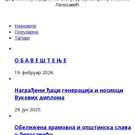
Лепосавић.
Најновије
Популарно
Тагови
О Б А В Е Ш Т Е Њ Е
19. фебруар 2026.
Награђени ђаци генерација и носиоци
Вукових диплома
29. јун 2025.
Обележена храмовна и општинска слава
у Лепосавићу