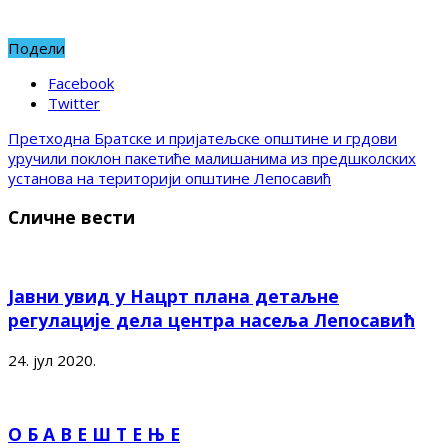
Подели
Facebook
Twitter
Претходна
Братске и пријатељске општине и грдови
уручили поклон пакетиће малишанима из предшколских
установа на територији општине Лепосавић
Сличне вести
Јавни увид у Нацрт плана детаљне
регулације дела центра насеља Лепосавић
24. јул 2020.
О Б А В Е Ш Т Е Њ Е