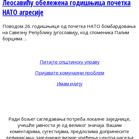
Леосавићу обележена годишњица почетка
НАТО агресије
Поводом 26. годишњице од почетка НАТО бомбардовања
на Савезну Републику Југославију, код споменика Палим
борцима …
Питајте општинску управу
Пријавите комунални проблем
Имам идеју
Ради бољег сагледавања потреба локалне заједнице,
учешће јавности је од великог значаја. Вашим
коментарима, сугестијама, предлозима допринесите
дефинисању заједничке визије уређења центра насеља