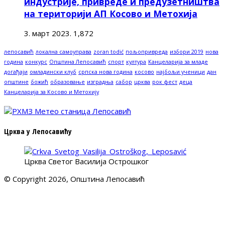
индустрије, привреде и предузетништва
на територији АП Косово и Метохија
3. март 2023.
1,872
лепосавић
локална самоуправа
zoran todić
пољопривреда
избори 2019
нова
година
конкурс
Општина Лепосавић
спорт
култура
Канцеларија за младе
догађаји
омладински клуб
српска нова година
косово
најбољи ученици
дан
општине
божић
образовање
изградња
сабор
црква
рок фест
деца
Канцеларија за Косово и Метохију
Црква у Лепосавићу
Црква Светог Василија Острошког
© Copyright 2026, Општина Лепосавић