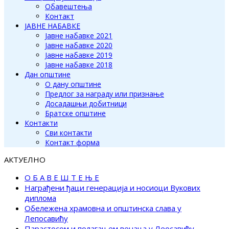
Обавештења
Контакт
ЈАВНЕ НАБАВКЕ
Јавне набавке 2021
Јавне набавке 2020
Јавне набавке 2019
Јавне набавке 2018
Дан општине
О дану општине
Предлог за награду или признање
Досадашњи добитници
Братске општине
Контакти
Сви контакти
Контакт форма
АКТУЕЛНО
О Б А В Е Ш Т Е Њ Е
Награђени ђаци генерација и носиоци Вукових
диплома
Обележена храмовна и општинска слава у
Лепосавићу
Парастосом и полагањем венаца у Леосавићу