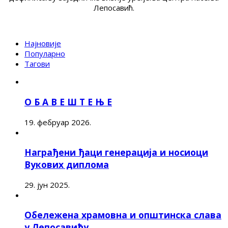
Лепосавић.
Најновије
Популарно
Тагови
О Б А В Е Ш Т Е Њ Е
19. фебруар 2026.
Награђени ђаци генерација и носиоци
Вукових диплома
29. јун 2025.
Обележена храмовна и општинска слава
у Лепосавићу