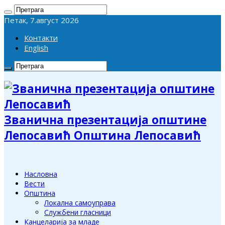
Петак, 7.август 2026
Контакти
English
Званична презентација општине
Лепосавић Општина Лепосавић
Насловна
Вести
Општина
Локална самоуправа
Службени гласници
Канцеларија за младе