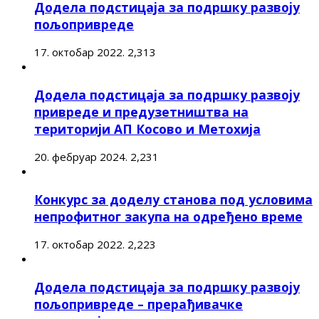
Додела подстицаја за подршку развоју
пољопривреде
17. октобар 2022.
2,313
Додела подстицаја за подршку развоју
привреде и предузетништва на
територији АП Косово и Метохија
20. фебруар 2024.
2,231
Конкурс за доделу станова под условима
непрофитног закупа на одређено време
17. октобар 2022.
2,223
Додела подстицаја за подршку развоју
пољопривреде – прерађивачке