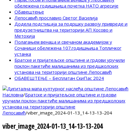
обележена годишњица почетка НАТО агресије
Обавештење
Лепосавић прославио Светог Василија
Додела подстицаја за подршку развоју привреде и
предузетништва на територији АП Косово и
Метохија
Полагањем венаца и свечаном академијом у
Сочаници обележена 107.годишњица Топличког
устанка
Братске и пријатељске општине и грдови уручили
поклон пакетиће малишанима из предшколских
установа на територији општине Лепосавић
ОБАВЕШТЕЊЕ – Бесплатан СкиПас 2024
Насловна
/
Братске и пријатељске општине и грдови
уручили поклон пакетиће малишанима из предшколских
установа на територији општине
Лепосавић
/
viber_image_2024-01-13_14-13-13-204
viber_image_2024-01-13_14-13-13-204