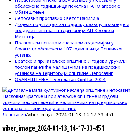
обележена годишњица почетка НАТО агресије
Обавештење
Лепосавић прославио Светог Василија
Додела подстицаја за подршку развоју привреде и
предузетништва на територији АП Косово и
Метохија
Полагањем венаца и свечаном академијом у
Сочаници обележена 107.годишњица Топличког
устанка
Братске и пријатељске општине и грдови уручили
поклон пакетиће малишанима из предшколских
установа на територији општине Лепосавић
ОБАВЕШТЕЊЕ – Бесплатан СкиПас 2024
Насловна
/
Братске и пријатељске општине и грдови
уручили поклон пакетиће малишанима из предшколских
установа на територији општине
Лепосавић
/
viber_image_2024-01-13_14-17-33-451
viber_image_2024-01-13_14-17-33-451