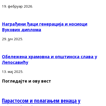
19. фебруар 2026.
Награђени ђаци генерација и носиоци
Вукових диплома
29. јун 2025.
Обележена храмовна и општинска слава у
Лепосавићу
13. мај 2025.
Погледајте и ову вест
Парастосом и полагањем венаца у