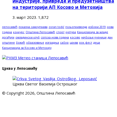
индустрије, привреде и предузетништва
на територији АП Косово и Метохија
3. март 2023.
1,872
лепосавић
локална самоуправа
zoran todić
пољопривреда
избори 2019
нова
година
конкурс
Општина Лепосавић
спорт
култура
Канцеларија за младе
догађаји
омладински клуб
српска нова година
косово
најбољи ученици
дан
општине
божић
образовање
изградња
сабор
црква
рок фест
деца
Канцеларија за Косово и Метохију
Црква у Лепосавићу
Црква Светог Василија Острошког
© Copyright 2026, Општина Лепосавић