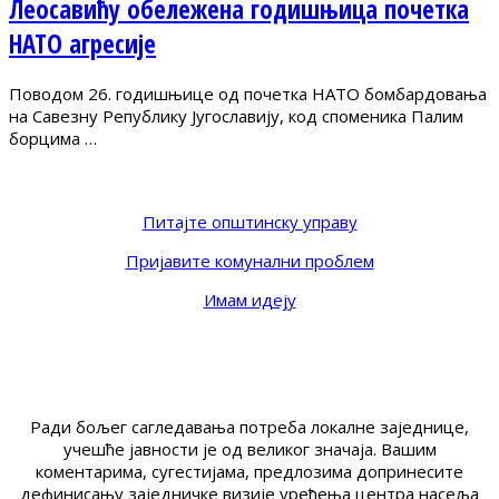
Леосавићу обележена годишњица почетка
НАТО агресије
Поводом 26. годишњице од почетка НАТО бомбардовања
на Савезну Републику Југославију, код споменика Палим
борцима …
Питајте општинску управу
Пријавите комунални проблем
Имам идеју
Ради бољег сагледавања потреба локалне заједнице,
учешће јавности је од великог значаја. Вашим
коментарима, сугестијама, предлозима допринесите
дефинисању заједничке визије уређења центра насеља