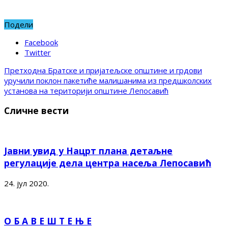
Подели
Facebook
Twitter
Претходна
Братске и пријатељске општине и грдови
уручили поклон пакетиће малишанима из предшколских
установа на територији општине Лепосавић
Сличне вести
Јавни увид у Нацрт плана детаљне
регулације дела центра насеља Лепосавић
24. јул 2020.
О Б А В Е Ш Т Е Њ Е