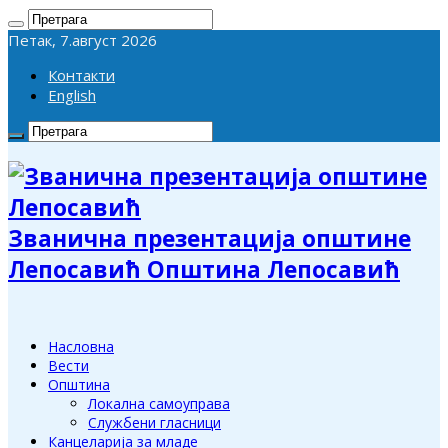
Петак, 7.август 2026
Контакти
English
Званична презентација општине
Лепосавић Општина Лепосавић
Насловна
Вести
Општина
Локална самоуправа
Службени гласници
Канцеларија за младе