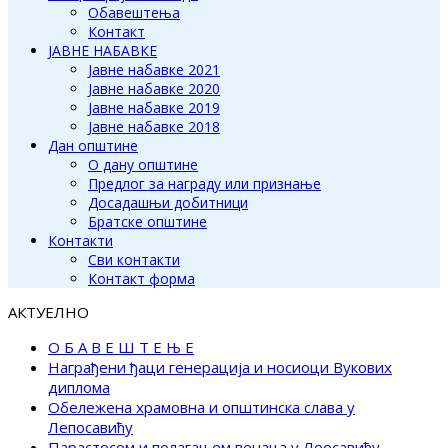
Обавештења
Контакт
ЈАВНЕ НАБАВКЕ
Јавне набавке 2021
Јавне набавке 2020
Јавне набавке 2019
Јавне набавке 2018
Дан општине
О дану општине
Предлог за награду или признање
Досадашњи добитници
Братске општине
Контакти
Сви контакти
Контакт форма
АКТУЕЛНО
О Б А В Е Ш Т Е Њ Е
Награђени ђаци генерација и носиоци Вукових
диплома
Обележена храмовна и општинска слава у
Лепосавићу
Парастосом и полагањем венаца у Леосавићу