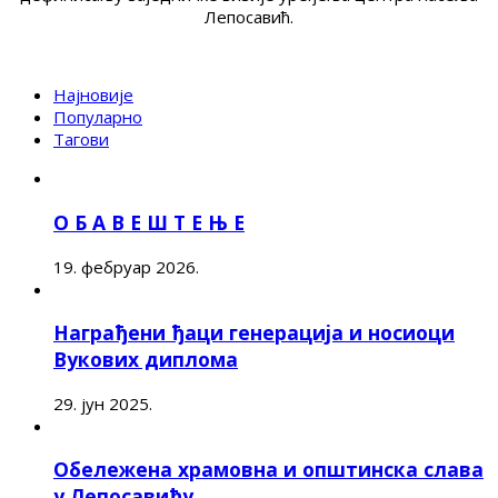
Лепосавић.
Најновије
Популарно
Тагови
О Б А В Е Ш Т Е Њ Е
19. фебруар 2026.
Награђени ђаци генерација и носиоци
Вукових диплома
29. јун 2025.
Обележена храмовна и општинска слава
у Лепосавићу