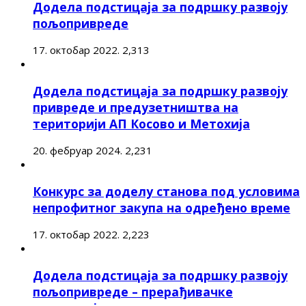
Додела подстицаја за подршку развоју
пољопривреде
17. октобар 2022.
2,313
Додела подстицаја за подршку развоју
привреде и предузетништва на
територији АП Косово и Метохија
20. фебруар 2024.
2,231
Конкурс за доделу станова под условима
непрофитног закупа на одређено време
17. октобар 2022.
2,223
Додела подстицаја за подршку развоју
пољопривреде – прерађивачке