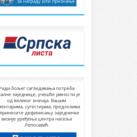
Ради бољег сагледавања потреба
калне заједнице, учешће јавности је
од великог значаја. Вашим
ментарима, сугестијама, предлозима
принесите дефинисању заједничке
визије уређења центра насеља
Лепосавић.