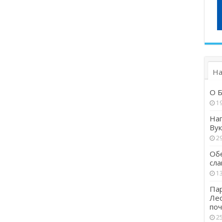
На
О Б
1
Наг
Вук
29
Обе
сла
13
Пар
Ле
поч
25