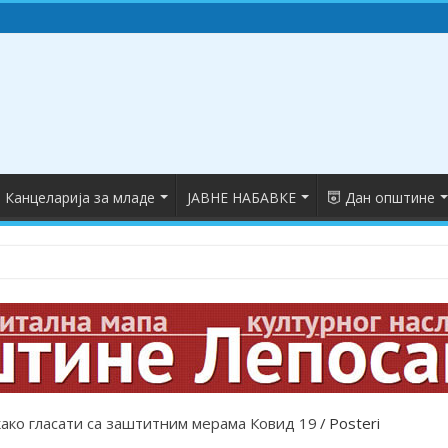
Канцеларија за младе
ЈАВНЕ НАБАВКЕ
Дан општине
како гласати са заштитним мерама Ковид 19
/
Posteri