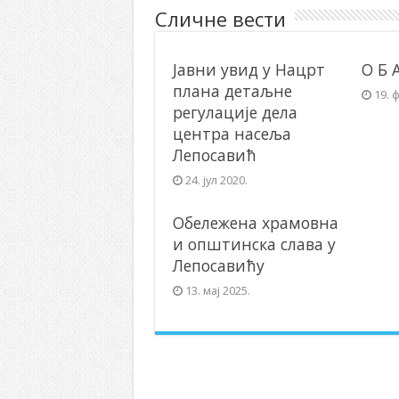
Сличне вести
Јавни увид у Нацрт
О Б 
плана детаљне
19. 
регулације дела
центра насеља
Лепосавић
24. јул 2020.
Обележена храмовна
и општинска слава у
Лепосавићу
13. мај 2025.