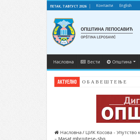
Контакти
English
ПЕТАК, 7.АВГУСТ 2026
Насловна
Вести
Општина
АКТУЕЛНО
О Б А В Е Ш Т Е Њ Е
Насловна
/
ЦИК Косова - Упутство 
– Masat mbrojtese-shq.