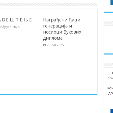
А В Е Ш Т Е Њ Е
Награђени ђаци
генерација и
фебруар 2026.
носиоци Вукових
диплома
29. јун 2025.
ло
ко
до