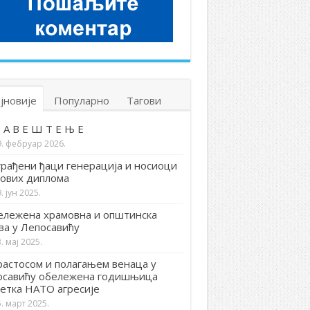
јновије
Популарно
Тагови
 А В Е Ш Т Е Њ Е
9. фебруар 2026.
рађени ђаци генерација и носиоци
ових диплома
. јун 2025.
лежена храмовна и општинска
ва у Лепосавићу
. мај 2025.
астосом и полагањем венаца у
осавићу обележена годишњица
етка НАТО агресије
. март 2025.