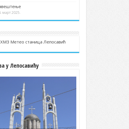
авештење
. март 2025.
ва у Лепосавићу