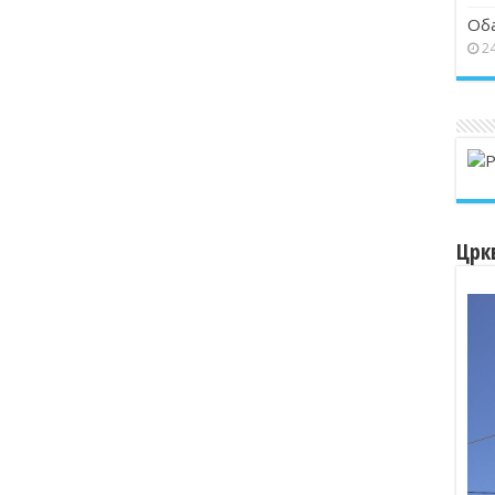
Об
24
Црк