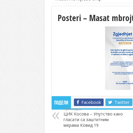
Posteri – Masat mbroj
Facebook
Twitter
Подели
Претходна
ЦИК Косова – Упутство како
гласати са заштитним
мерама Ковид 19